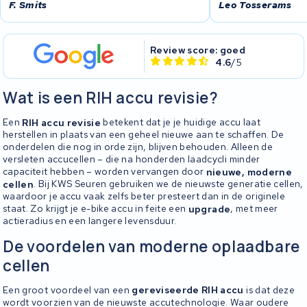
F. Smits
Leo Tosserams
Review score: goed
4.6
/5
Wat is een RIH accu revisie?
Een
RIH accu revisie
betekent dat je je huidige accu laat
herstellen in plaats van een geheel nieuwe aan te schaffen. De
onderdelen die nog in orde zijn, blijven behouden. Alleen de
versleten accucellen – die na honderden laadcycli minder
capaciteit hebben – worden vervangen door
nieuwe, moderne
cellen
. Bij KWS Seuren gebruiken we de nieuwste generatie cellen,
waardoor je accu vaak zelfs beter presteert dan in de originele
staat. Zo krijgt je e-bike accu in feite een
upgrade
, met meer
actieradius en een langere levensduur.
De voordelen van moderne oplaadbare
cellen
Een groot voordeel van een
gereviseerde RIH accu
is dat deze
wordt voorzien van de nieuwste accutechnologie. Waar oudere