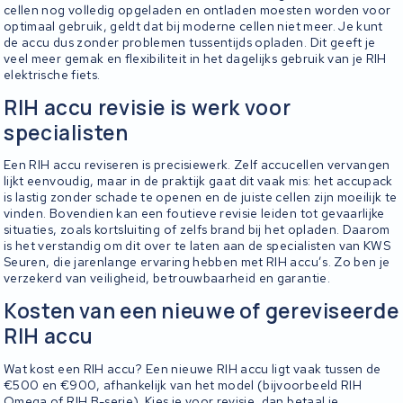
cellen nog volledig opgeladen en ontladen moesten worden voor
optimaal gebruik, geldt dat bij moderne cellen niet meer. Je kunt
de accu dus zonder problemen tussentijds opladen. Dit geeft je
veel meer gemak en flexibiliteit in het dagelijks gebruik van je RIH
elektrische fiets.
RIH accu revisie is werk voor
specialisten
Een RIH accu reviseren is precisiewerk. Zelf accucellen vervangen
lijkt eenvoudig, maar in de praktijk gaat dit vaak mis: het accupack
is lastig zonder schade te openen en de juiste cellen zijn moeilijk te
vinden. Bovendien kan een foutieve revisie leiden tot gevaarlijke
situaties, zoals kortsluiting of zelfs brand bij het opladen. Daarom
is het verstandig om dit over te laten aan de specialisten van KWS
Seuren, die jarenlange ervaring hebben met RIH accu’s. Zo ben je
verzekerd van veiligheid, betrouwbaarheid en garantie.
Kosten van een nieuwe of gereviseerde
RIH accu
Wat kost een RIH accu? Een nieuwe RIH accu ligt vaak tussen de
€500 en €900, afhankelijk van het model (bijvoorbeeld RIH
Omega of RIH B-serie). Kies je voor revisie, dan betaal je