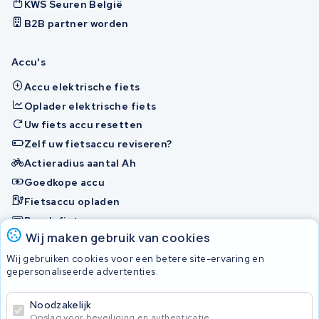
KWS Seuren België
B2B partner worden
Accu's
Accu elektrische fiets
Oplader elektrische fiets
Uw fiets accu resetten
Zelf uw fietsaccu reviseren?
Actieradius aantal Ah
Goedkope accu
Fietsaccu opladen
Bosch fietsaccu
Wij maken gebruik van cookies
Nakijken en contact opnemen
Wij gebruiken cookies voor een betere site-ervaring en
Onherstelbaar
gepersonaliseerde advertenties.
Noodzakelijk
© 2026 KWS Seuren
Opslag voor beveiliging en authenticatie.