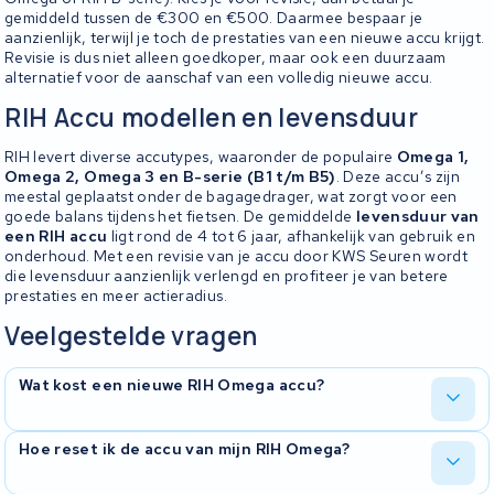
gemiddeld tussen de €300 en €500. Daarmee bespaar je
aanzienlijk, terwijl je toch de prestaties van een nieuwe accu krijgt.
Revisie is dus niet alleen goedkoper, maar ook een duurzaam
alternatief voor de aanschaf van een volledig nieuwe accu.
RIH Accu modellen en levensduur
RIH levert diverse accutypes, waaronder de populaire
Omega 1,
Omega 2, Omega 3 en B-serie (B1 t/m B5)
. Deze accu’s zijn
meestal geplaatst onder de bagagedrager, wat zorgt voor een
goede balans tijdens het fietsen. De gemiddelde
levensduur van
een RIH accu
ligt rond de 4 tot 6 jaar, afhankelijk van gebruik en
onderhoud. Met een revisie van je accu door KWS Seuren wordt
die levensduur aanzienlijk verlengd en profiteer je van betere
prestaties en meer actieradius.
Veelgestelde vragen
Wat kost een nieuwe RIH Omega accu?
Een
nieuwe RIH Omega accu
kost doorgaans tussen de
€ 500
Hoe reset ik de accu van mijn RIH Omega?
en € 900
, afhankelijk van: