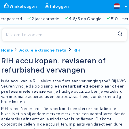
Winkelwagen
Inloggen
ie
4,6/5 op Google
510+ merken
825+ accu's
Real
Sluiten
Home
Accu elektrische fiets
RIH
Winkelwagen
Sluiten
RIH accu kopen, reviseren of
Begin te typen in de zoekbalk om te zoeken
refurbished vervangen
Je winkelwagen is leeg.
Is de accu van je RIH elektrische fiets aan vervanging toe? Bij KWS
Gratis verzending en ophaalservice
45.000+ accu's gere
Seuren vind je dé oplossing: een
refurbished exemplaar
of een
professionele revisie
van je huidige accu. Zo ben je verzekerd
van maximale actieradius en betrouwbaarheid, zonder onnodig
hoge kosten.
RIH is een Nederlands fietsmerk met een sterke reputatie in e-
bikes. Net als bij andere merken merk je na een aantal jaren dat de
actieradius afneemt en je minder ver kunt fietsen. Dit komt
doordat de cellen in de accu slijten. In plaats van direct een dure