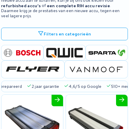
nieuwe accu aan te schaffen, kun je bij ons ook kiezen voor
refurbished accu’s
of
een complete RIH accu revisie
.
Daarmee krijg je de prestaties van een nieuwe accu, tegen een
veel lagere prijs.
Filters en categorieën
ie
4,6/5 op Google
510+ merken
825+ accu's
Real