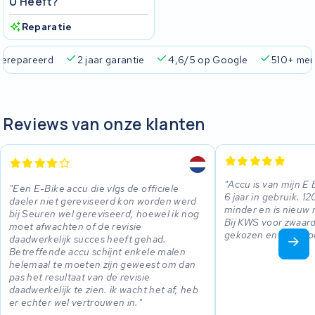
U Heeft?
Reparatie
ie
4,6/5 op Google
510+ merken
825+ accu's
Real
Reviews van onze klanten
Accu is van mijn E B
Een E-Bike accu die vlgs de officiele
6 jaar in gebruik. 
daeler niet gereviseerd kon worden werd
minder en is nieuw 
bij Seuren wel gereviseerd, hoewel ik nog
Bij KWS voor zwaard
moet afwachten of de revisie
gekozen en dat voor
daadwerkelijk succes heeft gehad.
Betreffende accu schijnt enkele malen
helemaal te moeten zijn geweest om dan
pas het resultaat van de revisie
daadwerkelijk te zien. ik wacht het af, heb
er echter wel vertrouwen in.