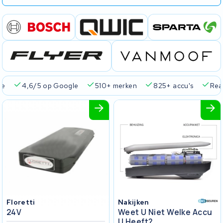
ie
4,6/5 op Google
510+ merken
825+ accu's
Real
Floretti
Nakijken
24V
Weet U Niet Welke Accu
U Heeft?