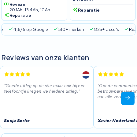
Revisie
20.1Ah, 13.4Ah, 10Ah
Reparatie
Reparatie
ie
4,6/5 op Google
510+ merken
825+ accu's
Real
Reviews van onze klanten
Goede uitleg op de site maar ook bij een
Goede communicati
telefoontje kregen we heldere uitleg.
betrouwbare leveri
aan alle verwachtin
Sonja Serlie
Xavier Nederland