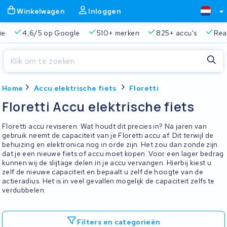
Winkelwagen
Inloggen
ie
4,6/5 op Google
510+ merken
825+ accu's
Real
Sluiten
Home
Accu elektrische fiets
Floretti
Winkelwagen
Sluiten
Floretti Accu elektrische fiets
Begin te typen in de zoekbalk om te zoeken
Je winkelwagen is leeg.
Floretti accu reviseren: Wat houdt dit precies in? Na jaren van
gebruik neemt de capaciteit van je Floretti accu af. Dit terwijl de
behuizing en elektronica nog in orde zijn. Het zou dan zonde zijn
Gratis verzending en ophaalservice
45.000+ accu's gere
dat je een nieuwe fiets of accu moet kopen. Voor een lager bedrag
kunnen wij de slijtage delen in je accu vervangen. Hierbij kiest u
zelf de nieuwe capaciteit en bepaalt u zelf de hoogte van de
actieradius. Het is in veel gevallen mogelijk de capaciteit zelfs te
verdubbelen.
Filters en categorieën