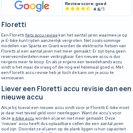
Review score: goed
4.6
/5
Floretti
Een Floretti
fiets accu revisie
kan het aantal jaren waarmee je op
je E-bike kunt rijden aanzienlijk vergroten. Net zoals sommige
modellen van Sparta en Giant worden de elektrische fietsen van
Floretti al een aantal jaren niet meer gemaakt. Er zijn bijna geen
reserveonderdelen meer verkrijgbaar. Een nieuwe accu is dus
nergens meer te koop. En als je ergens een tweedehands accu
vindt is het maar de vraag of die nog wel helemaal goed is. Met
een Floretti accu revisie heb je toch de kans om je accu te
vernieuwen.
Liever een Floretti accu revisie dan een
nieuwe accu
Als je bij toeval een nieuwe accu vindt voor je Floretti E-bike moet
je daar niet teveel geld voor neerleggen. Want de accu’s voor
deze
e-bike accu
worden al jaren niet meer gemaakt. Deze
‘nieuwe’ accu heeft dus oplaadbare cellen die een aantal jaren
oud zijn. Doordat ze al jaren op de plank liggen is hun capaciteit