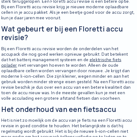
sterk teruggelopen. Een Floretti accu revisie is een betere optie.
Bij een Floretti accu revisie krijg je nieuwe moderne oplaadbare
cellen in je accu pakket. Als je een beetje goed voor de accu zorgt,
kun je daar jaren mee vooruit.
Wat gebeurt er bij een Floretti accu
revisie?
Bij een Floretti accu revisie worden de onderdelen van het
accupack die nog goed werken opnieuw gebruikt. Dat betekent
dat het batterij management systeem en de
elektrische fiets
oplader
niet vervangen hoeven te worden. Alleen de oude
oplaadbare cellen worden vervangen door nieuwe. Je krijgt dan
moderne li-ion-cellen. Die zijn kleiner, wegen minder en aan het
gebruik worden minder strenge eisen gesteld. Na een Floretti accu
revisie beschik je dus over een accu van een betere kwaliteit dan
toen de accu nieuw was. In de meeste gevallen kun je met een
volle acculading een grotere afstand fietsen dan voorheen.
Het onderhoud van een fietsaccu
Het is niet zo moeilijk om de accu van je fiets na een Floretti accu
revisie in goed conditie te houden. Het belangrijkste is dat hij
regelmatig wordt gebruikt. Het is bij de nieuwe li-ion-cellen niet
meer nodig om het accupack telkens volledig op te laden en te