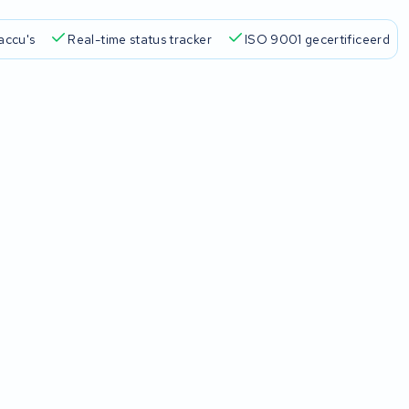
accu's
Real-time status tracker
ISO 9001 gecertificeerd