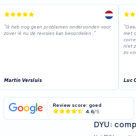
EZee
TurnLife
ik heb nog geen problemen ondervonden voor
Geen
zover ik nu de revisies kan beoordelen .
met d
SociBike
corre
niet 
Ghost
zo vo
Life&Mobility
Martin Versluis
Luc 
Devron
Derby cycle
Review score: goed
Ultracell
4.6
/5
DYU: compa
Keola