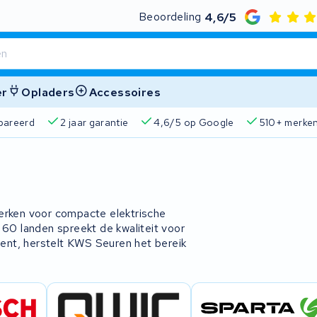
Beoordeling
4,6/5
er
Opladers
Accessoires
pareerd
2 jaar garantie
4,6/5 op Google
510+ merke
merken voor compacte elektrische
 60 landen spreekt de kwaliteit voor
ent, herstelt KWS Seuren het bereik