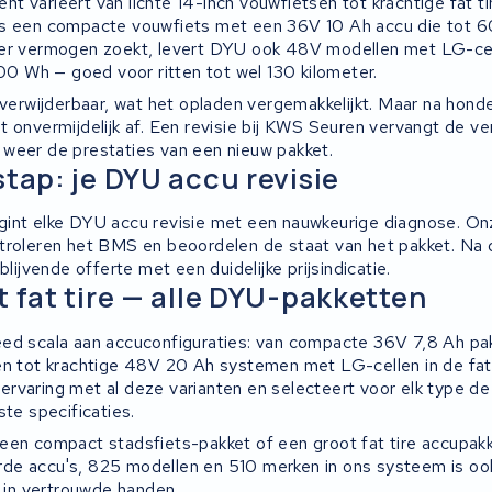
 varieert van lichte 14-inch vouwfietsen tot krachtige fat ti
s een compacte vouwfiets met een 36V 10 Ah accu die tot 60
eer vermogen zoekt, levert DYU ook 48V modellen met LG-ce
100 Wh — goed voor ritten tot wel 130 kilometer.
 verwijderbaar, wat het opladen vergemakkelijkt. Maar na hond
 onvermijdelijk af. Een revisie bij KWS Seuren vervangt de ve
weer de prestaties van een nieuw pakket.
stap: je DYU accu revisie
int elke DYU accu revisie met een nauwkeurige diagnose. On
troleren het BMS en beoordelen de staat van het pakket. Na
blijvende offerte met een duidelijke prijsindicatie.
t fat tire — alle DYU-pakketten
ed scala aan accuconfiguraties: van compacte 36V 7,8 Ah pak
en tot krachtige 48V 20 Ah systemen met LG-cellen in de fat 
rvaring met al deze varianten en selecteert voor elk type de 
ste specificaties.
een compact stadsfiets-pakket of een groot fat tire accupa
de accu's, 825 modellen en 510 merken in ons systeem is oo
s in vertrouwde handen.