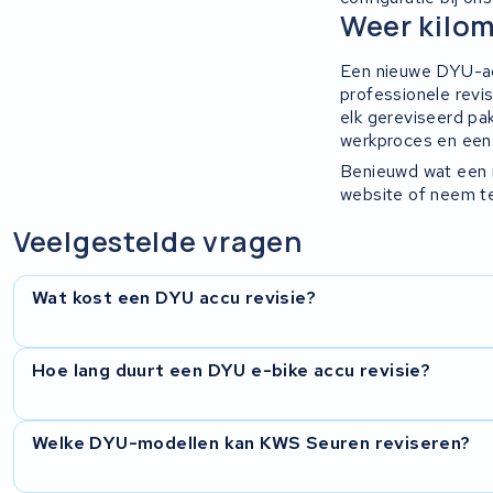
Panasonic
Weer kilom
Maratron
Een nieuwe DYU-acc
professionele revi
elk gereviseerd pa
Popal
werkproces en een 
Benieuwd wat een r
VARTA AG
website of neem te
Van Moof
Veelgestelde vragen
Technibike
Wat kost een DYU accu revisie?
Fylla
De prijs hangt af van het DYU-model en de accuconfigurat
Hoe lang duurt een DYU e-bike accu revisie?
KUKA AG
vouwfietspakket verschilt in kosten van een groot 48V 20 A
ontvangt je een vrijblijvende offerte zodat u precies weet w
Bianchi
Welke DYU-modellen kan KWS Seuren reviseren?