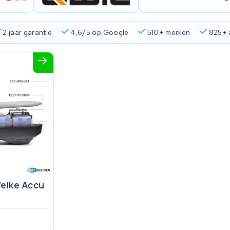
2 jaar garantie
4,6/5 op Google
510+ merken
825+ 
elke Accu