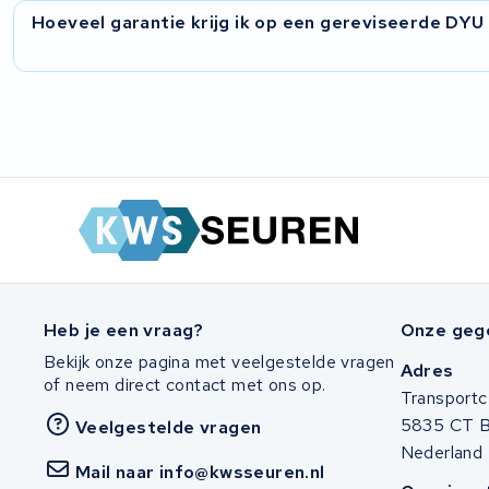
Stella
KWS Seuren reviseert accupakketten van vrijwel alle DYU
Hoeveel garantie krijg ik op een gereviseerde DYU
vouwfiets tot de krachtige fat tire varianten. Met ervarin
Winther
is ook je specifieke DYU-configuratie bij ons welkom.
Op elke gereviseerde DYU accu bieden wij 2 jaar garantie.
Zuchetti
gecertificeerd en wij gebruiken uitsluitend hoogwaardige c
revisies kunt u vertrouwen op een betrouwbaar resultaat.
E-kuma
Malaguti
Puch
Alber
Heb je een vraag?
Onze geg
Bekijk onze pagina met veelgestelde vragen
Adres
Motocaddy
of neem direct contact met ons op.
Transportc
5835 CT 
Veelgestelde vragen
AEG
Nederland
Mail naar info@kwsseuren.nl
Ridgeback Bikes