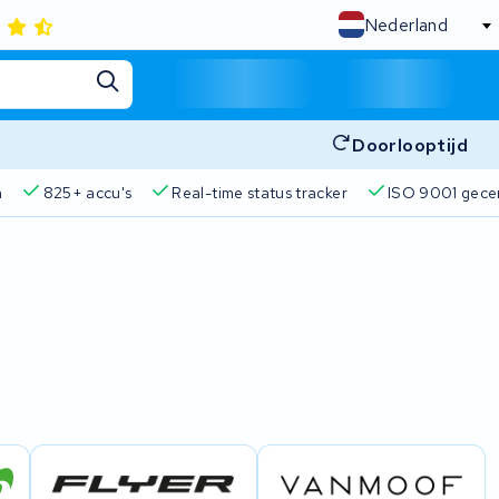
Nederland
Doorlooptijd
n
825+ accu's
Real-time status tracker
ISO 9001 gecer