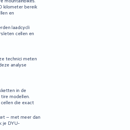
re mountainbikes.
 kilometer bereik
llen en
erden laadcycli
rsleten cellen en
ze technici meten
 deze analyse
ketten in de
tire modellen.
cellen die exact
kket — met meer dan
k je DYU-