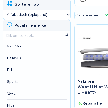
Sorteren op
 verzending en ophaalservice
45.000+ accu's gerepareerd
Populaire merken
Van Moof
Batavus
RIH
Nakijken
Sparta
Weet U Niet W
U Heeft?
Qwic
Reparatie
Flyer