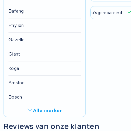
Bafang
 verzending en ophaalservice
45.000+ accu's gerepareerd
Phylion
Gazelle
Giant
Koga
Amslod
Bosch
Alle merken
R.A.T. Holland
Reviews van onze klanten