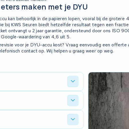
eters maken met je DYU
u kan behoorlijk in de papieren lopen, vooral bij de grotere
sie bij KWS Seuren biedt hetzelfde resultaat tegen een fractie
kket ontvangt u 2 jaar garantie, ondersteund door ons ISO 90
Google-waardering van 4,6 uit 5.
evisie voor je DYU-accu kost? Vraag eenvoudig een offerte 
lefonisch contact op. Wij helpen u graag weer op weg.
ie. Een compact 36V 7,8 Ah
h fat tire pack. Na diagnose van je accu
aar u aan toe bent.