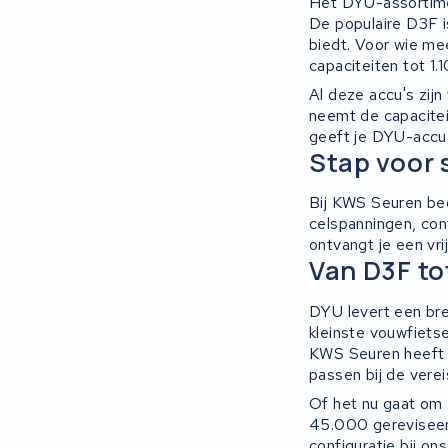
Het DYU-assortiment
Ridley
De populaire D3F i
biedt. Voor wie m
Hercules
capaciteiten tot 1.
Al deze accu's zijn
FIT E-Bike System Integration
neemt de capaciteit
geeft je DYU-accu 
Stap voor 
World power
Bij KWS Seuren beg
36V
celspanningen, con
ontvangt je een vrij
Schwinn
Van D3F to
Tounis
DYU levert een bre
kleinste vouwfiets
KWS Seuren heeft e
Sundvall
passen bij de verei
Of het nu gaat om 
Rixe
45.000 gereviseer
configuratie bij on