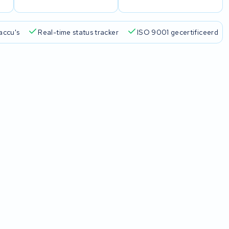
accu's
Real-time status tracker
ISO 9001 gecertificeerd