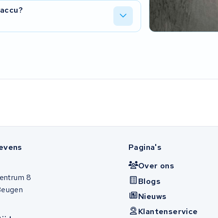
-modellen — van de compacte D3F
 accu?
g in meer dan 825 modellen en 510 merken
 Ons werkproces is ISO 9001-
ellen. Met meer dan 45.000 succesvolle
evens
Pagina's
Over ons
entrum 8
Blogs
Beugen
Nieuws
Klantenservice