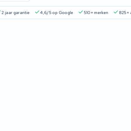
2 jaar garantie
4,6/5 op Google
510+ merken
825+ 