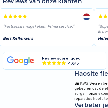
Reviews van onze klanten
EZee
TurnLife
Fietsaccu's nagekeken. Prima service.
Supe
Ik be
SociBike
Bert Kellenaers
Hele
Ghost
Life&Mobility
Review score: goed
4.6
/5
Devron
Haosite fi
Derby cycle
Bij KWS Seuren begr
gebeuren dat de el
Ultracell
zorgen, onze exper
reparaties hoeft te
Verbeter je
Keola