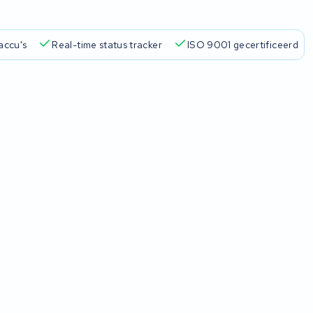
accu's
Real-time status tracker
ISO 9001 gecertificeerd