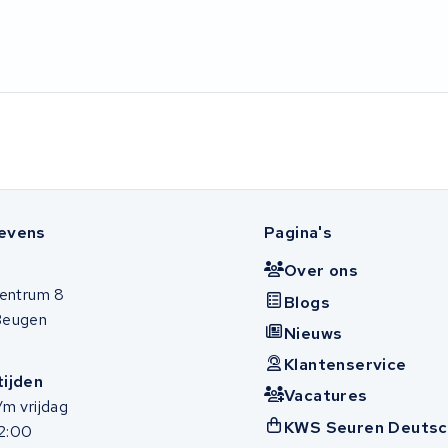
evens
Pagina's
Over ons
entrum 8
Blogs
Beugen
Nieuws
Klantenservice
ijden
Vacatures
m vrijdag
KWS Seuren Deutsc
12:00