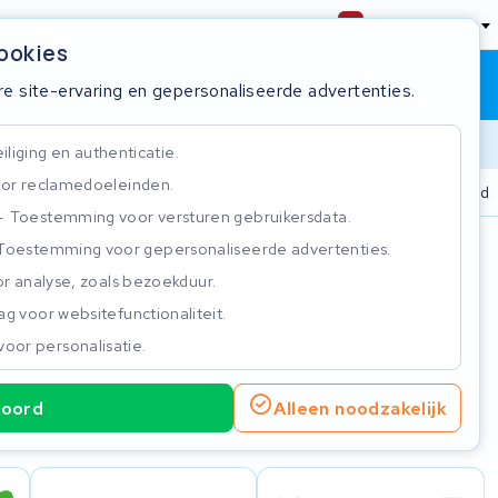
Nederland
cookies
Winkelwagen
Inloggen
re site-ervaring en gepersonaliseerde advertenties.
Doorlooptijd
liging en authenticatie.
or reclamedoeleinden.
+ accu's
Real-time status tracker
ISO 9001 gecertificeerd
Toestemming voor versturen gebruikersdata.
Toestemming voor gepersonaliseerde advertenties.
n
r analyse, zoals bezoekduur.
g voor websitefunctionaliteit.
voor personalisatie.
koord
Alleen noodzakelijk