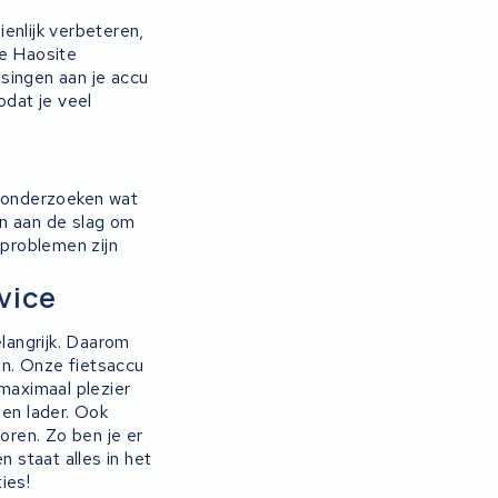
enlijk verbeteren,
je Haosite
ssingen aan je accu
odat je veel
e onderzoeken wat
en aan de slag om
 problemen zijn
vice
elangrijk. Daarom
en. Onze fietsaccu
maximaal plezier
 en lader. Ook
ren. Zo ben je er
n staat alles in het
ies!