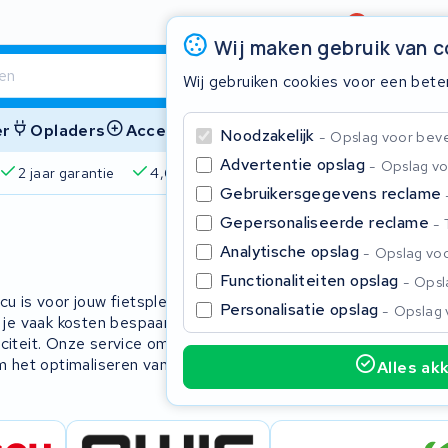
Beoordeling
4,6/5
Wij maken gebruik van 
Wij gebruiken cookies voor een bete
er
Opladers
Accessoires
Noodzakelijk
Opslag voor bevei
Advertentie opslag
Opslag vo
2 jaar garantie
4,6/5 op Google
510+ merken
825
Gebruikersgegevens reclame
Gepersonaliseerde reclame
Sluite
s
Analytische opslag
Opslag voo
Functionaliteiten opslag
Opsla
cu is voor jouw fietsplezier. Onze
Personalisatie opslag
Opslag 
je vaak kosten bespaart. We
citeit. Onze service omvat 2 jaar
m het optimaliseren van je fiets met
Alles ak
Begin te typen in de zoekbalk om te zoeken