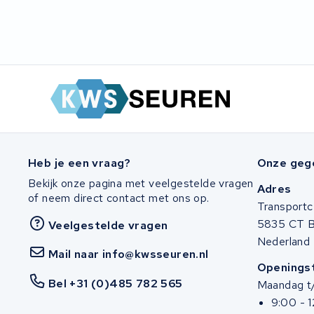
Panasonic
Maratron
Popal
VARTA AG
Van Moof
Heb je een vraag?
Onze geg
Bekijk onze pagina met veelgestelde vragen
Adres
Technibike
of neem direct contact met ons op.
Transportc
5835 CT 
Veelgestelde vragen
Fylla
Nederland
Mail naar info@kwsseuren.nl
KUKA AG
Openingst
Bel +31 (0)485 782 565
Maandag t/
Bianchi
9:00 - 