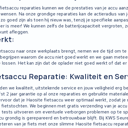
ietsaccu reparaties kunnen we de prestaties van je accu aanzi
 wensen. Na onze grondige reparaties kan de actieradius van 
zo goed zijn als toen hij nieuw was, tenzij je specifieke aanpa
r is meer! We kunnen zelfs de batterijcapaciteit vergroten, z
kunt afleggen.
rkt:
fietsaccu naar onze werkplaats brengt, nemen we de tijd om t
en begrijpen waarom de accu niet goed werkt en we gaan mete
lossen. Het kan zijn dat de oplader niet goed werkt of dat er
.
etsaccu Reparatie: Kwaliteit en Ser
en we kwaliteit, uitstekende service en jouw veiligheid erg b
st 2 jaar garantie op al onze reparaties en gebruikte material
ervoor dat je Haosite fietsaccu weer optimaal werkt, zodat je 
e fietstochten. We beginnen met gratis verzending van je accu
 tests uitvoeren om eventuele verborgen problemen op te spo
cu grondig is gerepareerd en betrouwbaar blijft. Bij KWS Seure
eteren van je fiets met onze slimme Haosite fietsaccu reparat