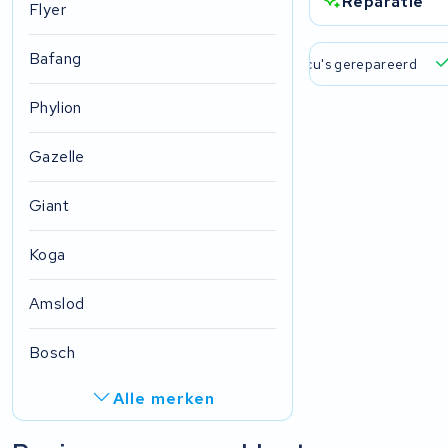
Reparatie
Flyer
Bafang
 verzending en ophaalservice
45.000+ accu's gerepareerd
Phylion
Gazelle
Giant
Koga
Amslod
Bosch
Alle merken
R.A.T. Holland