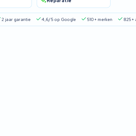
Reparatie
2 jaar garantie
4,6/5 op Google
510+ merken
825+ 