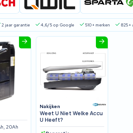
2 jaar garantie
4,6/5 op Google
510+ merken
825+ 
Nakijken
Weet U Niet Welke Accu
U Heeft?
Ah, 20Ah