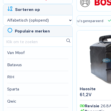
Sorteren op
 verzending en ophaalservice
45.000+ accu's gerepareerd
Populaire merken
Van Moof
Batavus
RIH
Haosite
Sparta
61,2V
Qwic
Revisie
26.8