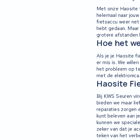
Met onze Haosite f
Ridley
helemaal naar jouw
fietsaccu weer net 
Hercules
hebt gedaan. Maar e
grotere afstanden 
Hoe het we
FIT E-Bike System Integration
Als je je Haosite 
World power
er mis is. We will
het probleem op te 
36V
met de elektronica
Haosite Fi
Schwinn
Bij KWS Seuren vind
bieden we maar lief
Tounis
reparaties zorgen 
kunt beleven aan j
Sundvall
kunnen we speciale
zeker van dat je ac
Rixe
teken van het verb