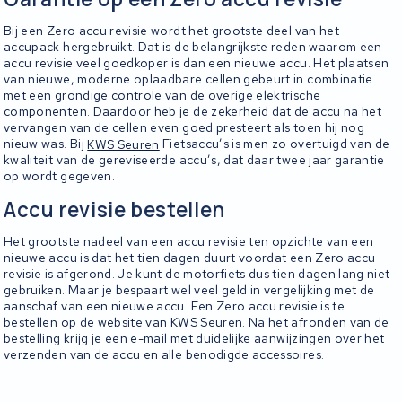
Bij een Zero accu revisie wordt het grootste deel van het
accupack hergebruikt. Dat is de belangrijkste reden waarom een
accu revisie veel goedkoper is dan een nieuwe accu. Het plaatsen
van nieuwe, moderne oplaadbare cellen gebeurt in combinatie
met een grondige controle van de overige elektrische
componenten. Daardoor heb je de zekerheid dat de accu na het
vervangen van de cellen even goed presteert als toen hij nog
nieuw was. Bij
KWS Seuren
Fietsaccu’s is men zo overtuigd van de
kwaliteit van de gereviseerde accu’s, dat daar twee jaar garantie
op wordt gegeven.
Accu revisie bestellen
Het grootste nadeel van een accu revisie ten opzichte van een
nieuwe accu is dat het tien dagen duurt voordat een Zero accu
revisie is afgerond. Je kunt de motorfiets dus tien dagen lang niet
gebruiken. Maar je bespaart wel veel geld in vergelijking met de
aanschaf van een nieuwe accu. Een Zero accu revisie is te
bestellen op de website van KWS Seuren. Na het afronden van de
bestelling krijg je een e-mail met duidelijke aanwijzingen over het
verzenden van de accu en alle benodigde accessoires.