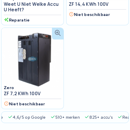
Weet U Niet Welke Accu
ZF 14,4 KWh 100V
U Heeft?
Niet beschikbaar
Reparatie
Zero
ZF 7,2 KWh 100V
Niet beschikbaar
ie
4,6/5 op Google
510+ merken
825+ accu's
Real