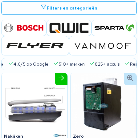
Filters en categorieën
ie
4,6/5 op Google
510+ merken
825+ accu's
Real
Nakijken
Zero