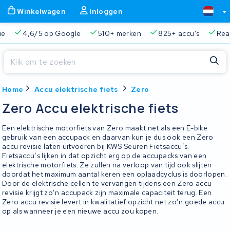
Winkelwagen
Inloggen
ie
4,6/5 op Google
510+ merken
825+ accu's
Real
Sluiten
Home
Accu elektrische fiets
Zero
Winkelwagen
Sluiten
Zero Accu elektrische fiets
Begin te typen in de zoekbalk om te zoeken
Je winkelwagen is leeg.
Een elektrische motorfiets van Zero maakt net als een E-bike
gebruik van een accupack en daarvan kun je dus ook een Zero
accu revisie laten uitvoeren bij KWS Seuren Fietsaccu’s.
Gratis verzending en ophaalservice
45.000+ accu's gere
Fietsaccu’s lijken in dat opzicht erg op de accupacks van een
elektrische motorfiets. Ze zullen na verloop van tijd ook slijten
doordat het maximum aantal keren een oplaadcyclus is doorlopen.
Door de elektrische cellen te vervangen tijdens een Zero accu
revisie krijgt zo’n accupack zijn maximale capaciteit terug. Een
Zero accu revisie levert in kwalitatief opzicht net zo’n goede accu
op als wanneer je een nieuwe accu zou kopen.