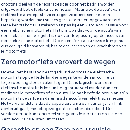
grootste deel van de reparaties die door het bedrijf worden
uitgevoerd betreft elektrische fietsen. Maar ook de accu’s van
elektrische aangepaste voertuigen voor mensen met een
beperking worden met succes gerepareerd en opgewaardeerd.
Deze kennis komt uitstekend van pas bij een Zero accu revisie voor
een elektrische motorfiets. Het principe dat voor de accu’s van
een elektrische fiets geldt is ook van toepassing op de accu’s van
een elektrische motorfiets. Door een Zero accu revisie kun je nu
dus veel geld besparen bij het revitaliseren van de krachtbron van
je motorfiets.
Zero motorfiets verovert de wegen
Hoewel het best lang heeft geduurd voordat de elektrische
motorfiets op de Nederlandse wegen te vinden is, kom je ze
tegenwoordig steeds vaker tegen. Dat is logisch, want een
elektrische motorfiets kost in het gebruik veel minder dan een
traditionele motorfiets of een auto. Helaas heeft de accu van zo’n
motorfiets dezelfde nadelen als de accu’s van elektrische fietsen.
Het vervelendste is dat de capaciteit la na een aantal jaren flink
achteruit gaat, met als gevolg dat de actieradius daalt. Die
verslechtering kan soms heel snel gaan. Je moet dus op tijd een
Zero accu revisie laten uitvoeren.
Garantie op een Zero accu revisie