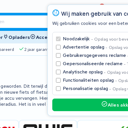
Beoordeling
4,6/5
Wij maken gebruik van 
Wij gebruiken cookies voor een bete
er
Opladers
Accessoires
Noodzakelijk
Opslag voor bevei
Advertentie opslag
Opslag vo
2 jaar garantie
4,6/5 op Google
510+ merken
825
Gebruikersgegevens reclame
Gepersonaliseerde reclame
Sluite
Analytische opslag
Opslag voo
Functionaliteiten opslag
Opsla
r geworden. Dit terwijl de behuizing en
Personalisatie opslag
Opslag 
een nieuwe fiets of fietsaccu moet
je accu vervangen. Hierbij kiest u zelf
eradius. Het is in veel gevallen
Alles ak
Begin te typen in de zoekbalk om te zoeken