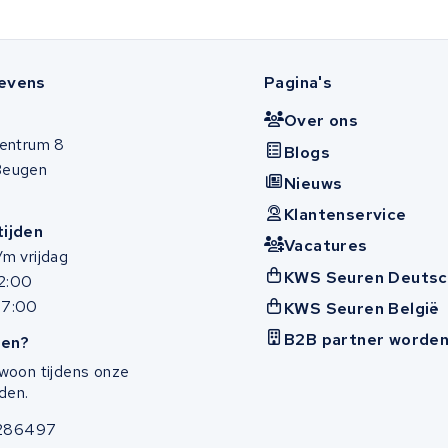
evens
Pagina's
Over ons
entrum 8
Blogs
Beugen
Nieuws
Klantenservice
ijden
Vacatures
m vrijdag
KWS Seuren Deutsc
12:00
17:00
KWS Seuren België
B2B partner worde
en?
woon tijdens onze
den.
286497