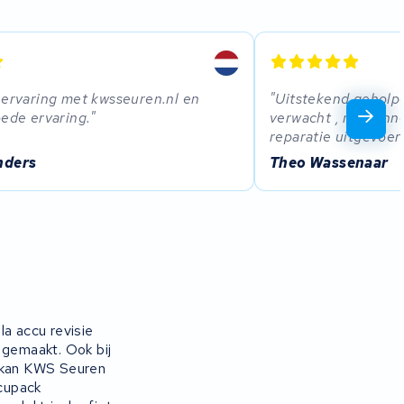
 ervaring met kwsseuren.nl en
Uitstekend geholp
oede ervaring.
verwacht , niet on
reparatie uitgevoerd
nders
Theo Wassenaar
la accu revisie
 gemaakt. Ook bij
g kan KWS Seuren
ccupack