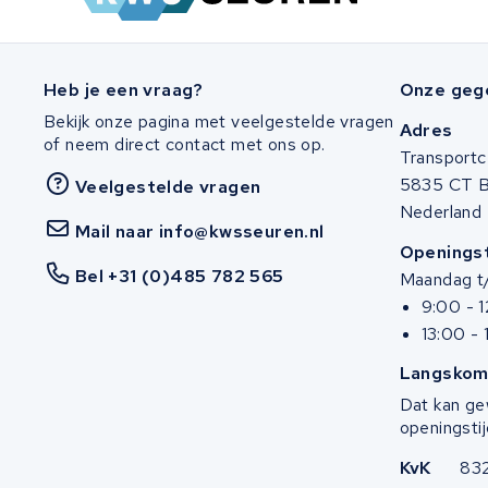
Stella
Winther
Heb je een vraag?
Onze geg
Bekijk onze pagina met veelgestelde vragen
Adres
Zuchetti
of neem direct contact met ons op.
Transportc
5835 CT 
E-kuma
Veelgestelde vragen
Nederland
Mail naar info@kwsseuren.nl
Malaguti
Openingst
Bel +31 (0)485 782 565
Maandag t/
Puch
9:00 - 
13:00 - 
Alber
Langskom
Motocaddy
Dat kan ge
openingstij
AEG
KvK
83