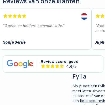
Reviews van onze klanten
EZee
TurnLife
Goede en heldere communicatie.
Goed
beste
SociBike
Sonja Serlie
Alph
Ghost
Life&Mobility
Review score: goed
4.6
/5
Devron
Fylla
Derby cycle
Als je ooit een Fyl
Ultracell
moet laten uitvoer
de aanschaf van ee
een
fiets accu revi
Keola