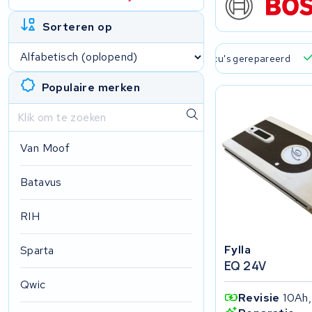
Sorteren op
Gratis verzend
Populaire merken
Van Moof
Batavus
RIH
Fylla
Sparta
EQ 24V
Qwic
Revisie
10Ah,