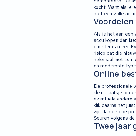
gemonteerd. De acc
kocht. Want als je e
Ridley
met een volle accu
Voordelen 
Hercules
Als je het aan een w
accu kopen dan kiez
FIT E-Bike System Integration
duurder dan een Fyl
risico dat die nieuw
World power
helemaal niet zo ni
en modernste type 
36V
Online bes
Schwinn
De professionele w
klein plaatsje ond
eventuele andere ac
Tounis
klik daarna het jui
zijn dan de oorspro
Sundvall
Seuren volgens de a
Twee jaar 
Rixe