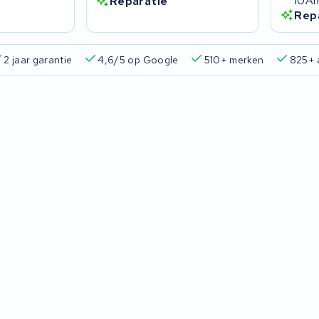
10A
Reparatie
Rep
ing en ophaalservice
45.000+ accu's gerepareerd
2 jaar g