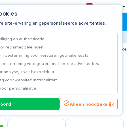
Nederland
cookies
Winkelwagen
Inloggen
re site-ervaring en gepersonaliseerde advertenties.
Doorlooptijd
liging en authenticatie.
or reclamedoeleinden.
+ accu's
Real-time status tracker
ISO 9001 gecertificeerd
Toestemming voor versturen gebruikersdata.
Toestemming voor gepersonaliseerde advertenties.
n
r analyse, zoals bezoekduur.
g voor websitefunctionaliteit.
voor personalisatie.
koord
Alleen noodzakelijk