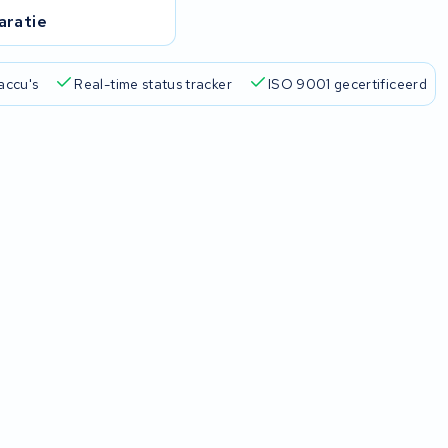
h
aratie
arantie
4,6/5 op Google
510+ merken
825+ accu's