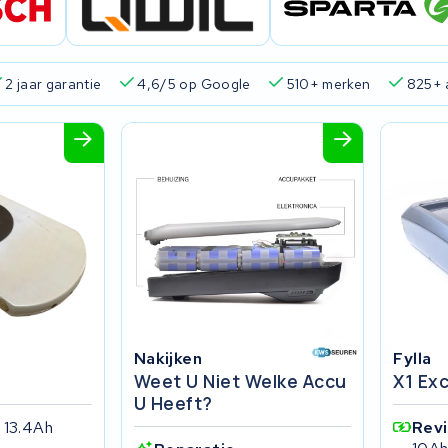
ing en ophaalservice
45.000+ accu's gerepareerd
2 jaar g
Nakijken
Fylla
Weet U Niet Welke Accu
X1 Ex
U Heeft?
 13.4Ah
Rev