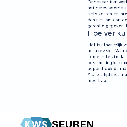
Ongeveer tien werk
het gereviseerde a
Panasonic
fiets zetten en jar
dan niet om contac
Maratron
garantie gegeven. 
Hoe ver kun
Popal
Het is afhankelijk 
VARTA AG
accu revisie. Maar 
Ten eerste zijn da
beschutting kan mi
Van Moof
beperkt ook de maxi
Als je altijd met m
Technibike
mee trapt.
Fylla
KUKA AG
Bianchi