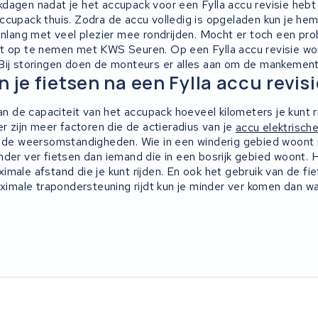
dagen nadat je het accupack voor een Fylla accu revisie hebt 
ccupack thuis. Zodra de accu volledig is opgeladen kun je hem 
enlang met veel plezier mee rondrijden. Mocht er toch een prob
t op te nemen met KWS Seuren. Op een Fylla accu revisie wo
Bij storingen doen de monteurs er alles aan om de mankement
 je fietsen na een Fylla accu revis
van de capaciteit van het accupack hoeveel kilometers je kunt r
er zijn meer factoren die de actieradius van je
accu elektrische
t de weersomstandigheden. Wie in een winderig gebied woont
nder ver fietsen dan iemand die in een bosrijk gebied woont.
male afstand die je kunt rijden. En ook het gebruik van de fie
aximale trapondersteuning rijdt kun je minder ver komen dan wan