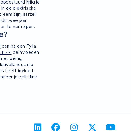
opgestuurd krijg je
in de elektrische
leem zijn, aarzel
rdt twee jaar
en te verhelpen.
ie?
ijden na een Fylla
 fiets
beïnvloeden.
 met weinig
 Heuvellandschap
ts heeft invloed.
neer je zelf flink