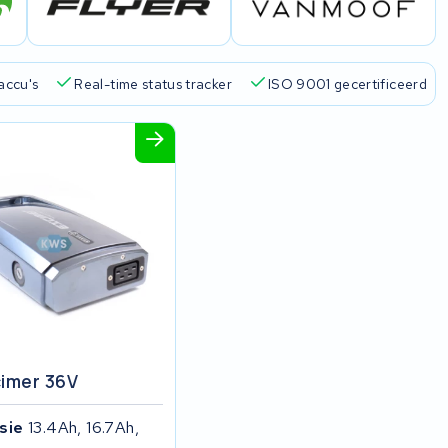
arantie
4,6/5 op Google
510+ merken
825+ accu's
cimer 36V
isie
13.4Ah, 16.7Ah,