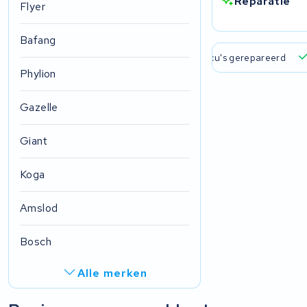
Reparatie
Flyer
Bafang
Gratis verzend
Phylion
Gazelle
Giant
Koga
Amslod
Bosch
Alle merken
R.A.T. Holland