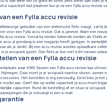
u is dan weer net zo goed en soms zelfs beter dan toen je de
xtra capaciteit laat plaatsen kun je na een Fylla accu revisie v
.
van een Fylla accu revisie
illekeurige gebruiker van een elektrische fiets vraagt, zal hij 
en voor een Fylla accu revisie. Dat is jammer. Want een nieuw
la accu revisie. Vooral bij minder bekende merken als Stella e
e accu al jarenlang in een magazijn heeft gelegen. In werkelijkhe
euw als je denkt. Bij een accu revisie worden oplaadbare celle
in je accupack gezet. Dan fiets je dus met echt nieuwe oplaad
tellen van een Fylla accu revisie
erkplaats waar KWS Seuren een Fylla accu revisie kan uitvoer
er Nijmegen. Daar moet je je accupack naartoe sturen, samen 
cessoires. Het bestellen is erg eenvoudig. Eerst kies je het 
ste model aan. Geef dan op welke capaciteit je accu moet krij
nkelijke capaciteit. Rond de bestelling af en stuur je accupac
anwijzingen die je ontvangt in een e-mail.
garantie