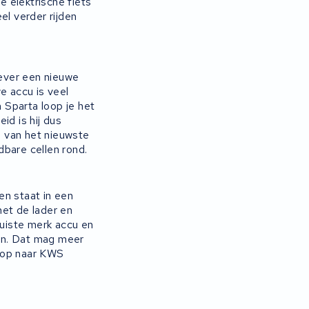
 elektrische fiets
eel verder rijden
liever een nieuwe
e accu is veel
n Sparta loop je het
id is hij dus
n van het nieuwste
bare cellen rond.
en staat in een
met de lader en
juiste merk accu en
gen. Dat mag meer
k op naar KWS