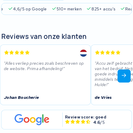
ie
4,6/5 op Google
510+ merken
825+ accu's
Real
Reviews van onze klanten
Alles verliep precies zoals beschreven op
Accu zelf gebracht 
de website. Prima afhandeling!
van het bedrijf. Ne
goede indruk van he
inmiddels terug in 
Hulde!
Johan Boucherie
de Vries
Review score: goed
4.6
/5