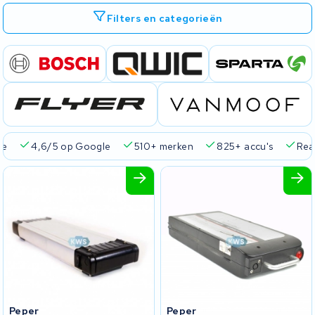
Filters en categorieën
ie
4,6/5 op Google
510+ merken
825+ accu's
Real
Peper
Peper