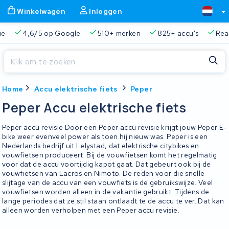
Winkelwagen
Inloggen
ie
4,6/5 op Google
510+ merken
825+ accu's
Real
Sluiten
Home
Accu elektrische fiets
Peper
Winkelwagen
Sluiten
Peper Accu elektrische fiets
Begin te typen in de zoekbalk om te zoeken
Je winkelwagen is leeg.
Peper accu revisie Door een Peper accu revisie krijgt jouw Peper E-
bike weer evenveel power als toen hij nieuw was. Peper is een
Nederlands bedrijf uit Lelystad, dat elektrische citybikes en
Gratis verzending en ophaalservice
45.000+ accu's gere
vouwfietsen produceert. Bij de vouwfietsen komt het regelmatig
voor dat de accu voortijdig kapot gaat. Dat gebeurt ook bij de
vouwfietsen van Lacros en Nimoto. De reden voor die snelle
slijtage van de accu van een vouwfiets is de gebruikswijze. Veel
vouwfietsen worden alleen in de vakantie gebruikt. Tijdens de
lange periodes dat ze stil staan ontlaadt te de accu te ver. Dat kan
alleen worden verholpen met een Peper accu revisie.