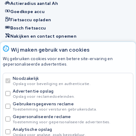
Actieradius aantal Ah
Goedkope accu
Fietsaccu opladen
Bosch fietsaccu
Nakijken en contact opnemen
Onherstelbaar
Wij maken gebruik van cookies
Wij gebruiken cookies voor een betere site-ervaring en
gepersonaliseerde advertenties.
© 2026 KWS Seuren
Algemene Voorwaarden
Noodzakelijk
Privacybeleid
Opslag voor beveiliging en authenticatie.
Advertentie opslag
Opslag voor reclamedoeleinden.
Gebruikersgegevens reclame
Toestemming voor versturen gebruikersdata.
Gepersonaliseerde reclame
Toestemming voor gepersonaliseerde advertenties.
Analytische opslag
Opslag voor analyse, zoals bezoekduur.