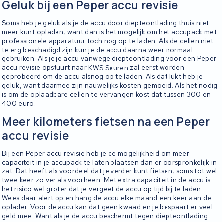
Geluk bij een Peper accu revisie
Soms heb je geluk als je de accu door diepteontlading thuis niet
meer kunt opladen, want dan is het mogelijk om het accupack met
professionele apparatuur toch nog op te laden. Als de cellen niet
te erg beschadigd zijn kun je de accu daarna weer normaal
gebruiken. Als je je accu vanwege diepteontlading voor een Peper
accu revisie opstuurt naar
KWS Seuren
zal eerst worden
geprobeerd om de accu alsnog op te laden. Als dat lukt heb je
geluk, want daarmee zijn nauwelijks kosten gemoeid. Als het nodig
is om de oplaadbare cellen te vervangen kost dat tussen 300 en
400 euro.
Meer kilometers fietsen na een Peper
accu revisie
Bij een Peper accu revisie heb je de mogelijkheid om meer
capaciteit in je accupack te laten plaatsen dan er oorspronkelijk in
zat. Dat heeft als voordeel dat je verder kunt fietsen, soms tot wel
twee keer zo ver als voorheen. Met extra capaciteit in de accu is
het risico wel groter dat je vergeet de accu op tijd bij te laden.
Wees daar alert op en hang de accu elke maand een keer aan de
oplader. Voor de accu kan dat geen kwaad en je bespaart er veel
geld mee. Want als je de accu beschermt tegen diepteontlading