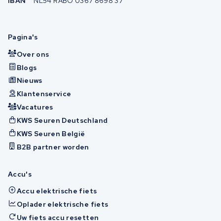
IBAN
NL54 RABO 0367 8698 37
Pagina's
Over ons
Blogs
Nieuws
Klantenservice
Vacatures
KWS Seuren Deutschland
KWS Seuren België
B2B partner worden
Accu's
Accu elektrische fiets
Oplader elektrische fiets
Uw fiets accu resetten