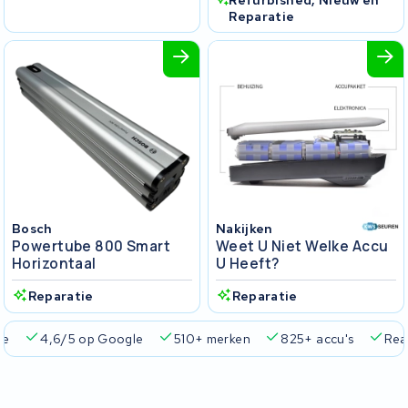
Refurbished, Nieuw en
Reparatie
Bosch
Nakijken
Powertube 800 Smart
Weet U Niet Welke Accu
Horizontaal
U Heeft?
Reparatie
Reparatie
ie
4,6/5 op Google
510+ merken
825+ accu's
Real