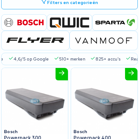
Filters en categorieën
ie
4,6/5 op Google
510+ merken
825+ accu's
Real
Bosch
Bosch
Powerpack 300
Powerpack 400