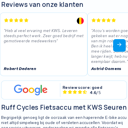
Reviews van onze klanten
Heb al veel ervaring met KWS. Leveren
Accu's worden goe
steeds perfect werk. Zeer goed bedrijf met
gekeken wat er nog 
gemotiveerde medewerkers
van mijn rolstoel do
Ben ik heel blij mee
mee rijden. Soms be
langer kwijt; heb n
exemplaar daarom.
Robert Dederen
Astrid Oomens
Review score: goed
4.6
/5
Ruff Cycles Fietsaccu met KWS Seuren
Begrijpelijk genoeg ligt de oorzaak van een haperende E-bike accu
niet altijd simpelweg bij oude of versleten accucellen. Voordat wij
een revisie uitvoeren, onderzoeken wij grondig alle fietsaccu's,