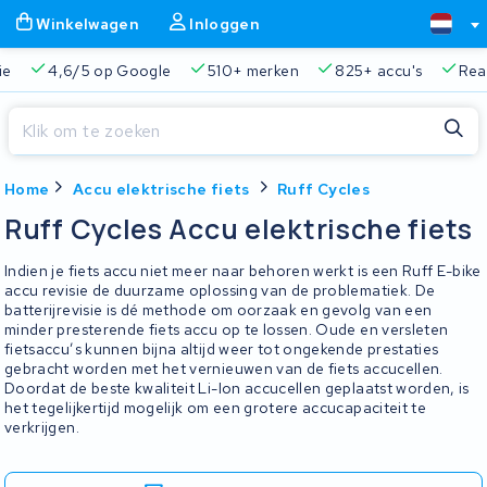
Winkelwagen
Inloggen
ie
4,6/5 op Google
510+ merken
825+ accu's
Real
Sluiten
Home
Accu elektrische fiets
Ruff Cycles
Winkelwagen
Sluiten
Ruff Cycles Accu elektrische fiets
Begin te typen in de zoekbalk om te zoeken
Je winkelwagen is leeg.
Indien je fiets accu niet meer naar behoren werkt is een Ruff E-bike
accu revisie de duurzame oplossing van de problematiek. De
batterijrevisie is dé methode om oorzaak en gevolg van een
Gratis verzending en ophaalservice
45.000+ accu's gere
minder presterende fiets accu op te lossen. Oude en versleten
fietsaccu’s kunnen bijna altijd weer tot ongekende prestaties
gebracht worden met het vernieuwen van de fiets accucellen.
Doordat de beste kwaliteit Li-Ion accucellen geplaatst worden, is
het tegelijkertijd mogelijk om een grotere accucapaciteit te
verkrijgen.