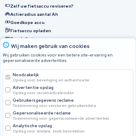
Zelf uw fietsaccu reviseren?
Actieradius aantal Ah
Goedkope accu
Fietsaccu opladen
Bosch fietsaccu
Wij maken gebruik van cookies
Nakijken en contact opnemen
Wij gebruiken cookies voor een betere site-ervaring en
Onherstelbaar
gepersonaliseerde advertenties.
Noodzakelijk
© 2026 KWS Seuren
Opslag voor beveiliging en authenticatie.
Algemene Voorwaarden
Advertentie opslag
Privacybeleid
Opslag voor reclamedoeleinden.
Gebruikersgegevens reclame
Toestemming voor versturen gebruikersdata.
Gepersonaliseerde reclame
Toestemming voor gepersonaliseerde advertenties.
Analytische opslag
Opslag voor analyse, zoals bezoekduur.