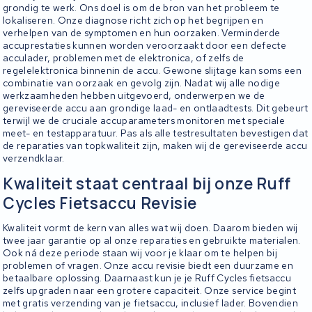
grondig te werk. Ons doel is om de bron van het probleem te
lokaliseren. Onze diagnose richt zich op het begrijpen en
verhelpen van de symptomen en hun oorzaken. Verminderde
accuprestaties kunnen worden veroorzaakt door een defecte
acculader, problemen met de elektronica, of zelfs de
regelelektronica binnenin de accu. Gewone slijtage kan soms een
combinatie van oorzaak en gevolg zijn. Nadat wij alle nodige
werkzaamheden hebben uitgevoerd, onderwerpen we de
gereviseerde accu aan grondige laad- en ontlaadtests. Dit gebeurt
terwijl we de cruciale accuparameters monitoren met speciale
meet- en testapparatuur. Pas als alle testresultaten bevestigen dat
de reparaties van topkwaliteit zijn, maken wij de gereviseerde accu
verzendklaar.
Kwaliteit staat centraal bij onze Ruff
Cycles Fietsaccu Revisie
Kwaliteit vormt de kern van alles wat wij doen. Daarom bieden wij
twee jaar garantie op al onze reparaties en gebruikte materialen.
Ook ná deze periode staan wij voor je klaar om te helpen bij
problemen of vragen. Onze accu revisie biedt een duurzame en
betaalbare oplossing. Daarnaast kun je je Ruff Cycles fietsaccu
zelfs upgraden naar een grotere capaciteit. Onze service begint
met gratis verzending van je fietsaccu, inclusief lader. Bovendien