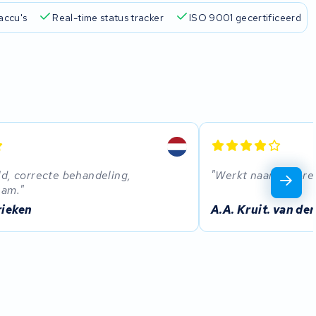
accu's
Real-time status tracker
ISO 9001 gecertificeerd
d, correcte behandeling,
Werkt naar behore
eam.
rieken
A.A. Kruit. van der