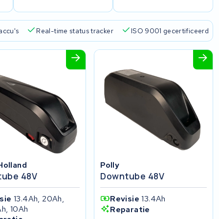
accu's
Real-time status tracker
ISO 9001 gecertificeerd
 Holland
Polly
ube 48V
Downtube 48V
isie
13.4Ah, 20Ah,
Revisie
13.4Ah
Ah, 10Ah
Reparatie