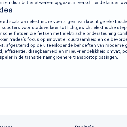
n en distributienetwerken opgezet in verschillende landen ove
dea
eed scala aan elektrische voertuigen, van krachtige elektrisc
 scooters voor stadsverkeer tot lichtgewicht elektrische step
ktrische fietsen die fietsen met elektrische ondersteuning co
ken Yadea's focus op innovatie, duurzaamheid en de bevorde
teit, afgestemd op de uiteenlopende behoeften van moderne 
, efficiëntie, draagbaarheid en milieuvriendelijkheid omvat, p
lspeler in de transitie naar groenere transportoplossingen.