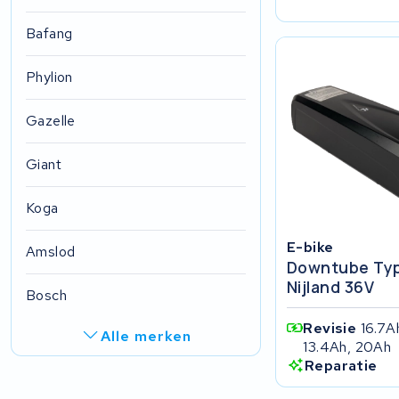
Bafang
Phylion
Gazelle
Giant
Koga
E-bike
Amslod
Downtube Typ
Nijland 36V
Bosch
Revisie
16.7A
Alle merken
13.4Ah, 20Ah
Reparatie
R.A.T. Holland