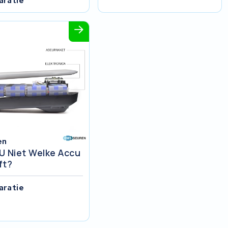
aratie
en
U Niet Welke Accu
ft?
aratie