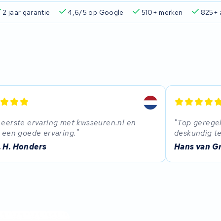
2 jaar garantie
4,6/5 op Google
510+ merken
825+ 
 eerste ervaring met kwsseuren.nl en
Top geregel
k een goede ervaring.
deskundig t
. H. Honders
Hans van G