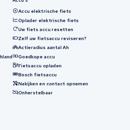
Accu's
Accu elektrische fiets
Oplader elektrische fiets
Uw fiets accu resetten
Zelf uw fietsaccu reviseren?
Actieradius aantal Ah
hland
Goedkope accu
Fietsaccu opladen
n
Bosch fietsaccu
Nakijken en contact opnemen
Onherstelbaar