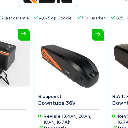
2 jaar garantie
4,6/5 op Google
510+ merken
825+ 
Blaupunkt
R.A.T.
Downtube 36V
Downt
Revisie
13.4Ah, 20Ah,
Rev
10Ah, 16.7Ah
16.7