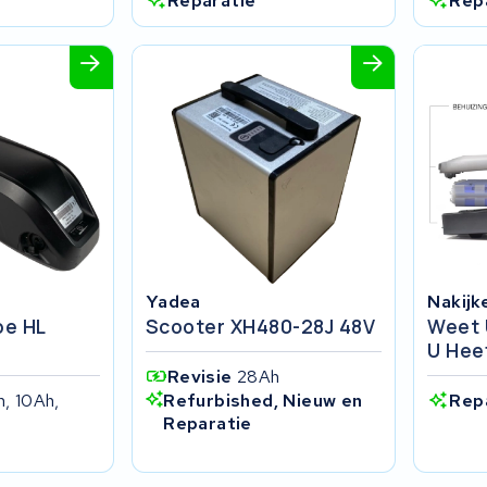
Reparatie
Rep
Yadea
Nakijk
e HL
Scooter XH480-28J 48V
Weet 
U Hee
Revisie
28Ah
Refurbished, Nieuw en
h, 10Ah,
Rep
Reparatie