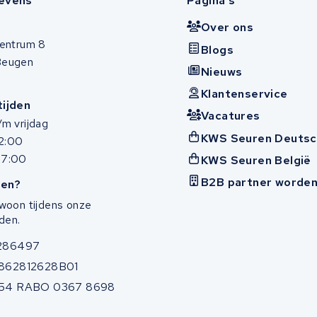
evens
Pagina's
Over ons
entrum 8
Blogs
Beugen
Nieuws
Klantenservice
ijden
Vacatures
m vrijdag
KWS Seuren Deutsc
12:00
17:00
KWS Seuren België
B2B partner worde
en?
woon tijdens onze
den.
286497
862812628B01
54 RABO 0367 8698