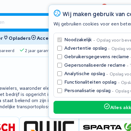
Beoordeling
4,6/5
Wij maken gebruik van 
Wij gebruiken cookies voor een bete
er
Opladers
Accessoires
Noodzakelijk
Opslag voor bevei
Advertentie opslag
Opslag vo
pareerd
2 jaar garantie
4,6/5 op Google
510+ merke
Gebruikersgegevens reclame
Gepersonaliseerde reclame
Sluite
Analytische opslag
Opslag voo
Functionaliteiten opslag
Opsla
ewielers, waaronder elektrische
Personalisatie opslag
Opslag 
t bedrijf is opgericht in China en
a staat bekend om zijn innovatie in de
ndelijke transportoplossingen.
Alles ak
Begin te typen in de zoekbalk om te zoeken