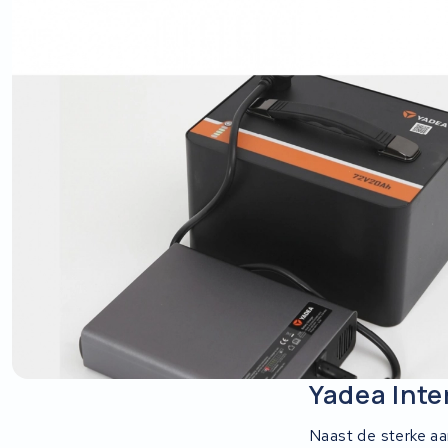
Ridley
Hercules
FIT E-Bike System Integration
World power
36V
Schwinn
Tounis
Sundvall
Yadea Inte
Rixe
Naast de sterke aan