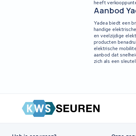
heeft verkooppunte
Panasonic
Aanbod Ya
Maratron
Yadea biedt een br
handige elektrische
Popal
en veelzijdige ele
producten benadruk
VARTA AG
elektrische mobili
aanbod dat snelheid
zich als een sleute
Van Moof
Technibike
Fylla
KUKA AG
Bianchi