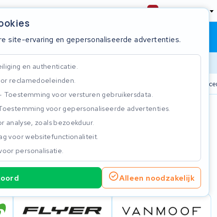
Nederland
cookies
Winkelwagen
Inloggen
re site-ervaring en gepersonaliseerde advertenties.
Doorlooptijd
liging en authenticatie.
or reclamedoeleinden.
n
825+ accu's
Real-time status tracker
ISO 9001 gecer
Toestemming voor versturen gebruikersdata.
Toestemming voor gepersonaliseerde advertenties.
n
r analyse, zoals bezoekduur.
g voor websitefunctionaliteit.
voor personalisatie.
koord
Alleen noodzakelijk