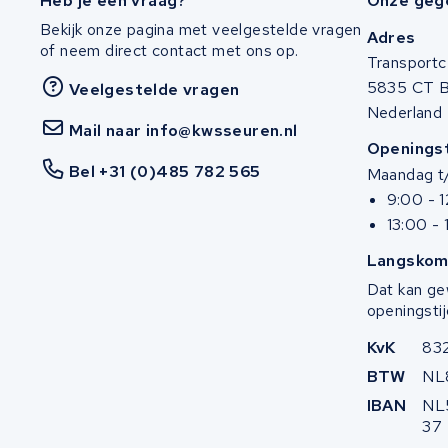
Heb je een vraag?
Onze geg
Stella
Bekijk onze pagina met veelgestelde vragen
Adres
of neem direct contact met ons op.
Winther
Transportc
5835 CT 
Veelgestelde vragen
Zuchetti
Nederland
Mail naar info@kwsseuren.nl
E-kuma
Openingst
Bel +31 (0)485 782 565
Maandag t/
Malaguti
9:00 - 
13:00 - 
Puch
Langskom
Dat kan ge
Alber
openingstij
Motocaddy
KvK
83
BTW
NL
AEG
IBAN
NL
37
Ridgeback Bikes