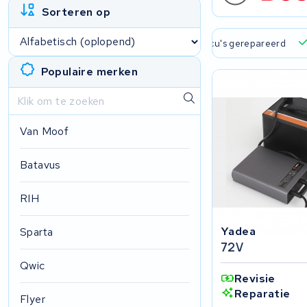
Sorteren op
 verzending en ophaalservice
45.000+ accu's gerepareerd
Populaire merken
Van Moof
Batavus
RIH
Yadea
Sparta
72V
Qwic
Revisie
Reparatie
Flyer