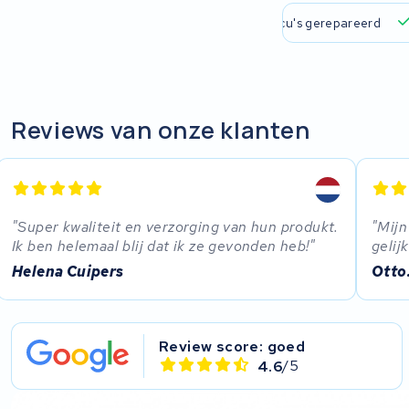
EZee
 verzending en ophaalservice
45.000+ accu's gerepareerd
TurnLife
SociBike
Reviews van onze klanten
Ghost
Life&Mobility
Super kwaliteit en verzorging van hun produkt.
Mijn
Devron
Ik ben helemaal blij dat ik ze gevonden heb!
gelij
Helena Cuipers
Otto
Derby cycle
Ultracell
Review score: goed
4.6
/5
Keola