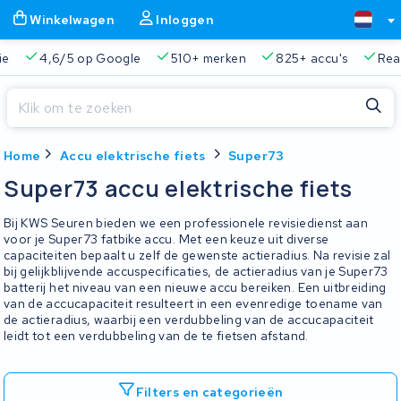
Winkelwagen
Inloggen
ie
4,6/5 op Google
510+ merken
825+ accu's
Real
Sluiten
Home
Accu elektrische fiets
Super73
Winkelwagen
Sluiten
Super73 accu elektrische fiets
Begin te typen in de zoekbalk om te zoeken
Je winkelwagen is leeg.
Bij KWS Seuren bieden we een professionele revisiedienst aan
voor je Super73 fatbike accu. Met een keuze uit diverse
capaciteiten bepaalt u zelf de gewenste actieradius. Na revisie zal
Gratis verzending en ophaalservice
45.000+ accu's gere
bij gelijkblijvende accuspecificaties, de actieradius van je Super73
batterij het niveau van een nieuwe accu bereiken. Een uitbreiding
van de accucapaciteit resulteert in een evenredige toename van
de actieradius, waarbij een verdubbeling van de accucapaciteit
leidt tot een verdubbeling van de te fietsen afstand.
Filters en categorieën