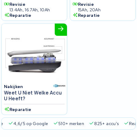
Revisie
Revisie
13.4Ah, 16.7Ah, 10Ah
15Ah, 20Ah
Reparatie
Reparatie
Nakijken
Weet U Niet Welke Accu
U Heeft?
Reparatie
ie
4,6/5 op Google
510+ merken
825+ accu's
Real