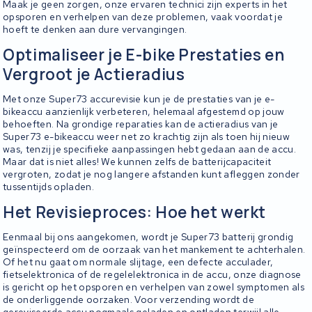
Maak je geen zorgen, onze ervaren technici zijn experts in het
opsporen en verhelpen van deze problemen, vaak voordat je
hoeft te denken aan dure vervangingen.
Optimaliseer je E-bike Prestaties en
Vergroot je Actieradius
Met onze Super73 accurevisie kun je de prestaties van je e-
bikeaccu aanzienlijk verbeteren, helemaal afgestemd op jouw
behoeften. Na grondige reparaties kan de actieradius van je
Super73 e-bikeaccu weer net zo krachtig zijn als toen hij nieuw
was, tenzij je specifieke aanpassingen hebt gedaan aan de accu.
Maar dat is niet alles! We kunnen zelfs de batterijcapaciteit
vergroten, zodat je nog langere afstanden kunt afleggen zonder
tussentijds opladen.
Het Revisieproces: Hoe het werkt
Eenmaal bij ons aangekomen, wordt je Super73 batterij grondig
geïnspecteerd om de oorzaak van het mankement te achterhalen.
Of het nu gaat om normale slijtage, een defecte acculader,
fietselektronica of de regelelektronica in de accu, onze diagnose
is gericht op het opsporen en verhelpen van zowel symptomen als
de onderliggende oorzaken. Voor verzending wordt de