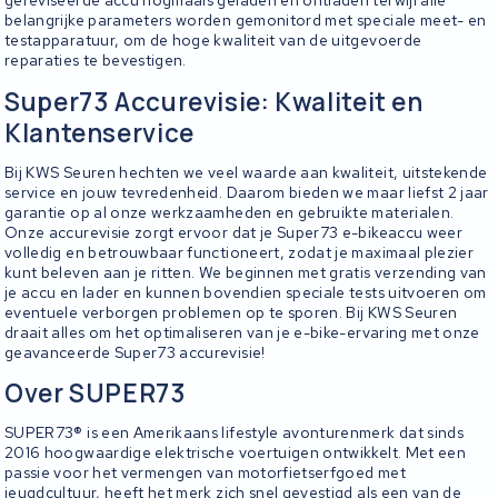
gereviseerde accu nogmaals geladen en ontladen terwijl alle
belangrijke parameters worden gemonitord met speciale meet- en
testapparatuur, om de hoge kwaliteit van de uitgevoerde
reparaties te bevestigen.
Super73 Accurevisie: Kwaliteit en
Klantenservice
Bij KWS Seuren hechten we veel waarde aan kwaliteit, uitstekende
service en jouw tevredenheid. Daarom bieden we maar liefst 2 jaar
garantie op al onze werkzaamheden en gebruikte materialen.
Onze accurevisie zorgt ervoor dat je Super73 e-bikeaccu weer
volledig en betrouwbaar functioneert, zodat je maximaal plezier
kunt beleven aan je ritten. We beginnen met gratis verzending van
je accu en lader en kunnen bovendien speciale tests uitvoeren om
eventuele verborgen problemen op te sporen. Bij KWS Seuren
draait alles om het optimaliseren van je e-bike-ervaring met onze
geavanceerde Super73 accurevisie!
Over SUPER73
SUPER73® is een Amerikaans lifestyle avonturenmerk dat sinds
2016 hoogwaardige elektrische voertuigen ontwikkelt. Met een
passie voor het vermengen van motorfietserfgoed met
jeugdcultuur, heeft het merk zich snel gevestigd als een van de