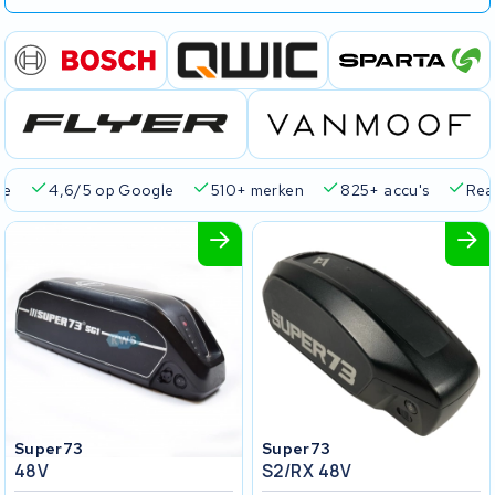
ie
4,6/5 op Google
510+ merken
825+ accu's
Real
Super73
Super73
48V
S2/RX 48V