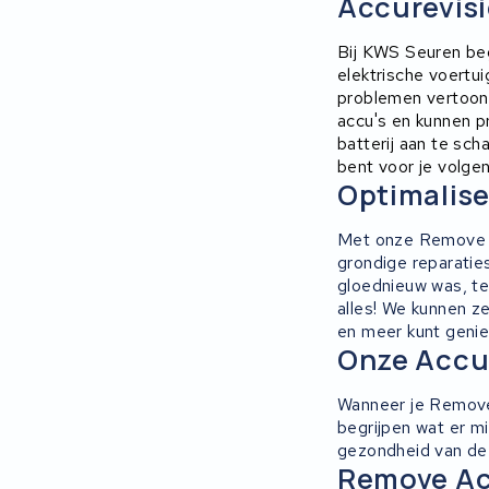
Accurevisi
Ridley
Bij KWS Seuren beg
elektrische voertu
Hercules
problemen vertoont
accu's en kunnen p
batterij aan te scha
FIT E-Bike System Integration
bent voor je volgen
Optimalise
World power
Met onze Remove ac
36V
grondige reparaties
gloednieuw was, te
Schwinn
alles! We kunnen ze
en meer kunt geniet
Onze Accu
Tounis
Wanneer je Remove 
Sundvall
begrijpen wat er m
gezondheid van de 
Rixe
Remove Acc