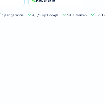
Reparatie
2 jaar garantie
4,6/5 op Google
510+ merken
825+ 