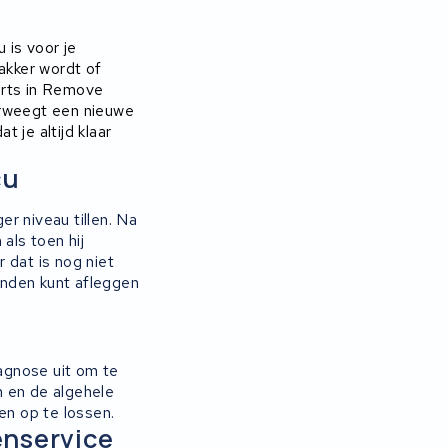
 is voor je
akker wordt of
erts in Remove
erweegt een nieuwe
t je altijd klaar
cu
r niveau tillen. Na
als toen hij
 dat is nog niet
tanden kunt afleggen
agnose uit om te
n en de algehele
n op te lossen.
enservice