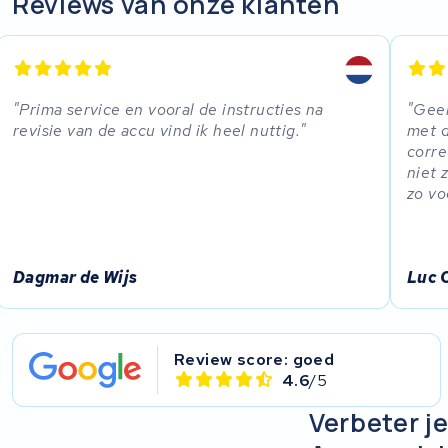
Reviews van onze klanten
EZee
TurnLife
Prima service en vooral de instructies na
Geen
revisie van de accu vind ik heel nuttig.
met d
SociBike
corre
niet 
Ghost
zo vo
Life&Mobility
Dagmar de Wijs
Luc 
Devron
Derby cycle
Review score: goed
4.6
/5
Ultracell
Verbeter j
Keola