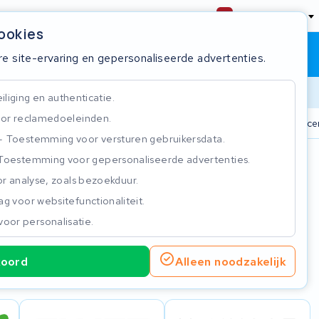
Nederland
cookies
Winkelwagen
Inloggen
re site-ervaring en gepersonaliseerde advertenties.
Doorlooptijd
liging en authenticatie.
or reclamedoeleinden.
n
825+ accu's
Real-time status tracker
ISO 9001 gecer
Toestemming voor versturen gebruikersdata.
Toestemming voor gepersonaliseerde advertenties.
n
r analyse, zoals bezoekduur.
g voor websitefunctionaliteit.
voor personalisatie.
koord
Alleen noodzakelijk