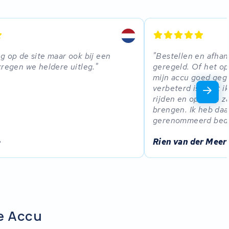
g op de site maar ook bij een
Bestellen en afhan
kregen we heldere uitleg.
geregeld. Of het o
mijn accu goed gega
verbeterd is weet ik
rijden en opladen z
brengen. Ik heb daar
gerenommeerd bedr
e
Rien van der Meer
ve Accu