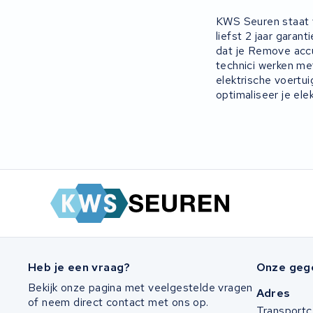
Panasonic
KWS Seuren staat v
liefst 2 jaar gara
dat je Remove accu
Maratron
technici werken m
elektrische voertu
Popal
optimaliseer je ele
VARTA AG
Van Moof
Technibike
Fylla
KUKA AG
Heb je een vraag?
Onze geg
Bekijk onze pagina met veelgestelde vragen
Adres
Bianchi
of neem direct contact met ons op.
Transportc