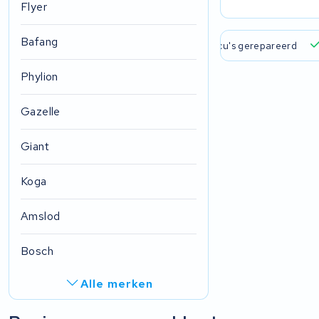
Flyer
Bafang
 verzending en ophaalservice
45.000+ accu's gerepareerd
Phylion
Gazelle
Giant
Koga
Amslod
Bosch
Alle merken
R.A.T. Holland