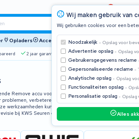
Beoordeling
4,6/5
Wij maken gebruik van 
Wij gebruiken cookies voor een bete
er
Opladers
Accessoires
Noodzakelijk
Opslag voor bevei
Advertentie opslag
Opslag vo
pareerd
2 jaar garantie
4,6/5 op Google
510+ merke
Gebruikersgegevens reclame
Gepersonaliseerde reclame
Sluite
s
Analytische opslag
Opslag voo
Functionaliteiten opslag
Opsla
ende Remove accu voor je elektrische
Personalisatie opslag
Opslag 
r problemen, verbeteren de prestaties
 onze werkzaamheden kun je vertrouwen
revisie bij KWS Seuren en verbeter je
Alles ak
Begin te typen in de zoekbalk om te zoeken