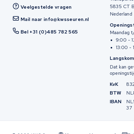
5835 CT 
Stella
Veelgestelde vragen
Nederland
Mail naar info@kwsseuren.nl
Winther
Openingst
Bel +31 (0)485 782 565
Maandag t/
Zuchetti
9:00 - 
13:00 - 
E-kuma
Langskom
Malaguti
Dat kan ge
openingstij
Puch
KvK
83
BTW
NL
Alber
IBAN
NL
37
Motocaddy
AEG