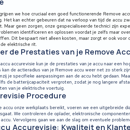
e
rijpen we hoe cruciaal een goed functionerende Remove accu
ig. Het kan echter gebeuren dat na verloop van tijd de accu zw
. Maar geen zorgen, onze gespecialiseerde technici zijn exp
roblemen identificeren en oplossen voordat je zelfs maar ov
ffen. Dit bespaart niet alleen kosten, maar zorgt er ook voor da
de elektrische rit.
er de Prestaties van je Remove Ac
cu accurevisie kun je de prestaties van je accu naar een hoge
 kan de actieradius van je Remove accu weer net zo sterk zijn 
nzij je specifieke aanpassingen aan de accu hebt gedaan. Maar
lfs de batterijcapaciteit vergroten, zodat je nog langere afs
en van je elektrische voertuig.
revisie Procedure
accu onze werkplaats bereikt, voeren we een uitgebreide di
isgaat. We controleren de oplader, elektronische componente
accu. Vervolgens gaan we aan de slag om eventuele probleme
u Accurevisie: Kwaliteit en Klant