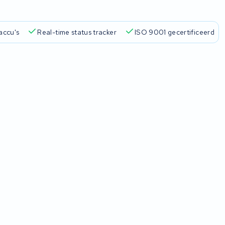
accu's
Real-time status tracker
ISO 9001 gecertificeerd