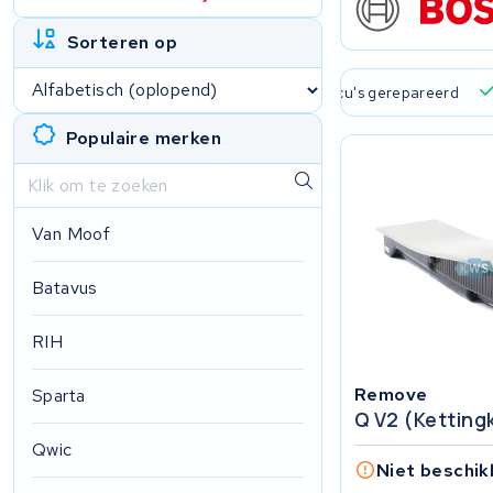
Sorteren op
 verzending en ophaalservice
45.000+ accu's gerepareerd
Populaire merken
Van Moof
Batavus
RIH
Remove
Sparta
Q V2 (ketting
Qwic
Niet beschik