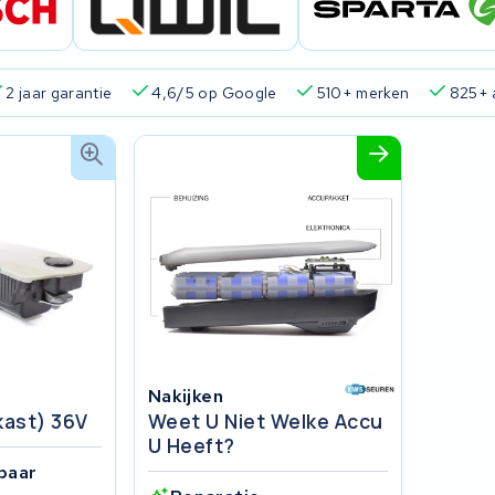
2 jaar garantie
4,6/5 op Google
510+ merken
825+ 
Nakijken
kast) 36V
Weet U Niet Welke Accu
U Heeft?
baar