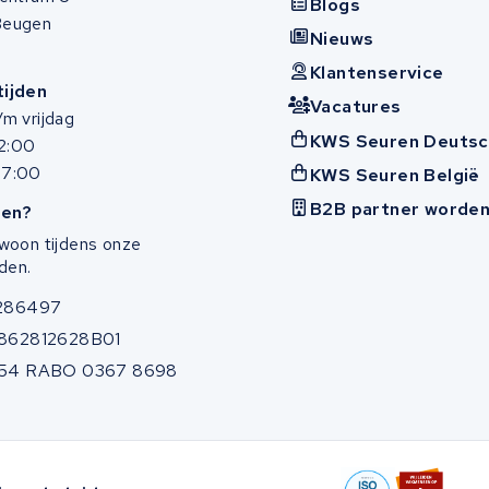
Blogs
Beugen
Nieuws
Klantenservice
ijden
Vacatures
m vrijdag
KWS Seuren Deutsc
12:00
17:00
KWS Seuren België
B2B partner worde
en?
woon tijdens onze
den.
286497
862812628B01
54 RABO 0367 8698