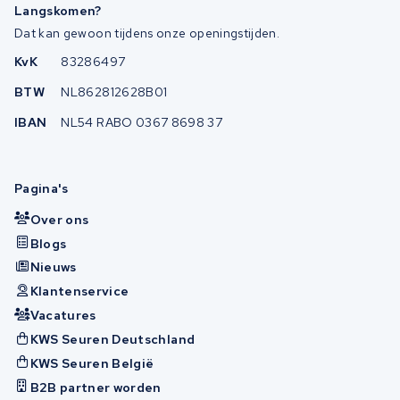
Langskomen?
Dat kan gewoon tijdens onze openingstijden.
KvK
83286497
BTW
NL862812628B01
IBAN
NL54 RABO 0367 8698 37
Pagina's
Over ons
Blogs
Nieuws
Klantenservice
Vacatures
KWS Seuren Deutschland
KWS Seuren België
B2B partner worden