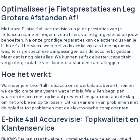
Optimaliseer je Fietsprestaties en Leg
Grotere Afstanden Af!
Met onze E-bike 4all accurevisie kun je de prestaties van je
fietsaccu naar een hoger niveau tillen, volledig afgestemd op jouw
behoeften. Na onze grondige reparaties kan de actieradius van je
E-bike 4all fietsaccu weer net zo krachtig zijn als toen hij nieuw
was, tenzij je specifieke aanpassingen aan de accu hebt gedaan.
Maar dat is nog niet alles! We kunnen zelfs de batterijcapaciteit
vergroten, zodat je veel langere afstanden kunt afleggen.
Hoe het werkt
Wanneer je E-bike 4all fietsaccu onze werkplaats bereikt, nemen
we de tijd om te analyseren wat er mis is. We willen begrijpen
waarom de accu niet optimaal presteert en gaan dan aan de slag
om het probleem op te lossen. Dit kan variëren van problemen met
de oplader tot problemen met de elektronische componenten.
E-bike 4all Accurevisie: Topkwaliteit en
Klantenservice
Bij KWS Seuren staat kwaliteit, uitstekende service en veiligheid