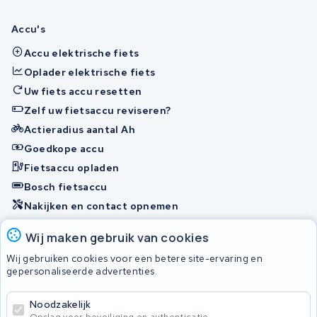
Accu's
Accu elektrische fiets
Oplader elektrische fiets
Uw fiets accu resetten
Zelf uw fietsaccu reviseren?
Actieradius aantal Ah
Goedkope accu
Fietsaccu opladen
Bosch fietsaccu
Nakijken en contact opnemen
Onherstelbaar
Wij maken gebruik van cookies
Wij gebruiken cookies voor een betere site-ervaring en
gepersonaliseerde advertenties.
© 2026 KWS Seuren
Algemene Voorwaarden
Noodzakelijk
Privacybeleid
Opslag voor beveiliging en authenticatie.