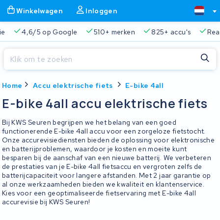
Winkelwagen
Inloggen
ie
4,6/5 op Google
510+ merken
825+ accu's
Real
Sluiten
Home
Accu elektrische fiets
E-bike 4all
Winkelwagen
Sluiten
E-bike 4all accu elektrische fiets
Begin te typen in de zoekbalk om te zoeken
Je winkelwagen is leeg.
Bij KWS Seuren begrijpen we het belang van een goed
functionerende E-bike 4all accu voor een zorgeloze fietstocht.
Onze accurevisiediensten bieden de oplossing voor elektronische
Gratis verzending en ophaalservice
45.000+ accu's gere
en batterijproblemen, waardoor je kosten en moeite kunt
besparen bij de aanschaf van een nieuwe batterij. We verbeteren
de prestaties van je E-bike 4all fietsaccu en vergroten zelfs de
batterijcapaciteit voor langere afstanden. Met 2 jaar garantie op
al onze werkzaamheden bieden we kwaliteit en klantenservice.
Kies voor een geoptimaliseerde fietservaring met E-bike 4all
accurevisie bij KWS Seuren!