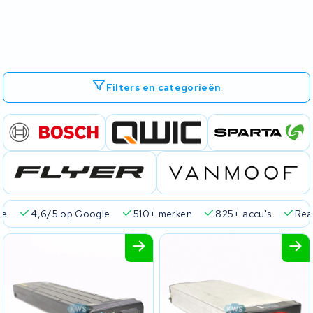
Filters en categorieën
ie
4,6/5 op Google
510+ merken
825+ accu's
Real