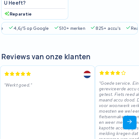
U Heeft?
Reparatie
ie
4,6/5 op Google
510+ merken
825+ accu's
Real
Reviews van onze klanten
Goede service. Ei
Werkt goed.
gereviceerde accu 
getest. Fiets reed 
maand accu dood. Da
voor woonwerk verk
moesten we wel een
fietsenmaker kopen
en weer met KWS en
kapotte accu opges
melding kregen dat h
repareren was werd