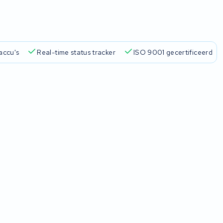
accu's
Real-time status tracker
ISO 9001 gecertificeerd