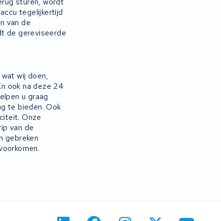
rug sturen, wordt
ccu tegelijkertijd
en van de
dt de gereviseerde
 wat wij doen,
 En ook na deze 24
helpen u graag
ng te bieden. Ook
citeit. Onze
rip van de
en gebreken
 voorkomen.