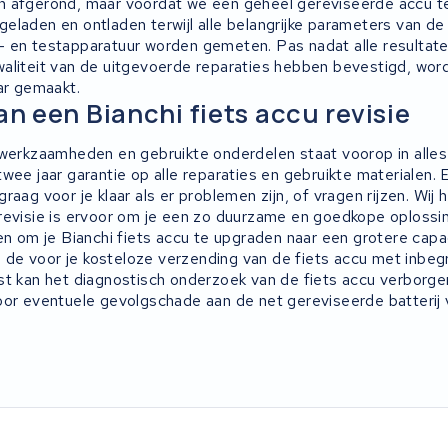
 afgerond, maar voordat we een geheel gereviseerde accu te
laden en ontladen terwijl alle belangrijke parameters van de a
 en testapparatuur worden gemeten. Pas nadat alle resultat
liteit van de uitgevoerde reparaties hebben bevestigd, wor
ar gemaakt.
an een Bianchi fiets accu revisie
 werkzaamheden en gebruikte onderdelen staat voorop in alles
wee jaar garantie op alle reparaties en gebruikte materialen.
raag voor je klaar als er problemen zijn, of vragen rijzen. Wij 
revisie is ervoor om je een zo duurzame en goedkope oplossi
en om je Bianchi fiets accu te upgraden naar een grotere capa
ij de voor je kosteloze verzending van de fiets accu met inbeg
st kan het diagnostisch onderzoek van de fiets accu verborg
oor eventuele gevolgschade aan de net gereviseerde batterij