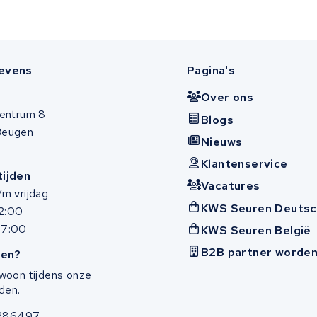
evens
Pagina's
Over ons
entrum 8
Blogs
Beugen
Nieuws
Klantenservice
ijden
Vacatures
m vrijdag
KWS Seuren Deutsc
12:00
17:00
KWS Seuren België
B2B partner worde
en?
woon tijdens onze
den.
286497