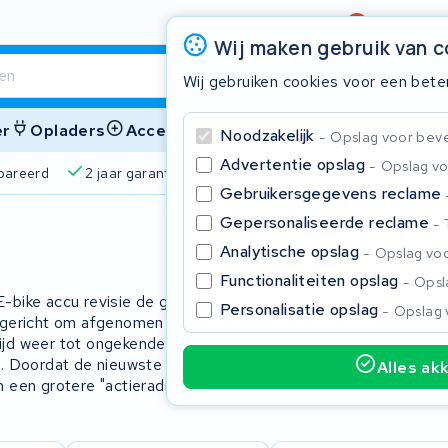
Beoordeling
4,6/5
Wij maken gebruik van 
Wij gebruiken cookies voor een bete
er
Opladers
Accessoires
Noodzakelijk
Opslag voor bevei
Advertentie opslag
Opslag vo
pareerd
2 jaar garantie
4,6/5 op Google
510+ merke
Gebruikersgegevens reclame
Gepersonaliseerde reclame
Sluite
Analytische opslag
Opslag voo
Functionaliteiten opslag
Opsla
 E-bike accu revisie de goedkopere
Personalisatie opslag
Opslag 
 ingericht om afgenomen accucapaciteit
tijd weer tot ongekende prestaties
. Doordat de nieuwste Li-Ion
Alles ak
m een grotere "actieradius" te
Begin te typen in de zoekbalk om te zoeken