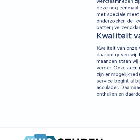
Rixe
werkzaamheden zijn
deze nog eenmaal ge
met speciale meet-
Panasonic
onderzoeken de kwa
batterij verzendkla
Maratron
Kwaliteit v
Popal
Kwaliteit van onze
daarom geven wij t
maanden staan wij g
VARTA AG
verder. Onze accu 
zijn er mogelijkhed
Van Moof
service begint al b
acculader. Daarnaa
Technibike
onthullen en daard
Fylla
KUKA AG
Bianchi