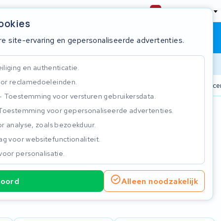
Nederland
cookies
Winkelwagen
Inloggen
re site-ervaring en gepersonaliseerde advertenties.
Doorlooptijd
liging en authenticatie.
or reclamedoeleinden.
n
825+ accu's
Real-time status tracker
ISO 9001 gecer
Toestemming voor versturen gebruikersdata.
Toestemming voor gepersonaliseerde advertenties.
n
r analyse, zoals bezoekduur.
g voor websitefunctionaliteit.
voor personalisatie.
koord
Alleen noodzakelijk