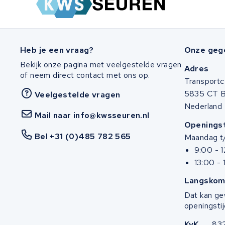
Stella
Winther
Heb je een vraag?
Onze geg
Bekijk onze pagina met veelgestelde vragen
Adres
Zuchetti
of neem direct contact met ons op.
Transportc
5835 CT 
Veelgestelde vragen
E-kuma
Nederland
Mail naar info@kwsseuren.nl
Malaguti
Openingst
Bel +31 (0)485 782 565
Maandag t/
Puch
9:00 - 
13:00 - 
Alber
Langskom
Motocaddy
Dat kan ge
openingstij
AEG
KvK
83