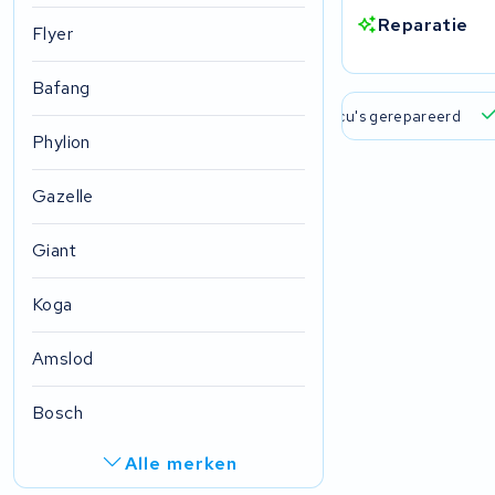
Reparatie
Flyer
Bafang
 verzending en ophaalservice
45.000+ accu's gerepareerd
Phylion
Gazelle
Giant
Koga
Amslod
Bosch
Alle merken