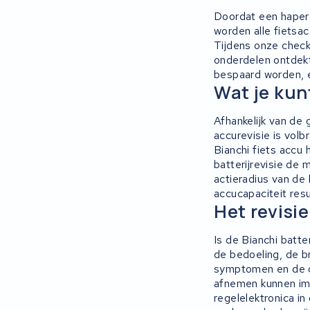
Keola
Doordat een haperen
worden alle fietsac
Ridley
Tijdens onze check
onderdelen ontdekt
Hercules
bespaard worden, e
Wat je kun
FIT E-Bike System Integration
Afhankelijk van de 
accurevisie is volb
World power
Bianchi fiets accu
batterijrevisie de m
36V
actieradius van de
accucapaciteit resu
Het revisi
Schwinn
Is de Bianchi batt
Tounis
de bedoeling, de b
symptomen en de o
Sundvall
afnemen kunnen imm
regelelektronica in