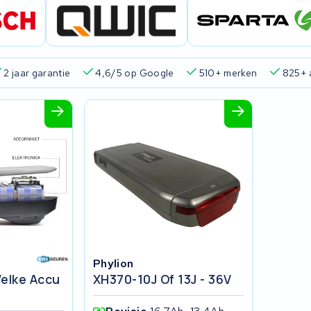
2 jaar garantie
4,6/5 op Google
510+ merken
825+ 
Phylion
elke Accu
XH370-10J Of 13J - 36V