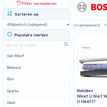
Filter verwijderen
Sorteren op
 verzending en ophaalservice
45.000+ accu's gerepareerd
Populaire merken
Van Moof
Batavus
RIH
Nakijken
Sparta
Weet U Niet W
U Heeft?
Qwic