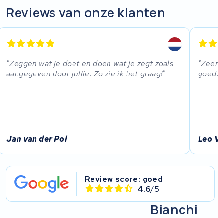
R.A.T. Holland
Reviews van onze klanten
EZee
TurnLife
Zeggen wat je doet en doen wat je zegt zoals
Zeer
aangegeven door jullie. Zo zie ik het graag!
goed.
SociBike
Ghost
Life&Mobility
Jan van der Pol
Leo 
Devron
Derby cycle
Review score: goed
4.6
/5
Ultracell
Bianchi