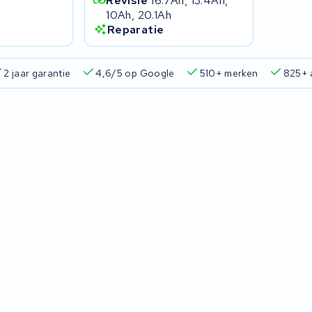
Revisie
16.7Ah, 13.4Ah,
10Ah, 20.1Ah
Reparatie
2 jaar garantie
4,6/5 op Google
510+ merken
825+ 