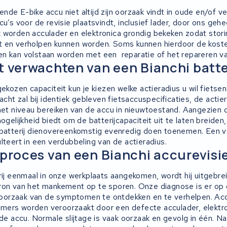
de E-bike accu niet altijd zijn oorzaak vindt in oude en/of ve
cu’s voor de revisie plaatsvindt, inclusief lader, door ons geh
 worden acculader en elektronica grondig bekeken zodat stori
 en verholpen kunnen worden. Soms kunnen hierdoor de koste
n kan volstaan worden met een reparatie of het repareren va
t verwachten van een Bianchi batter
gekozen capaciteit kun je kiezen welke actieradius u wil fietse
racht zal bij identiek gebleven fietsaccuspecificaties, de actie
 het niveau bereiken van de accu in nieuwtoestand. Aangezien 
ogelijkheid biedt om de batterijcapaciteit uit te laten breiden,
 batterij dienovereenkomstig evenredig doen toenemen. Een v
lteert in een verdubbeling van de actieradius.
eproces van een Bianchi accurevisi
erij eenmaal in onze werkplaats aangekomen, wordt hij uitgebr
ron van het mankement op te sporen. Onze diagnose is er op 
orzaak van de symptomen te ontdekken en te verhelpen. Acc
ers worden veroorzaakt door een defecte acculader, elektro
 de accu. Normale slijtage is vaak oorzaak en gevolg in één. Na