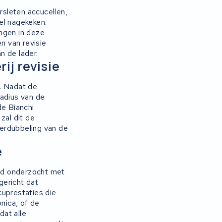
rsleten accucellen,
eel nagekeken.
ngen in deze
n van revisie
n de lader.
ij revisie
n. Nadat de
radius van de
de Bianchi
 zal dit de
erdubbeling van de
e
eid onderzocht met
gericht dat
uprestaties die
nica, of de
dat alle