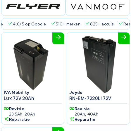
ie
4,6/5 op Google
510+ merken
825+ accu's
Real
IVA Mobility
Joydo
Lux 72V 20Ah
RN-EM-7220Li 72V
Revisie
Revisie
23.5Ah, 20Ah
20Ah, 40Ah
Reparatie
Reparatie