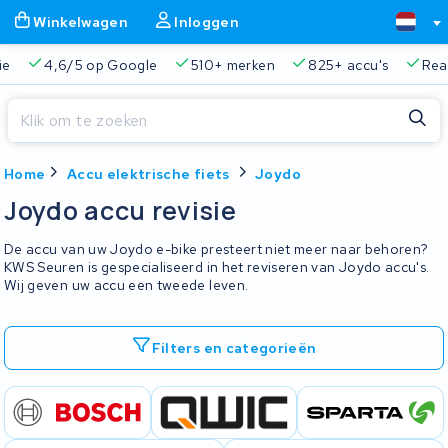
Winkelwagen
Inloggen
ie
4,6/5 op Google
510+ merken
825+ accu's
Real
Sluiten
Home
Accu elektrische fiets
Joydo
Winkelwagen
Sluiten
Joydo accu revisie
Begin te typen in de zoekbalk om te zoeken
Je winkelwagen is leeg.
De accu van uw Joydo e-bike presteert niet meer naar behoren?
KWS Seuren is gespecialiseerd in het reviseren van Joydo accu's.
Wij geven uw accu een tweede leven.
Gratis verzending en ophaalservice
45.000+ accu's gere
Filters en categorieën