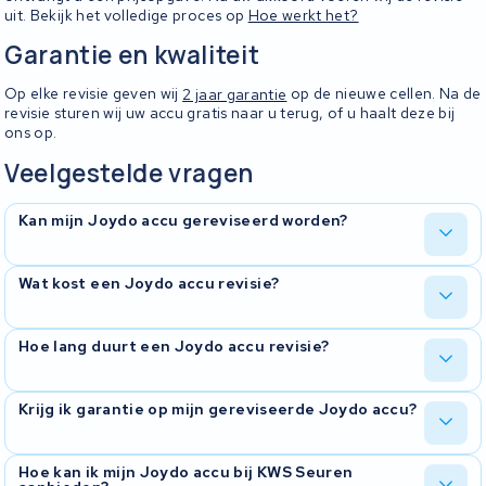
uit. Bekijk het volledige proces op
Hoe werkt het?
Garantie en kwaliteit
Op elke revisie geven wij
2 jaar garantie
op de nieuwe cellen. Na de
revisie sturen wij uw accu gratis naar u terug, of u haalt deze bij
ons op.
Veelgestelde vragen
Kan mijn Joydo accu gereviseerd worden?
In de meeste gevallen wel. Neem
contact
met ons op en stuur een
Wat kost een Joydo accu revisie?
foto van uw accu mee. Wij beoordelen dan of revisie mogelijk is.
De kosten zijn afhankelijk van het type accu en de benodigde
Hoe lang duurt een Joydo accu revisie?
cellen. Na ontvangst ontvangt u een prijsopgave. U betaalt pas
wanneer de revisie is afgerond.
De doorlooptijd verschilt per accu. Op onze pagina
Hoe werkt
Krijg ik garantie op mijn gereviseerde Joydo accu?
het?
vindt u meer informatie over het volledige proces.
Ja, u ontvangt
2 jaar garantie
op de nieuwe cellen. Mocht er
Hoe kan ik mijn Joydo accu bij KWS Seuren