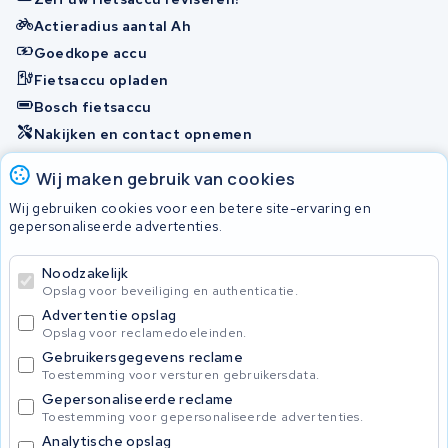
Actieradius aantal Ah
Goedkope accu
Fietsaccu opladen
Bosch fietsaccu
Nakijken en contact opnemen
Onherstelbaar
Wij maken gebruik van cookies
Wij gebruiken cookies voor een betere site-ervaring en
gepersonaliseerde advertenties.
© 2026 KWS Seuren
Algemene Voorwaarden
Noodzakelijk
Privacybeleid
Opslag voor beveiliging en authenticatie.
Advertentie opslag
Opslag voor reclamedoeleinden.
Gebruikersgegevens reclame
Toestemming voor versturen gebruikersdata.
Gepersonaliseerde reclame
Toestemming voor gepersonaliseerde advertenties.
Analytische opslag