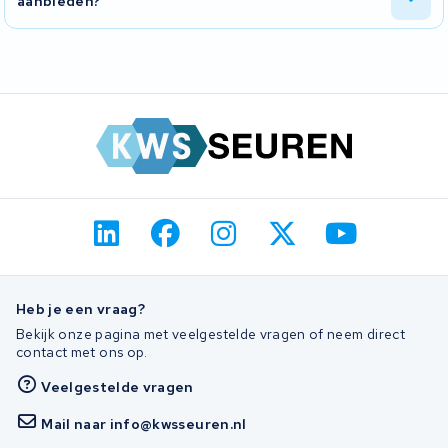
aanbieden?
binnen die periode iets misgaan, dan lossen wij dat kosteloos op.
U kunt uw accu gratis naar ons opsturen of persoonlijk
langsbrengen. Na de revisie sturen wij de accu gratis naar u terug.
Meer informatie vindt u op
verzending en levering
.
Heb je een vraag?
Bekijk onze pagina met veelgestelde vragen of neem direct
contact met ons op.
Veelgestelde vragen
Mail naar info@kwsseuren.nl