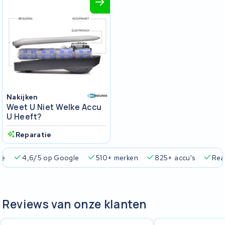
Nakijken
Weet U Niet Welke Accu
U Heeft?
Reparatie
ie
4,6/5 op Google
510+ merken
825+ accu's
Real
Reviews van onze klanten