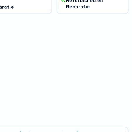
Refurbished en
h
Reparatie
aratie