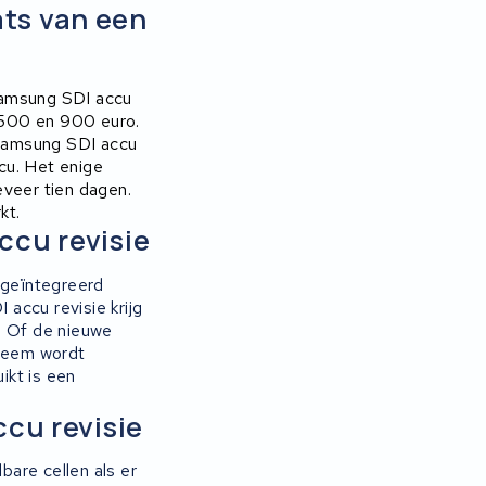
ts van een
Samsung SDI accu
e 500 en 900 euro.
 Samsung SDI accu
ccu. Het enige
geveer tien dagen.
kt.
ccu revisie
 geïntegreerd
accu revisie krijg
. Of de nieuwe
teem wordt
ikt is een
ccu revisie
bare cellen als er