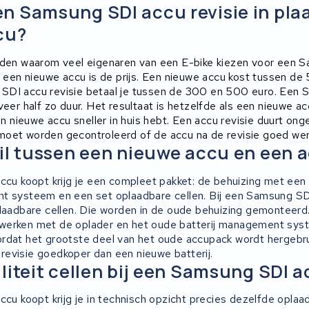
 Samsung SDI accu revisie in plaa
cu?
eden waarom veel eigenaren van een E-bike kiezen voor een 
or een nieuwe accu is de prijs. Een nieuwe accu kost tussen d
SDI accu revisie betaal je tussen de 300 en 500 euro. Een
veer half zo duur. Het resultaat is hetzelfde als een nieuwe a
een nieuwe accu sneller in huis hebt. Een accu revisie duurt on
oet worden gecontroleerd of de accu na de revisie goed wer
il tussen een nieuwe accu en een a
accu koopt krijg je een compleet pakket: de behuizing met een
t systeem en een set oplaadbare cellen. Bij een Samsung SDI 
plaadbare cellen. Die worden in de oude behuizing gemonteerd
werken met de oplader en het oude batterij management sys
rdat het grootste deel van het oude accupack wordt hergebru
evisie goedkoper dan een nieuwe batterij.
liteit cellen bij een Samsung SDI a
ccu koopt krijg je in technisch opzicht precies dezelfde oplaad