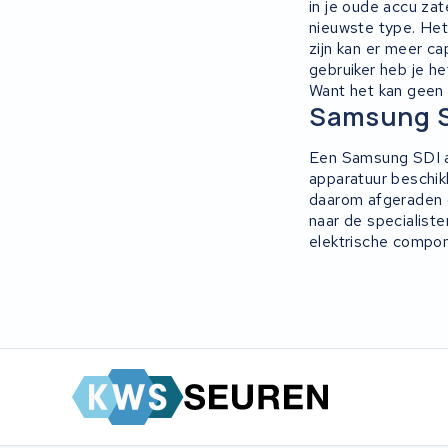
in je oude accu zate
nieuwste type. Het 
Ridgeback Bikes
zijn kan er meer ca
gebruiker heb je he
Megamo
Want het kan geen 
Samsung SD
Onebot
Een Samsung SDI acc
apparatuur beschikk
Mahle
daarom afgeraden o
naar de specialist
Brinckers
elektrische compon
Continental
Miku max
Marin Bikes
Cresta