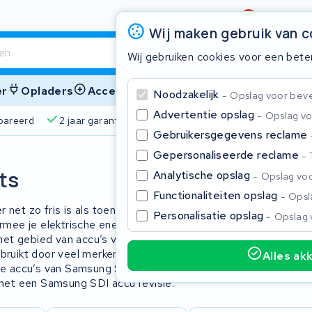
Beoordeling
4,6/5
Wij maken gebruik van 
Wij gebruiken cookies voor een bete
er
Opladers
Accessoires
Noodzakelijk
Opslag voor bevei
Advertentie opslag
Opslag vo
pareerd
2 jaar garantie
4,6/5 op Google
510+ merke
Gebruikersgegevens reclame
Gepersonaliseerde reclame
Sluite
ts
Analytische opslag
Opslag voo
Functionaliteiten opslag
Opsla
 net zo fris is als toen je hem net
Personalisatie opslag
Opslag 
mee je elektrische energie kunt
 het gebied van accu’s voor E-bikes is
ruikt door veel merken E-bikes. Maar
Alles ak
 de accu’s van Samsung SDI de
Begin te typen in de zoekbalk om te zoeken
 met een Samsung SDI accu revisie.