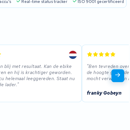
accu's
Real-time status tracker
ISO 9001 gecertificeerd
n blij met resultaat. Kan de ebike
Ben tevreden over 
en en hij is krachtiger geworden.
de hoogte gehouden 
cu helemaal leeggereden. Staat nu
mocht verwachten i
e lader.
franky Gobeyn