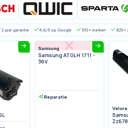
2 jaar garantie
4,6/5 op Google
510+ merken
825+ 
Samsung
Samsung ATGLH 1711 -
36V
Reparatie
Velore
SL
Samsu
Zz678