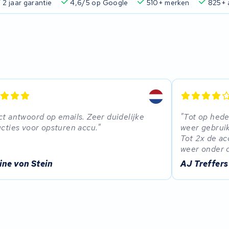
2 jaar garantie
4,6/5 op Google
510+ merken
825+ 
ct antwoord op emails. Zeer duidelijke
Tot op hede
ucties voor opsturen accu.
weer gebruik
Tot 2x de ac
weer onder d
ine von Stein
AJ Treffers