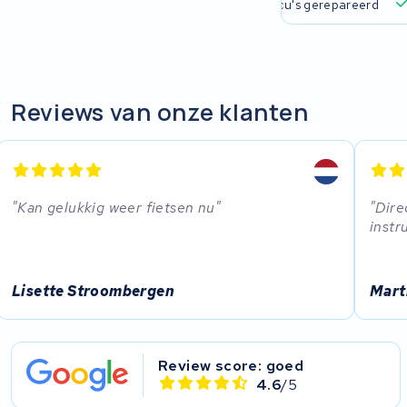
Rixe
 verzending en ophaalservice
45.000+ accu's gerepareerd
Panasonic
Maratron
Reviews van onze klanten
Popal
VARTA AG
Kan gelukkig weer fietsen nu
Dire
Van Moof
instr
Technibike
Lisette Stroombergen
Mart
Fylla
KUKA AG
Review score: goed
4.6
/5
Bianchi