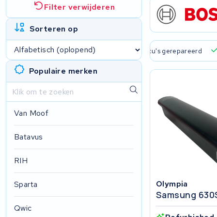
Filter verwijderen
Sorteren op
 verzending en ophaalservice
45.000+ accu's gerepareerd
Populaire merken
Van Moof
Batavus
RIH
Olympia
Sparta
Samsung 630
Qwic