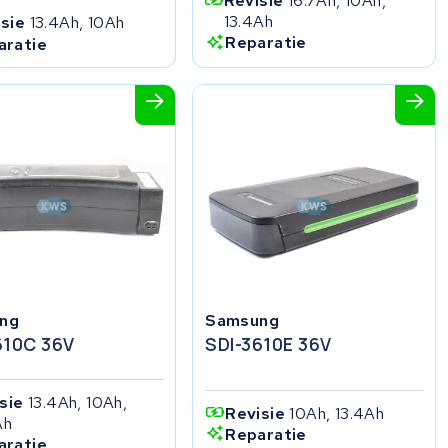
Revisie
16.7Ah, 10Ah,
13.4Ah
isie
13.4Ah, 10Ah
Reparatie
aratie
ng
Samsung
610C 36V
SDI-3610E 36V
isie
13.4Ah, 10Ah,
Revisie
10Ah, 13.4Ah
Ah
Reparatie
aratie