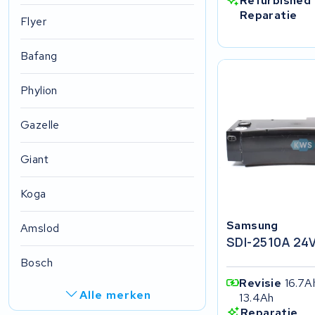
Refurbished
Reparatie
Flyer
Bafang
Phylion
Gazelle
Giant
Koga
Samsung
Amslod
SDI-2510A 24
Bosch
Revisie
16.7A
Alle merken
13.4Ah
Reparatie