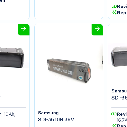
 en
Rev
Rep
Samsu
V
SDI-3
Samsung
h, 10Ah,
Rev
SDI-3610B 36V
16.7
Rep