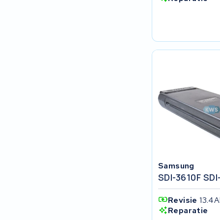
R.A.T. Holland
EZee
TurnLife
SociBike
Ghost
Life&Mobility
Devron
Samsung
Derby cycle
SDI-3610F SDI
Revisie
13.4A
Ultracell
Reparatie