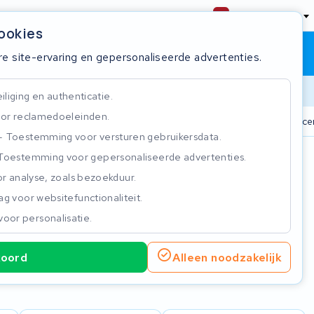
Nederland
cookies
Winkelwagen
Inloggen
re site-ervaring en gepersonaliseerde advertenties.
Doorlooptijd
liging en authenticatie.
or reclamedoeleinden.
n
825+ accu's
Real-time status tracker
ISO 9001 gecer
Toestemming voor versturen gebruikersdata.
Toestemming voor gepersonaliseerde advertenties.
n
r analyse, zoals bezoekduur.
g voor websitefunctionaliteit.
voor personalisatie.
koord
Alleen noodzakelijk