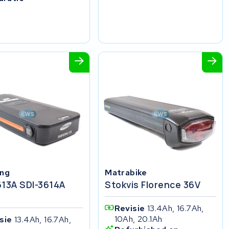
ng
Matrabike
613A SDI-3614A
Stokvis Florence 36V
Revisie
13.4Ah, 16.7Ah,
10Ah, 20.1Ah
isie
13.4Ah, 16.7Ah,