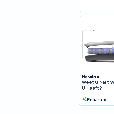
Keola
Ridley
Hercules
FIT E-Bike System Integration
World power
36V
Nakijken
Schwinn
Weet U Niet W
U Heeft?
Tounis
Reparatie
Sundvall