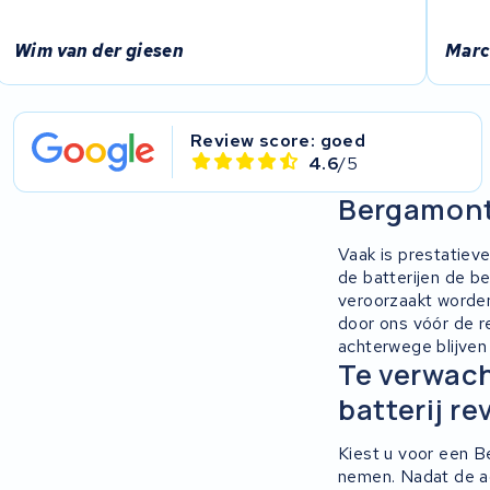
Ridgeback Bikes
Wim van der giesen
Marc
Megamo
Review score: goed
Onebot
4.6
/5
Mahle
Bergamon
Vaak is prestatieve
Brinckers
de batterijen de b
veroorzaakt worden
Continental
door ons vóór de r
achterwege blijven
Miku max
Te verwach
batterij re
Marin Bikes
Kiest u voor een Be
Cresta
nemen. Nadat de acc