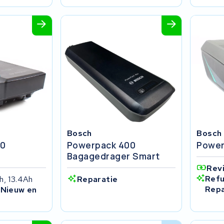
Bosch
Bosch
00
Powerpack 400
Power
r
Bagagedrager Smart
Rev
Refu
h, 13.4Ah
Reparatie
Repa
 Nieuw en