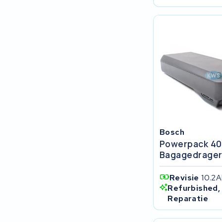
Keola
Ridley
Hercules
FIT E-Bike System Integration
World power
36V
Bosch
Powerpack 4
Schwinn
Bagagedrage
Tounis
Revisie
10.2A
Refurbished,
Reparatie
Sundvall