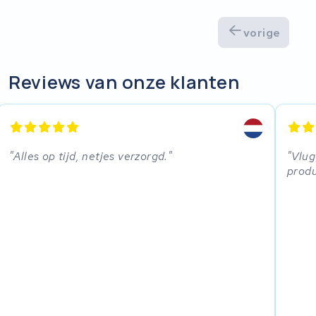
Stella
vorige
Winther
Reviews van onze klanten
Zuchetti
E-kuma
Alles op tijd, netjes verzorgd.
Vlug
Malaguti
produ
Puch
Alber
Motocaddy
AEG