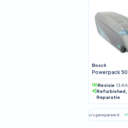
Rixe
Panasonic
Maratron
Popal
VARTA AG
Bosch
Van Moof
Powerpack 50
Technibike
Revisie
13.4A
Refurbished,
Reparatie
Fylla
KUKA AG
 verzending en ophaalservice
45.000+ accu's gerepareerd
Bianchi