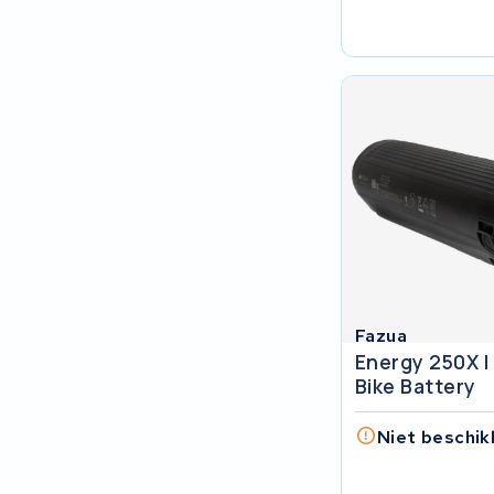
R.A.T. Holland
EZee
TurnLife
SociBike
Ghost
Life&Mobility
Fazua
Devron
Energy 250X I
Bike Battery
Derby cycle
Niet beschik
Ultracell