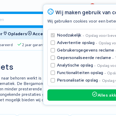
Beoordeling
4,6/5
Wij maken gebruik van 
Wij gebruiken cookies voor een bete
er
Opladers
Accessoires
Noodzakelijk
Opslag voor bevei
Advertentie opslag
Opslag vo
pareerd
2 jaar garantie
4,6/5 op Google
510+ merke
Gebruikersgegevens reclame
Gepersonaliseerde reclame
Sluite
iets
Analytische opslag
Opslag voo
Functionaliteiten opslag
Opsla
r naar behoren werkt is een Bergamont
Personalisatie opslag
Opslag 
blematiek. De Bergamont bicycles E-
n minder presterende batterij op te
t ongekende prestaties gebracht
Alles ak
iet mogelijk bieden wij ook graag een
Begin te typen in de zoekbalk om te zoeken