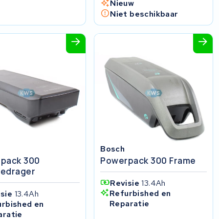
Nieuw
Niet beschikbaar
Bosch
pack 300
Powerpack 300 Frame
edrager
Revisie
13.4Ah
Refurbished en
isie
13.4Ah
Reparatie
urbished en
aratie