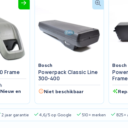
Bosch
Bosch
0 Frame
Powerpack Classic Line
Power
300-400
Frame
h
 Nieuw en
Niet beschikbaar
Rep
2 jaar garantie
4,6/5 op Google
510+ merken
825+ 