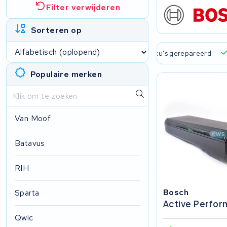
Filter verwijderen
Sorteren op
 verzending en ophaalservice
45.000+ accu's gerepareerd
Populaire merken
Van Moof
Batavus
RIH
Bosch
Sparta
Active Perfo
Qwic