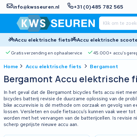
info@kwsseuren.nl
+31 (0)485 782 565
Accu elektrische fiets
Accu elektrische scoot
Gratis verzending en ophaalservice
45.000+ accu's gere
Home
Accu elektrische fiets
Bergamont
Bergamont Accu elektrische f
In het geval dat de Bergamont bicycles fiets accu niet mee
bicycles batterij revisie de duurzame oplossing van de pro
bike accurevisie is dé methode om oorzaak en gevolg van ee
lossen. Versleten en oude fietsaccu’s kunnen vaak weer to
worden met het vervangen van de batterijcellen. Is revisie n
scherp geprijste nieuwe accu aan.