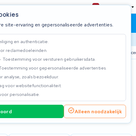
Nederland
cookies
Winkelwagen
Inloggen
re site-ervaring en gepersonaliseerde advertenties.
Doorlooptijd
liging en authenticatie.
or reclamedoeleinden.
n
825+ accu's
Real-time status tracker
ISO 9001 gecer
Toestemming voor versturen gebruikersdata.
Toestemming voor gepersonaliseerde advertenties.
n
r analyse, zoals bezoekduur.
g voor websitefunctionaliteit.
voor personalisatie.
koord
Alleen noodzakelijk