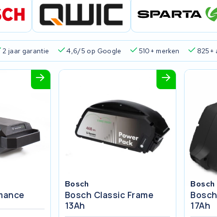
2 jaar garantie
4,6/5 op Google
510+ merken
825+ 
Bosch
Bosch
rmance
Bosch Classic Frame
Bosch
13Ah
17Ah