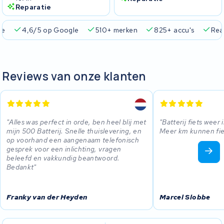
Reparatie
ie
4,6/5 op Google
510+ merken
825+ accu's
Real
Reviews van onze klanten
Alles was perfect in orde, ben heel blij met
Batterij fiets weer
mijn 500 Batterij. Snelle thuislevering, en
Meer km kunnen fie
op voorhand een aangenaam telefonisch
gesprek voor een inlichting, vragen
beleefd en vakkundig beantwoord.
Bedankt
Franky van der Heyden
Marcel Slobbe