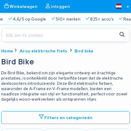
Winkelwagen
Inloggen
ie
4,6/5 op Google
510+ merken
825+ accu's
Real
Sluiten
Home
Accu elektrische fiets
Bird bike
Winkelwagen
Sluiten
Bird Bike
Begin te typen in de zoekbalk om te zoeken
Je winkelwagen is leeg.
De Bird Bike, bekend om zijn elegante ontwerp en krachtige
prestaties, is ontwikkeld door hetzelfde team dat de elektrische
deelscooters introduceerde. Deze Bird elektrische fietsen,
Gratis verzending en ophaalservice
45.000+ accu's gere
waaronder de A-Frame en V-Frame modellen, bieden een
naadloze integratie van stijl en functionaliteit, perfect voor zowel
dagelijks woon-werkverkeer als ontspannen ritjes.
Filters en categorieën