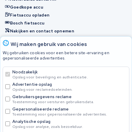
Goedkope accu
Fietsaccu opladen
Bosch fietsaccu
Nakijken en contact opnemen
Onherstelbaar
Wij maken gebruik van cookies
Wij gebruiken cookies voor een betere site-ervaring en
gepersonaliseerde advertenties.
© 2026 KWS Seuren
Algemene Voorwaarden
Noodzakelijk
Privacybeleid
Opslag voor beveiliging en authenticatie.
Advertentie opslag
Opslag voor reclamedoeleinden.
Gebruikersgegevens reclame
Toestemming voor versturen gebruikersdata.
Gepersonaliseerde reclame
Toestemming voor gepersonaliseerde advertenties.
Analytische opslag
Opslag voor analyse, zoals bezoekduur.