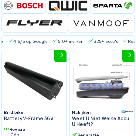
ie
4,6/5 op Google
510+ merken
825+ accu's
Real
Bird bike
Nakijken
Battery V-Frame 36V
Weet U Niet Welke Accu
U Heeft?
Revisie
10Ah
Reparatie