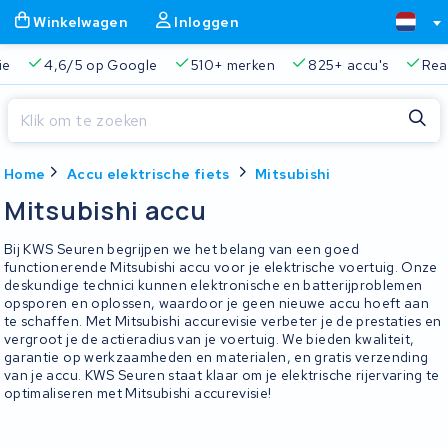
Winkelwagen
Inloggen
ie
4,6/5 op Google
510+ merken
825+ accu's
Real
Sluiten
Home
Accu elektrische fiets
Mitsubishi
Winkelwagen
Sluiten
Mitsubishi accu
Begin te typen in de zoekbalk om te zoeken
Je winkelwagen is leeg.
Bij KWS Seuren begrijpen we het belang van een goed
functionerende Mitsubishi accu voor je elektrische voertuig. Onze
deskundige technici kunnen elektronische en batterijproblemen
Gratis verzending en ophaalservice
45.000+ accu's gere
opsporen en oplossen, waardoor je geen nieuwe accu hoeft aan
te schaffen. Met Mitsubishi accurevisie verbeter je de prestaties en
vergroot je de actieradius van je voertuig. We bieden kwaliteit,
garantie op werkzaamheden en materialen, en gratis verzending
van je accu. KWS Seuren staat klaar om je elektrische rijervaring te
optimaliseren met Mitsubishi accurevisie!