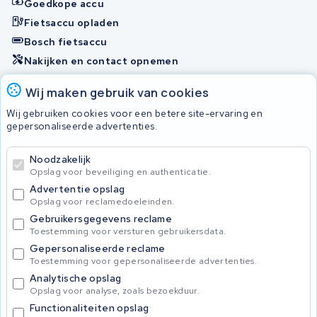
Goedkope accu
Fietsaccu opladen
Bosch fietsaccu
Nakijken en contact opnemen
Onherstelbaar
Wij maken gebruik van cookies
Wij gebruiken cookies voor een betere site-ervaring en
gepersonaliseerde advertenties.
© 2026 KWS Seuren
Algemene Voorwaarden
Noodzakelijk
Privacybeleid
Opslag voor beveiliging en authenticatie.
Advertentie opslag
Opslag voor reclamedoeleinden.
Gebruikersgegevens reclame
Toestemming voor versturen gebruikersdata.
Gepersonaliseerde reclame
Toestemming voor gepersonaliseerde advertenties.
Analytische opslag
Opslag voor analyse, zoals bezoekduur.
Functionaliteiten opslag