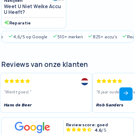
Nakijken
Weet U Niet Welke Accu
U Heeft?
Reparatie
ie
4,6/5 op Google
510+ merken
825+ accu's
Real
Reviews van onze klanten
Werkt goed.
6 jaar oude accu g
Hans de Beer
Rob Sanders
Review score: goed
4.6
/5