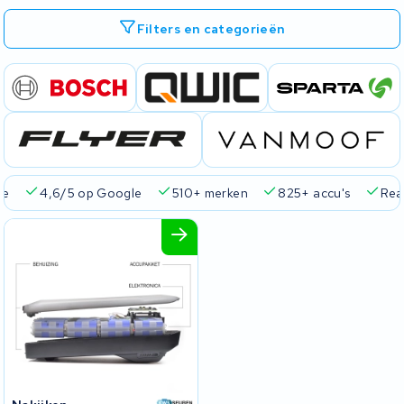
Filters en categorieën
ie
4,6/5 op Google
510+ merken
825+ accu's
Real