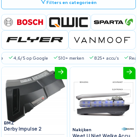
Filters en categorieën
ie
4,6/5 op Google
510+ merken
825+ accu's
Real
BMZ
Derby Impulse 2
Nakijken
Weet U Niet Welke Accu