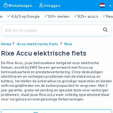
Winkelwagen
Inloggen
ie
4,6/5 op Google
510+ merken
825+ accu's
Real
Sluiten
Home
Accu elektrische fiets
Rixe
Winkelwagen
Sluiten
Rixe Accu elektrische fiets
Begin te typen in de zoekbalk om te zoeken
Je winkelwagen is leeg.
De Rixe Accu, jouw betrouwbare metgezel voor elektrische
fietsen, wordt bij KWS Seuren gereviseerd met focus op
betrouwbaarheid en prestatieverbetering. Onze deskundigen
Gratis verzending en ophaalservice
45.000+ accu's gere
identificeren en verhelpen problemen met de elektronica en
batterij, herstellen de actieradius na grondige reparaties en bieden
zelfs mogelijkheden om de batterijcapaciteit te vergroten. Met 2
jaar garantie, gratis verzending en speciale tests voor verborgen
problemen, staat jouw Rixe accu weer volledig operationeel klaar
voor zorgeloze en energiezuinige fietservaringen.