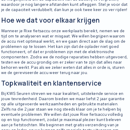
waardoor je nog langere afstanden kunt afleggen. Stel je voor dat
je de capaciteit verdubbelt; dan kun je ook twee keer zo ver rijden!
Hoe we dat voor elkaar krijgen
Wanneer je Rixe fietsaccu onze werkplaats bereikt, nemen we de
tijd om te analyseren wat er misgaat. We willen begrijpen waarom
de accu niet optimaal werkt, en we gaan direct aan de slag om de
problemen op te lossen. Het kan zijn dat de oplader niet goed
functioneert, of dat er problemen zijn met de elektronische
componenten. Zodra we de nodige reparaties hebben uitgevoerd,
testen we de accu grondig om er zeker van te zijn dat alles naar
behoren werkt. Pas als we zeker weten dat alles in orde is, sturen
we de gereviseerde accu weer terug naar jou.
Topkwaliteit en klantenservice
Bij KWS Seuren streven we naar kwaliteit, uitstekende service en
jouw tevredenheid. Daarom bieden we maar liefst 2 jaar garantie
op alle uitgevoerde werkzaamheden en gebruikte materialen.
Zelfs na die 2 jaar staan we nog steeds klaar om je te helpen bij
eventuele problemen. We willen dat jouw Rixe fietsaccu volledig
op en top functioneert, zodat je maximaal plezier kunt beleven
aan je fietstochten. We beginnen met gratis verzending van je
accu en lader, en we kunnen zelfs speciale tests uitvoeren om