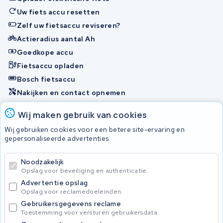
Uw fiets accu resetten
Zelf uw fietsaccu reviseren?
Actieradius aantal Ah
Goedkope accu
Fietsaccu opladen
Bosch fietsaccu
Nakijken en contact opnemen
Onherstelbaar
Wij maken gebruik van cookies
Wij gebruiken cookies voor een betere site-ervaring en
gepersonaliseerde advertenties.
© 2026 KWS Seuren
Algemene Voorwaarden
Noodzakelijk
Privacybeleid
Opslag voor beveiliging en authenticatie.
Advertentie opslag
Opslag voor reclamedoeleinden.
Gebruikersgegevens reclame
Toestemming voor versturen gebruikersdata.