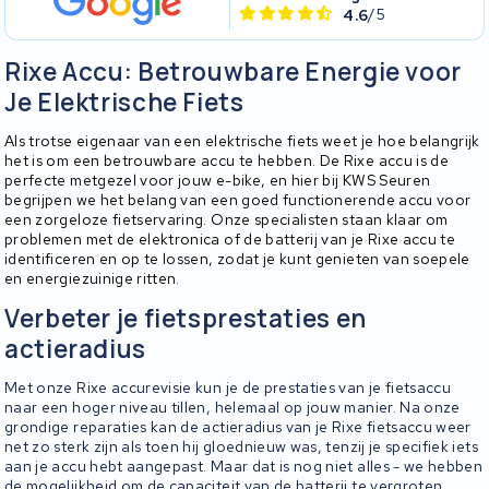
4.6
/5
Rixe Accu: Betrouwbare Energie voor
Je Elektrische Fiets
Als trotse eigenaar van een elektrische fiets weet je hoe belangrijk
het is om een betrouwbare accu te hebben. De Rixe accu is de
perfecte metgezel voor jouw e-bike, en hier bij KWS Seuren
begrijpen we het belang van een goed functionerende accu voor
een zorgeloze fietservaring. Onze specialisten staan klaar om
problemen met de elektronica of de batterij van je Rixe accu te
identificeren en op te lossen, zodat je kunt genieten van soepele
en energiezuinige ritten.
Verbeter je fietsprestaties en
actieradius
Met onze Rixe accurevisie kun je de prestaties van je fietsaccu
naar een hoger niveau tillen, helemaal op jouw manier. Na onze
grondige reparaties kan de actieradius van je Rixe fietsaccu weer
net zo sterk zijn als toen hij gloednieuw was, tenzij je specifiek iets
aan je accu hebt aangepast. Maar dat is nog niet alles - we hebben
de mogelijkheid om de capaciteit van de batterij te vergroten,