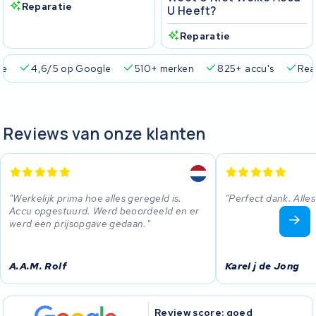
Reparatie
U Heeft?
Reparatie
ie
4,6/5 op Google
510+ merken
825+ accu's
Real
Reviews van onze klanten
Werkelijk prima hoe alles geregeld is.
Perfect dank. Alles
Accu opgestuurd. Werd beoordeeld en er
werd een prijsopgave gedaan.
A.A.M. Rolf
Karel j de Jong
Review score: goed