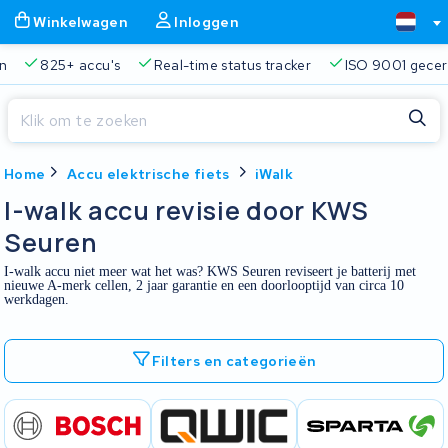
Winkelwagen
Inloggen
n
825+ accu's
Real-time status tracker
ISO 9001 gecert
Sluiten
Home
Accu elektrische fiets
iWalk
Winkelwagen
Sluiten
I-walk accu revisie door KWS
Begin te typen in de zoekbalk om te zoeken
Seuren
Je winkelwagen is leeg.
I-walk accu niet meer wat het was? KWS Seuren reviseert je batterij met
nieuwe A-merk cellen, 2 jaar garantie en een doorlooptijd van circa 10
Gratis verzending en ophaalservice
45.000+ accu's gere
werkdagen.
Filters en categorieën