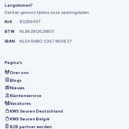
Langskomen?
Dat kan gewoon tijdens onze openingstijden.
KvK
83286497
BTW
NL862812628B01
IBAN
NL54 RABO 0367 8698 37
Pagina's
Over ons
Blogs
Nieuws
Klantenservice
Vacatures
KWS Seuren Deutschland
KWS Seuren België
B2B partner worden