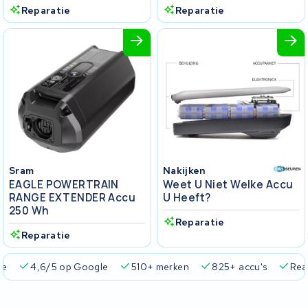
Reparatie
Reparatie
Sram
Nakijken
EAGLE POWERTRAIN
Weet U Niet Welke Accu
RANGE EXTENDER Accu
U Heeft?
250 Wh
Reparatie
Reparatie
ie
4,6/5 op Google
510+ merken
825+ accu's
Real