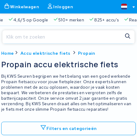
Winkelwagen
Inloggen
ie
4,6/5 op Google
510+ merken
825+ accu's
Real
Sluiten
Home
Accu elektrische fiets
Propain
Winkelwagen
Sluiten
Propain accu elektrische fiets
Begin te typen in de zoekbalk om te zoeken
Je winkelwagen is leeg.
Bij KWS Seuren begrijpen we het belang van een goed werkende
Propain fietsaccu voor jouw fietsplezier. Onze experts kunnen
problemen met de accu oplossen, waardoor je vaak kosten
Gratis verzending en ophaalservice
45.000+ accu's gere
bespaart. We verbeteren de prestaties en vergroten zelfs de
batterijcapaciteit. Onze service omvat 2 jaar garantie en gratis
verzending. Bij KWS Seuren draait alles om het optimaliseren van
je fiets met onze slimme Propain fietsaccu reparaties!
Filters en categorieën