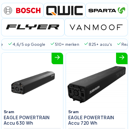
ie
4,6/5 op Google
510+ merken
825+ accu's
Real
Sram
Sram
EAGLE POWERTRAIN
EAGLE POWERTRAIN
Accu 630 Wh
Accu 720 Wh