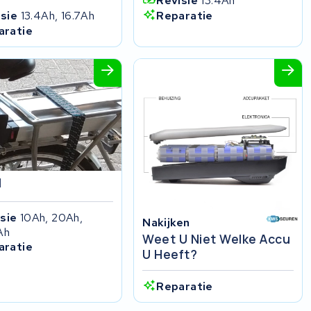
Revisie
13.4Ah
Reparatie
isie
13.4Ah, 16.7Ah
aratie
1
isie
10Ah, 20Ah,
Nakijken
Ah
Weet U Niet Welke Accu
aratie
U Heeft?
Reparatie