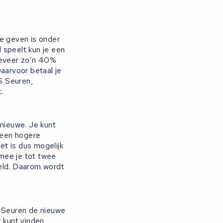
te geven is onder
l speelt kun je een
geveer zo’n 40%
aarvoor betaal je
S Seuren,
.
 nieuwe. Je kunt
t een hogere
et is dus mogelijk
rmee je tot twee
kkeld. Daarom wordt
.
S Seuren de nieuwe
t kunt vinden