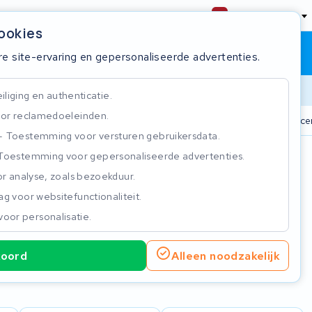
Nederland
cookies
Winkelwagen
Inloggen
re site-ervaring en gepersonaliseerde advertenties.
Doorlooptijd
liging en authenticatie.
or reclamedoeleinden.
n
825+ accu's
Real-time status tracker
ISO 9001 gecer
Toestemming voor versturen gebruikersdata.
Toestemming voor gepersonaliseerde advertenties.
n
r analyse, zoals bezoekduur.
g voor websitefunctionaliteit.
voor personalisatie.
koord
Alleen noodzakelijk