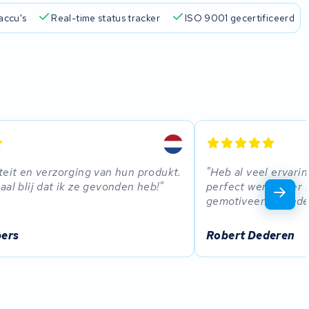
accu's
Real-time status tracker
ISO 9001 gecertificeerd
teit en verzorging van hun produkt.
Heb al veel ervari
aal blij dat ik ze gevonden heb!
perfect werk. Zeer 
gemotiveerde mede
pers
Robert Dederen