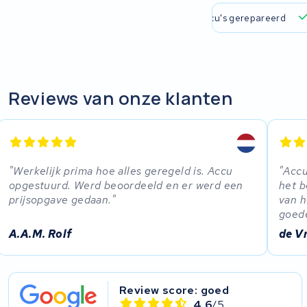
R.A.T. Holland
 verzending en ophaalservice
45.000+ accu's gerepareerd
EZee
TurnLife
Reviews van onze klanten
SociBike
Ghost
Werkelijk prima hoe alles geregeld is. Accu
Accu
Life&Mobility
opgestuurd. Werd beoordeeld en er werd een
het b
prijsopgave gedaan.
van h
Devron
goede
A.A.M. Rolf
de V
Derby cycle
Ultracell
Review score: goed
4.6
/5