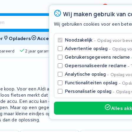
Beoordeling
4,6/5
Wij maken gebruik van 
Wij gebruiken cookies voor een bete
er
Opladers
Accessoires
Noodzakelijk
Opslag voor bevei
Advertentie opslag
Opslag vo
pareerd
2 jaar garantie
4,6/5 op Google
510+ merke
Gebruikersgegevens reclame
Gepersonaliseerde reclame
Sluite
Analytische opslag
Opslag voo
Functionaliteiten opslag
Opsla
 te koop. Voor een Aldi accu revisie
Personalisatie opslag
Opslag 
mloos fietsen merkt dat de actieradius
n de accu. Een accu kan enkele
lopen. Maar op een gegeven moment is
Alles ak
og maar kleine eindjes op kunt fietsen.
Begin te typen in de zoekbalk om te zoeken
s dan de oplossing.