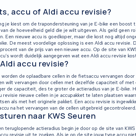
s, accu of Aldi accu revisie?
ng je kiest om de trapondersteuning van je E-bike een boost 
 van de hoeveelheid geld die je wilt uitgeven. Als geld geen ro
n. Een nieuwe accu is goedkoper, maar die kost nog altijd on
ike. De meest voordelige oplossing is een Aldi accu revisie. D
rocent van de prijs van een nieuwe accu. Op de site van KW
accu’s wordt duidelijk aangegeven wat een Aldi accu revisie kost
Aldi accu revisie?
ie worden de oplaadbare cellen in de fietsaccu vervangen door
llen wilt vervangen door cellen met dezelfde capaciteit of me
er de capaciteit, des te groter de actieradius van je E-bike. H
u revisie nieuwe cellen in je accupakket te laten plaatsen waa
etsen als met het originele pakket. Een accu revisie is ingewi
accu na het vervangen van de cellen uitgebreid gecontroleerd
psturen naar KWS Seuren
een teruglopende actieradius begin je door op de site van KW
 accu revisie uit te zoeken. Als je op de site jouw type accu nie