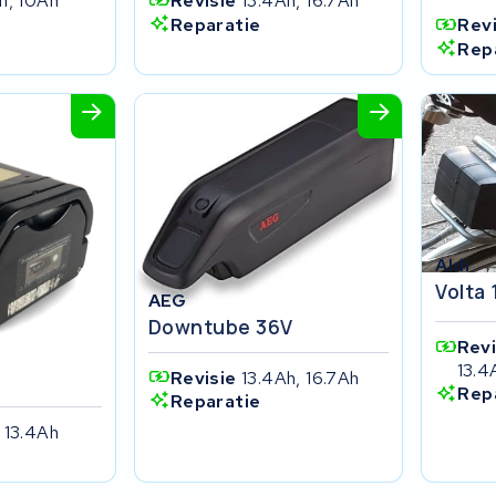
h, 10Ah
Revisie
13.4Ah, 16.7Ah
Reparatie
Rev
Rep
Aldi
Volta 
AEG
Downtube 36V
Rev
13.4
Revisie
13.4Ah, 16.7Ah
Rep
Reparatie
 13.4Ah