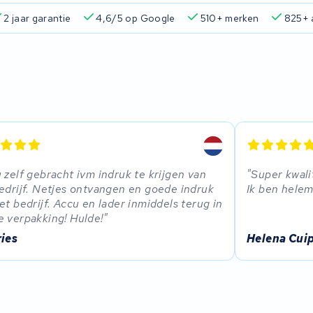
2 jaar garantie
4,6/5 op Google
510+ merken
825+ 
 zelf gebracht ivm indruk te krijgen van
Super kwali
edrijf. Netjes ontvangen en goede indruk
Ik ben helem
et bedrijf. Accu en lader inmiddels terug in
 verpakking! Hulde!
ries
Helena Cui