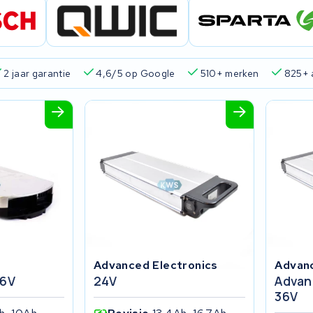
2 jaar garantie
4,6/5 op Google
510+ merken
825+ 
Advanced Electronics
Advanc
36V
24V
Advan
36V