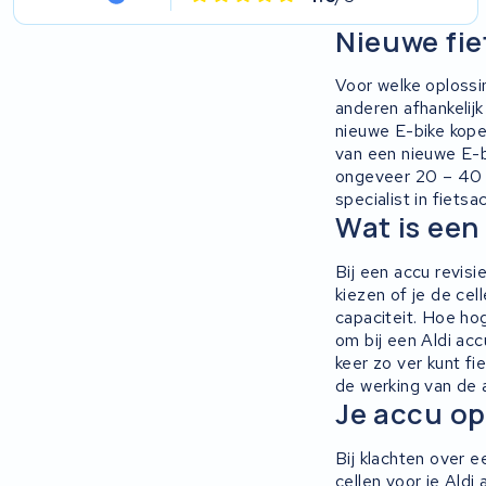
Keola
Nieuwe fiet
Ridley
Voor welke oplossi
anderen afhankelijk
Hercules
nieuwe E-bike kope
van een nieuwe E-b
FIT E-Bike System Integration
ongeveer 20 – 40 p
specialist in fiets
Wat is een 
World power
Bij een accu revis
36V
kiezen of je de ce
capaciteit. Hoe hog
Schwinn
om bij een Aldi acc
keer zo ver kunt fi
Tounis
de werking van de 
Je accu o
Sundvall
Bij klachten over 
cellen voor je Aldi