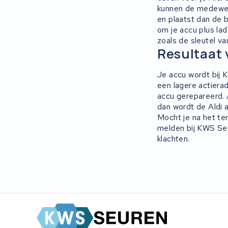
Rixe
kunnen de medewerk
en plaatst dan de b
Panasonic
om je accu plus la
zoals de sleutel va
Resultaat 
Maratron
Je accu wordt bij 
Popal
een lagere actiera
accu gerepareerd. 
VARTA AG
dan wordt de Aldi a
Mocht je na het ter
Van Moof
melden bij KWS Seu
klachten.
Technibike
Fylla
KUKA AG
Bianchi