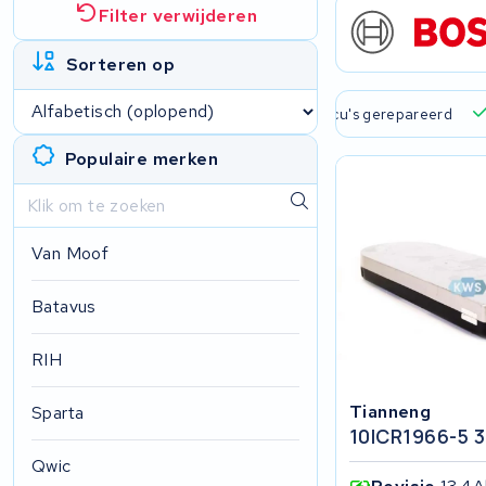
Filter verwijderen
Sorteren op
 verzending en ophaalservice
45.000+ accu's gerepareerd
Populaire merken
Van Moof
Batavus
RIH
Tianneng
Sparta
10ICR1966-5 
Qwic