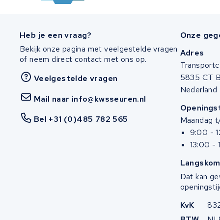
Stella
Heb je een vraag?
Onze geg
Winther
Bekijk onze pagina met veelgestelde vragen
Adres
of neem direct contact met ons op.
Transportc
Zuchetti
5835 CT 
Veelgestelde vragen
Nederland
E-kuma
Mail naar info@kwsseuren.nl
Openingst
Malaguti
Bel +31 (0)485 782 565
Maandag t/
9:00 - 
Puch
13:00 - 
Langskom
Alber
Dat kan ge
openingstij
Motocaddy
KvK
83
AEG
BTW
NL