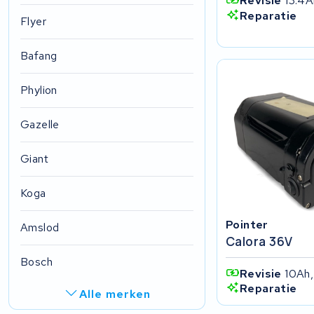
Revisie
13.4A
Reparatie
Flyer
Bafang
Phylion
Gazelle
Giant
Koga
Pointer
Amslod
Calora 36V
Bosch
Revisie
10Ah,
Reparatie
Alle merken