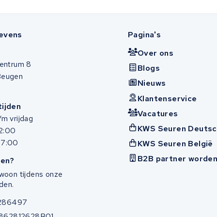
evens
Pagina's
Over ons
entrum 8
Blogs
Beugen
Nieuws
Klantenservice
ijden
Vacatures
m vrijdag
KWS Seuren Deutsc
12:00
17:00
KWS Seuren België
B2B partner worde
en?
woon tijdens onze
den.
286497
862812628B01