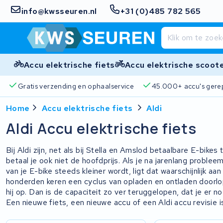
info@kwsseuren.nl
+31 (0)485 782 565
Accu elektrische fiets
Accu elektrische scoot
Gratis verzending en ophaalservice
45.000+ accu's gere
Home
Accu elektrische fiets
Aldi
Aldi Accu elektrische fiets
Bij Aldi zijn, net als bij Stella en Amslod betaalbare E-bikes
betaal je ook niet de hoofdprijs. Als je na jarenlang problee
van je E-bike steeds kleiner wordt, ligt dat waarschijnlijk aa
honderden keren een cyclus van opladen en ontladen door
hij op. Dan is de capaciteit zo ver teruggelopen, dat je er n
Een nieuwe fiets, een nieuwe accu of een Aldi accu revisie i