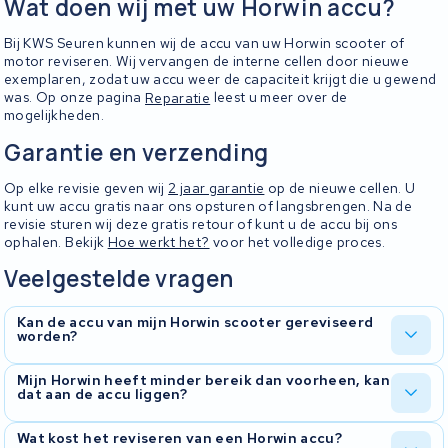
Wat doen wij met uw Horwin accu?
Bij KWS Seuren kunnen wij de accu van uw Horwin scooter of
motor reviseren. Wij vervangen de interne cellen door nieuwe
exemplaren, zodat uw accu weer de capaciteit krijgt die u gewend
was. Op onze pagina
Reparatie
leest u meer over de
mogelijkheden.
Garantie en verzending
Op elke revisie geven wij
2 jaar garantie
op de nieuwe cellen. U
kunt uw accu gratis naar ons opsturen of langsbrengen. Na de
revisie sturen wij deze gratis retour of kunt u de accu bij ons
ophalen. Bekijk
Hoe werkt het?
voor het volledige proces.
Veelgestelde vragen
Kan de accu van mijn Horwin scooter gereviseerd
worden?
In de meeste gevallen wel. Neem
contact
met ons op en stuur een
Mijn Horwin heeft minder bereik dan voorheen, kan
dat aan de accu liggen?
foto van uw accu mee. Wij beoordelen dan of revisie mogelijk is
voor uw Horwin model.
Ja, een afnemend bereik is vaak een teken dat de cellen in uw
Wat kost het reviseren van een Horwin accu?