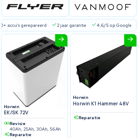
rantie
4,6/5 op Google
510+ merken
825+ accu's
Horwin
Hor­win K1 Ham­mer 48V
Horwin
EK/SK 72V
Reparatie
Revisie
40Ah, 25Ah, 30Ah, 56Ah
Reparatie