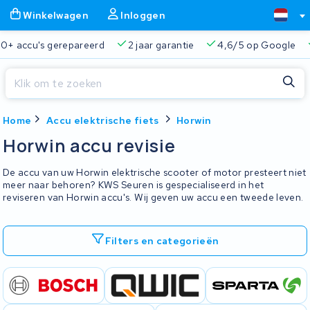
Winkelwagen
Inloggen
rantie
4,6/5 op Google
510+ merken
825+ accu's
Sluiten
Home
Accu elektrische fiets
Horwin
Winkelwagen
Sluiten
Horwin accu revisie
Begin te typen in de zoekbalk om te zoeken
Je winkelwagen is leeg.
De accu van uw Horwin elektrische scooter of motor presteert niet
meer naar behoren? KWS Seuren is gespecialiseerd in het
reviseren van Horwin accu's. Wij geven uw accu een tweede leven.
Gratis verzending en ophaalservice
45.000+ accu's gere
Filters en categorieën