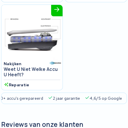
Nakijken
Weet U Niet Welke Accu
U Heeft?
Reparatie
rantie
4,6/5 op Google
510+ merken
825+ accu's
Reviews van onze klanten