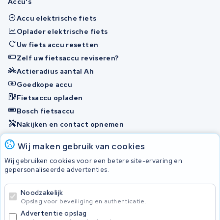
Accu's
Accu elektrische fiets
Oplader elektrische fiets
Uw fiets accu resetten
Zelf uw fietsaccu reviseren?
Actieradius aantal Ah
Goedkope accu
Fietsaccu opladen
Bosch fietsaccu
Nakijken en contact opnemen
Onherstelbaar
Wij maken gebruik van cookies
Wij gebruiken cookies voor een betere site-ervaring en
gepersonaliseerde advertenties.
© 2026 KWS Seuren
Algemene Voorwaarden
Noodzakelijk
Privacybeleid
Opslag voor beveiliging en authenticatie.
Advertentie opslag