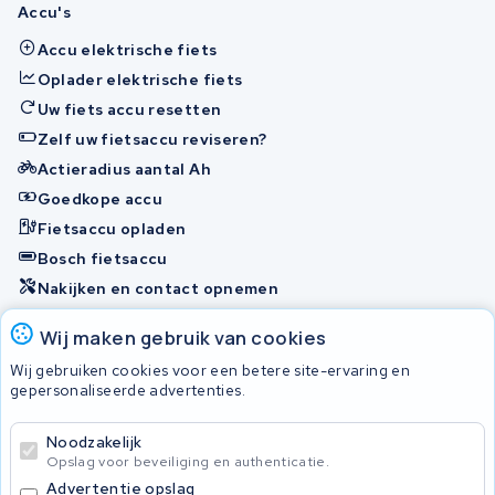
Accu's
Accu elektrische fiets
Oplader elektrische fiets
Uw fiets accu resetten
Zelf uw fietsaccu reviseren?
Actieradius aantal Ah
Goedkope accu
Fietsaccu opladen
Bosch fietsaccu
Nakijken en contact opnemen
Onherstelbaar
Wij maken gebruik van cookies
Wij gebruiken cookies voor een betere site-ervaring en
gepersonaliseerde advertenties.
© 2026 KWS Seuren
Algemene Voorwaarden
Noodzakelijk
Privacybeleid
Opslag voor beveiliging en authenticatie.
Advertentie opslag