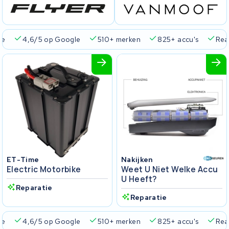
ie
4,6/5 op Google
510+ merken
825+ accu's
Real
ET-Time
Nakijken
Electric Motorbike
Weet U Niet Welke Accu
U Heeft?
Reparatie
Reparatie
ie
4,6/5 op Google
510+ merken
825+ accu's
Real