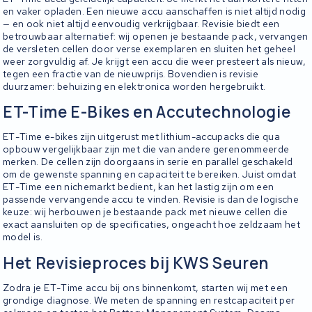
en vaker opladen. Een nieuwe accu aanschaffen is niet altijd nodig
— en ook niet altijd eenvoudig verkrijgbaar. Revisie biedt een
betrouwbaar alternatief: wij openen je bestaande pack, vervangen
de versleten cellen door verse exemplaren en sluiten het geheel
weer zorgvuldig af. Je krijgt een accu die weer presteert als nieuw,
tegen een fractie van de nieuwprijs. Bovendien is revisie
duurzamer: behuizing en elektronica worden hergebruikt.
ET-Time E-Bikes en Accutechnologie
ET-Time e-bikes zijn uitgerust met lithium-accupacks die qua
opbouw vergelijkbaar zijn met die van andere gerenommeerde
merken. De cellen zijn doorgaans in serie en parallel geschakeld
om de gewenste spanning en capaciteit te bereiken. Juist omdat
ET-Time een nichemarkt bedient, kan het lastig zijn om een
passende vervangende accu te vinden. Revisie is dan de logische
keuze: wij herbouwen je bestaande pack met nieuwe cellen die
exact aansluiten op de specificaties, ongeacht hoe zeldzaam het
model is.
Het Revisieproces bij KWS Seuren
Zodra je ET-Time accu bij ons binnenkomt, starten wij met een
grondige diagnose. We meten de spanning en restcapaciteit per