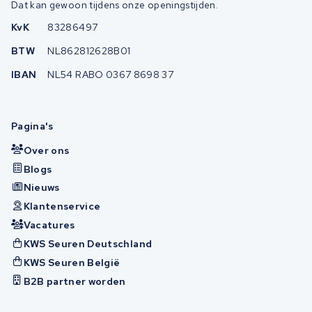
Dat kan gewoon tijdens onze openingstijden.
KvK
83286497
BTW
NL862812628B01
IBAN
NL54 RABO 0367 8698 37
Pagina's
Over ons
Blogs
Nieuws
Klantenservice
Vacatures
KWS Seuren Deutschland
KWS Seuren België
B2B partner worden