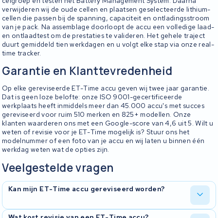
celgroep en testen het Battery Management System. Daarna
verwijderen wij de oude cellen en plaatsen geselecteerde lithium-
cellen die passen bij de spanning, capaciteit en ontladingsstroom
van je pack. Na assemblage doorloopt de accu een volledige laad-
en ontlaadtest om de prestaties te valideren. Het gehele traject
duurt gemiddeld tien werkdagen en u volgt elke stap via onze real-
time tracker.
Garantie en Klanttevredenheid
Op elke gereviseerde ET-Time accu geven wij twee jaar garantie.
Dat is geen loze belofte: onze ISO 9001-gecertificeerde
werkplaats heeft inmiddels meer dan 45.000 accu's met succes
gereviseerd voor ruim 510 merken en 825+ modellen. Onze
klanten waarderen ons met een Google-score van 4,6 uit 5. Wilt u
weten of revisie voor je ET-Time mogelijk is? Stuur ons het
modelnummer of een foto van je accu en wij laten u binnen één
werkdag weten wat de opties zijn.
Veelgestelde vragen
Kan mijn ET-Time accu gereviseerd worden?
In de meeste gevallen wel. Wij beoordelen elk accupack
Wat kost revisie van een ET-Time accu?