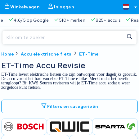
Winkelwagen
Inloggen
ie
4,6/5 op Google
510+ merken
825+ accu's
Real
Sluiten
Home
Accu elektrische fiets
ET-Time
Winkelwagen
Sluiten
ET-Time Accu Revisie
Begin te typen in de zoekbalk om te zoeken
ET-Time levert elektrische fietsen die zijn ontworpen voor dagelijks gebruik.
Je winkelwagen is leeg.
De accu vormt het hart van elke ET-Time e-bike. Merkt u dat het bereik
terugloopt? Bij KWS Seuren reviseren wij je ET-Time accu zodat u weer
zorgeloos kunt fietsen.
Gratis verzending en ophaalservice
45.000+ accu's gere
Filters en categorieën