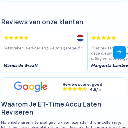
Reviews van onze klanten
Afspraken, vervoer enz. keurig geregeld !
Het reviseren van 
deze nieuw niet me
uitleg en alles volg
Marius de Graaff
Margarita Lambre
Review score: goed
4.6
/5
Waarom Je ET-Time Accu Laten
Reviseren
Na enkele jaren intensief gebruik verliezen de lithium-cellen in je
ET-Time accu geleidelijk capaciteit. Je merkt het aan kortere ritten