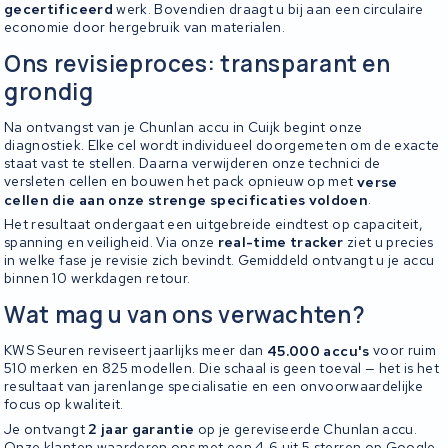
gecertificeerd
werk. Bovendien draagt u bij aan een circulaire
economie door hergebruik van materialen.
Ons revisieproces: transparant en
grondig
Na ontvangst van je Chunlan accu in Cuijk begint onze
diagnostiek. Elke cel wordt individueel doorgemeten om de exacte
staat vast te stellen. Daarna verwijderen onze technici de
versleten cellen en bouwen het pack opnieuw op met
verse
cellen die aan onze strenge specificaties voldoen
.
Het resultaat ondergaat een uitgebreide eindtest op capaciteit,
spanning en veiligheid. Via onze
real-time tracker
ziet u precies
in welke fase je revisie zich bevindt. Gemiddeld ontvangt u je accu
binnen 10 werkdagen retour.
Wat mag u van ons verwachten?
KWS Seuren reviseert jaarlijks meer dan
45.000 accu's
voor ruim
510 merken en 825 modellen. Die schaal is geen toeval — het is het
resultaat van jarenlange specialisatie en een onvoorwaardelijke
focus op kwaliteit.
Je ontvangt
2 jaar garantie
op je gereviseerde Chunlan accu.
Onze klanten waarderen ons met een 4,6 uit 5 sterren op Google.