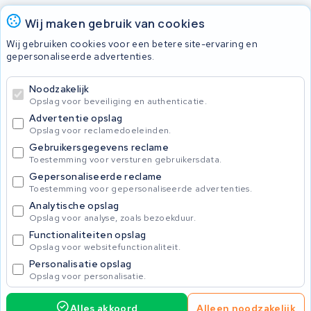
Onherstelbaar
Wij maken gebruik van cookies
Wij gebruiken cookies voor een betere site-ervaring en
gepersonaliseerde advertenties.
© 2026 KWS Seuren
Algemene Voorwaarden
Noodzakelijk
Privacybeleid
Opslag voor beveiliging en authenticatie.
Advertentie opslag
Opslag voor reclamedoeleinden.
Gebruikersgegevens reclame
Toestemming voor versturen gebruikersdata.
Gepersonaliseerde reclame
Toestemming voor gepersonaliseerde advertenties.
Analytische opslag
Opslag voor analyse, zoals bezoekduur.
Functionaliteiten opslag
Opslag voor websitefunctionaliteit.
Personalisatie opslag
Opslag voor personalisatie.
Alles akkoord
Alleen noodzakelijk