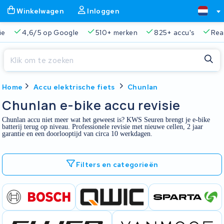
Winkelwagen
Inloggen
ie
4,6/5 op Google
510+ merken
825+ accu's
Real
Sluiten
Home
Accu elektrische fiets
Chunlan
Winkelwagen
Sluiten
Chunlan e-bike accu revisie
Begin te typen in de zoekbalk om te zoeken
Chunlan accu niet meer wat het geweest is? KWS Seuren brengt je e-bike
Je winkelwagen is leeg.
batterij terug op niveau. Professionele revisie met nieuwe cellen, 2 jaar
garantie en een doorlooptijd van circa 10 werkdagen.
Gratis verzending en ophaalservice
45.000+ accu's gere
Filters en categorieën