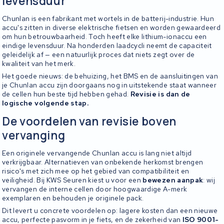
levensduur
Chunlan is een fabrikant met wortels in de batterij-industrie. Hun
accu's zitten in diverse elektrische fietsen en worden gewaardeerd
om hun betrouwbaarheid. Toch heeft elke lithium-ionaccu een
eindige levensduur. Na honderden laadcycli neemt de capaciteit
geleidelijk af — een natuurlijk proces dat niets zegt over de
kwaliteit van het merk.
Het goede nieuws: de behuizing, het BMS en de aansluitingen van
je Chunlan accu zijn doorgaans nog in uitstekende staat wanneer
de cellen hun beste tijd hebben gehad.
Revisie is dan de
logische volgende stap.
De voordelen van revisie boven
vervanging
Een originele vervangende Chunlan accu is lang niet altijd
verkrijgbaar. Alternatieven van onbekende herkomst brengen
risico's met zich mee op het gebied van compatibiliteit en
veiligheid. Bij KWS Seuren kiest u voor een
bewezen aanpak
: wij
vervangen de interne cellen door hoogwaardige A-merk
exemplaren en behouden je originele pack.
Dit levert u concrete voordelen op: lagere kosten dan een nieuwe
accu, perfecte pasvorm in je fiets, en de zekerheid van
ISO 9001-