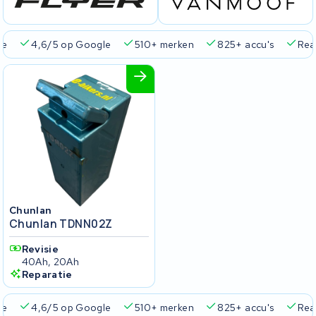
ie
4,6/5 op Google
510+ merken
825+ accu's
Real
Chunlan
Chunlan TDNN02Z
Revisie
40Ah, 20Ah
Reparatie
ie
4,6/5 op Google
510+ merken
825+ accu's
Real