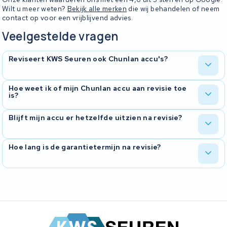
Wilt u meer weten?
Bekijk alle merken
die wij behandelen of neem
contact op voor een vrijblijvend advies.
Veelgestelde vragen
Reviseert KWS Seuren ook Chunlan accu's?
Ja, Chunlan behoort tot de meer dan 510 merken die wij reviseren.
Hoe weet ik of mijn Chunlan accu aan revisie toe
is?
Neem contact op met de specificaties van je accu voor een
gerichte beoordeling.
Typische signalen zijn: kortere actieradius, langere laadtijd, of de
Blijft mijn accu er hetzelfde uitzien na revisie?
accu die zich tijdens gebruik uitschakelt. Merkt u één of meer van
deze zaken? Dan is revisie waarschijnlijk de beste optie.
Ja. Wij hergebruiken de originele behuizing en connector van je
Hoe lang is de garantietermijn na revisie?
Chunlan accu. Alleen de interne cellen worden vervangen. Je accu
past dus gewoon terug in je fiets.
Je ontvangt 2 jaar volledige garantie op je gereviseerde accu. Dat
geldt voor alle merken die wij behandelen, dus ook voor Chunlan.