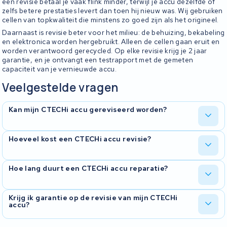
een revisie betaal je vaak flink minder, terwijl je accu dezelfde of
zelfs betere prestaties levert dan toen hij nieuw was. Wij gebruiken
cellen van topkwaliteit die minstens zo goed zijn als het origineel.
Daarnaast is revisie beter voor het milieu: de behuizing, bekabeling
en elektronica worden hergebruikt. Alleen de cellen gaan eruit en
worden verantwoord gerecycled. Op elke revisie krijg je 2 jaar
garantie, en je ontvangt een testrapport met de gemeten
capaciteit van je vernieuwde accu.
Veelgestelde vragen
Kan mijn CTECHi accu gereviseerd worden?
In de meeste gevallen wel. Wij reviseren accu's van meer dan 825
Hoeveel kost een CTECHi accu revisie?
verschillende modellen en 510 merken, waaronder CTECHi. Stuur
ons je accu op en wij beoordelen gratis of revisie mogelijk is. Zo
niet, dan sturen we hem kosteloos retour.
De prijs hangt af van het type accu en de benodigde cellen. Na
Hoe lang duurt een CTECHi accu reparatie?
ontvangst van je accu maken we een vrijblijvende offerte. Revisie
is doorgaans flink voordeliger dan een nieuwe accu kopen. Je
betaalt alleen als je akkoord gaat met de offerte.
De meeste reparaties en revisies zijn binnen 10 werkdagen klaar.
Krijg ik garantie op de revisie van mijn CTECHi
accu?
Bij drukte of bijzondere onderdelen kan het iets langer duren. We
houden je op de hoogte via onze online status tracker, zodat je
altijd weet waar je accu is in het proces.
Ja, op elke revisie geven we 2 jaar garantie. Na de revisie ontvang