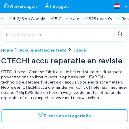
Winkelwagen
Inloggen
ie
4,6/5 op Google
510+ merken
825+ accu's
Real
Sluiten
Home
Accu elektrische fiets
Ctechi
Winkelwagen
Sluiten
CTECHi accu reparatie en revisie
Begin te typen in de zoekbalk om te zoeken
Je winkelwagen is leeg.
CTECHi is een Chinese fabrikant die bekend staat om draagbare
powerstations en lithium-accu's op basis van LiFePO4-
technologie. Het merk levert ook accu's voor elektrische fietsen.
Gratis verzending en ophaalservice
45.000+ accu's gere
Heb je een CTECHi accu die minder ver komt of helemaal niet meer
oplaadt? Bij KWS Seuren helpen we je verder met professionele
reparatie of een complete revisie met nieuwe cellen.
Filters en categorieën