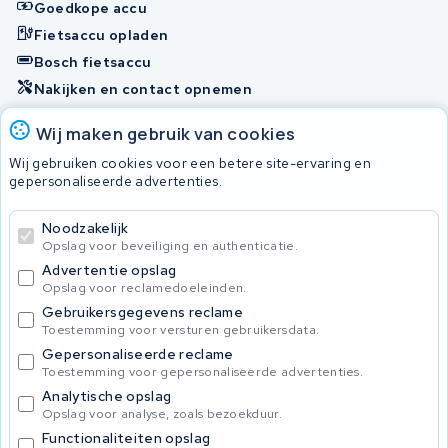
Goedkope accu
Fietsaccu opladen
Bosch fietsaccu
Nakijken en contact opnemen
Onherstelbaar
Wij maken gebruik van cookies
Wij gebruiken cookies voor een betere site-ervaring en
gepersonaliseerde advertenties.
© 2026 KWS Seuren
Algemene Voorwaarden
Noodzakelijk
Privacybeleid
Opslag voor beveiliging en authenticatie.
Advertentie opslag
Opslag voor reclamedoeleinden.
Gebruikersgegevens reclame
Toestemming voor versturen gebruikersdata.
Gepersonaliseerde reclame
Toestemming voor gepersonaliseerde advertenties.
Analytische opslag
Opslag voor analyse, zoals bezoekduur.
Functionaliteiten opslag