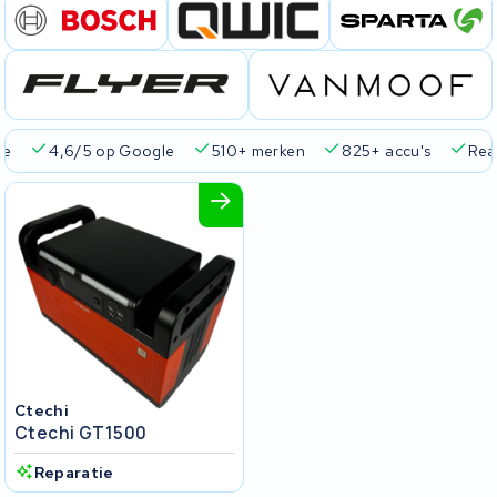
ie
4,6/5 op Google
510+ merken
825+ accu's
Real
Ctechi
Ctechi GT1500
Reparatie