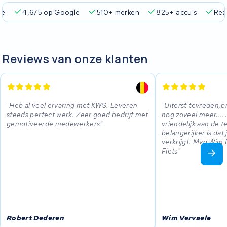
ie
4,6/5 op Google
510+ merken
825+ accu's
Real
Reviews van onze klanten
Heb al veel ervaring met KWS. Leveren
Uiterst tevreden,pr
steeds perfect werk. Zeer goed bedrijf met
nog zoveel meer......
gemotiveerde medewerkers
vriendelijk aan de 
belangerijker is dat 
verkrijgt. Mvg Wim 
Fiets
Robert Dederen
Wim Vervaele