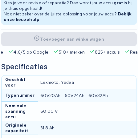
Kies je voor revisie of reparatie? Dan wordt jouw accu
gratis
bij
je thuis opgehaald!
Nog niet zeker over de juiste oplossing voor jouw accu?
Bekijk
onze keuzehulp
Toevoegen aan winkelwagen
ie
4,6/5 op Google
510+ merken
825+ accu's
Real
Specificaties
Geschikt
Lexmoto, Yadea
voor
Typenummer
60V20Ah - 60V24Ah - 60V32Ah
Nominale
spanning
60.00 V
accu
Originele
31.8 Ah
capaciteit