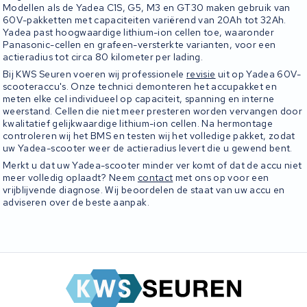
Modellen als de Yadea C1S, G5, M3 en GT30 maken gebruik van
60V-pakketten met capaciteiten variërend van 20Ah tot 32Ah.
Yadea past hoogwaardige lithium-ion cellen toe, waaronder
Panasonic-cellen en grafeen-versterkte varianten, voor een
actieradius tot circa 80 kilometer per lading.
Bij KWS Seuren voeren wij professionele
revisie
uit op Yadea 60V-
scooteraccu's. Onze technici demonteren het accupakket en
meten elke cel individueel op capaciteit, spanning en interne
weerstand. Cellen die niet meer presteren worden vervangen door
kwalitatief gelijkwaardige lithium-ion cellen. Na hermontage
controleren wij het BMS en testen wij het volledige pakket, zodat
uw Yadea-scooter weer de actieradius levert die u gewend bent.
Merkt u dat uw Yadea-scooter minder ver komt of dat de accu niet
meer volledig oplaadt? Neem
contact
met ons op voor een
vrijblijvende diagnose. Wij beoordelen de staat van uw accu en
adviseren over de beste aanpak.