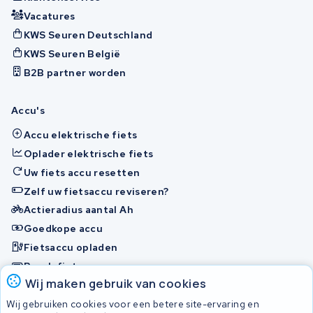
Vacatures
KWS Seuren Deutschland
KWS Seuren België
B2B partner worden
Accu's
Accu elektrische fiets
Oplader elektrische fiets
Uw fiets accu resetten
Zelf uw fietsaccu reviseren?
Actieradius aantal Ah
Goedkope accu
Fietsaccu opladen
Bosch fietsaccu
Wij maken gebruik van cookies
Nakijken en contact opnemen
Wij gebruiken cookies voor een betere site-ervaring en
Onherstelbaar