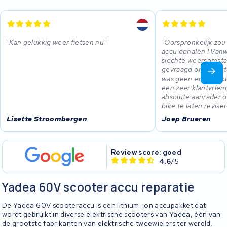
Kan gelukkig weer fietsen nu
Oorspronkelijk zou
accu ophalen ! Vanw
slechte weersomsta
gevraagd om deze to
was geen enkel pro
een zeer klantvriend
absolute aanrader 
bike te laten revise
Lisette Stroombergen
Joep Brueren
Review score: goed
4.6
/5
Yadea 60V scooter accu reparatie
De Yadea 60V scooteraccu is een lithium-ion accupakket dat
wordt gebruikt in diverse elektrische scooters van Yadea, één van
de grootste fabrikanten van elektrische tweewielers ter wereld.