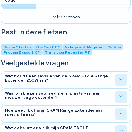
code
Meer tonen
Past in deze fietsen
Berria Stratos
GasGas ECC
Nukeproof Megawatt Carbon
Propain Ekano 2 CF
Transition Repeater PT
Veelgestelde vragen
Wat houdt een revisie van de SRAM Eagle Range
Extender 250Wh in?
Bij een revisie vervangen we de versleten cellen in je SRAM Eagle
Waarom kiezen voor revisie in plaats van een
nieuwe range extender?
Range Extender 250Wh door nieuwe, hoogwaardige cellen. De
originele behuizing en elektronica blijven intact. Zo krijg je weer
de volledige extra capaciteit terug.
Een revisie is vaak voordeliger dan een compleet nieuwe range
Hoe weet ik of mijn SRAM Range Extender aan
revisie toe is?
extender en bovendien duurzamer. Je bespaart grondstoffen
doordat de originele behuizing hergebruikt wordt. Bij KWS Seuren
hebben we al meer dan 45.000 accu's gereviseerd — met
garantie
Typische signalen zijn een sterk verminderde extra capaciteit of de
Wat gebeurt er als ik mijn SRAM EAGLE
op het resultaat.