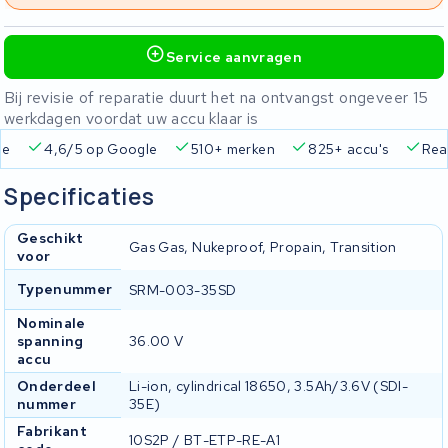
Service aanvragen
Bij revisie of reparatie duurt het na ontvangst ongeveer 15
werkdagen voordat uw accu klaar is
ie
4,6/5 op Google
510+ merken
825+ accu's
Real
Specificaties
Geschikt
Gas Gas, Nukeproof, Propain, Transition
voor
Typenummer
SRM-003-35SD
Nominale
spanning
36.00 V
accu
Onderdeel
Li-ion, cylindrical 18650, 3.5Ah/3.6V (SDI-
nummer
35E)
Fabrikant
10S2P / BT-ETP-RE-A1