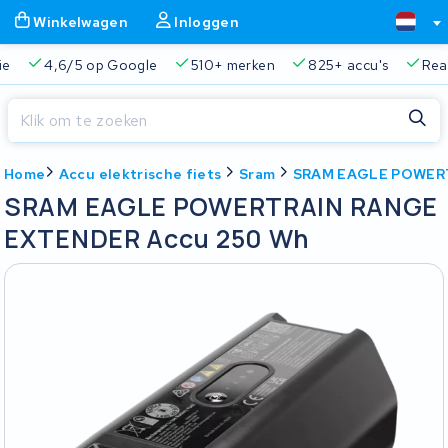
Winkelwagen
Inloggen
ie
4,6/5 op Google
510+ merken
825+ accu's
Real
Sluiten
Home
Accu elektrische fiets
Sram
SRAM EAGLE POWERT
Winkelwagen
Sluiten
SRAM EAGLE POWERTRAIN RANGE
Begin te typen in de zoekbalk om te zoeken
EXTENDER Accu 250 Wh
Je winkelwagen is leeg.
Gratis verzending en ophaalservice
45.000+ accu's gere