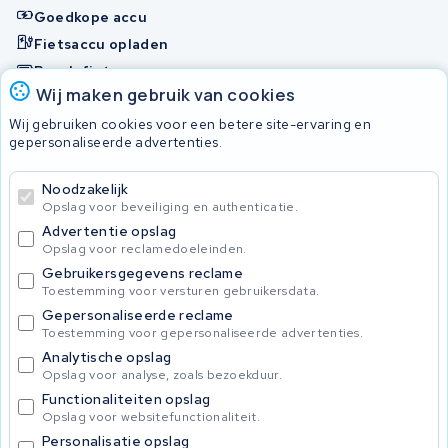
Goedkope accu
Fietsaccu opladen
Bosch fietsaccu
Wij maken gebruik van cookies
Nakijken en contact opnemen
Wij gebruiken cookies voor een betere site-ervaring en
Onherstelbaar
gepersonaliseerde advertenties.
Noodzakelijk
© 2026 KWS Seuren
Opslag voor beveiliging en authenticatie.
Algemene Voorwaarden
Advertentie opslag
Privacybeleid
Opslag voor reclamedoeleinden.
Gebruikersgegevens reclame
Toestemming voor versturen gebruikersdata.
Gepersonaliseerde reclame
Toestemming voor gepersonaliseerde advertenties.
Analytische opslag
Opslag voor analyse, zoals bezoekduur.
Functionaliteiten opslag
Opslag voor websitefunctionaliteit.
Personalisatie opslag