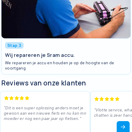
Stap 3
Wij repareren je Sram accu.
We repareren je accu en houden je op de hoogte van de
voortgang.
Reviews van onze klanten
Dit is een super oplossing anders moet je
Vlotte service, wh
gewoon aan een nieuwe fiets en nu kan mn
chatten is zeer hand
moeder er nog een paar jaar op fietsen.