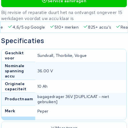
Service aanvragen
Bij revisie of reparatie duurt het na ontvangst ongeveer 15
werkdagen voordat uw accu klaar is
ie
4,6/5 op Google
510+ merken
825+ accu's
Real
Specificaties
Geschikt
Sundvall, Thorbike, Vogue
voor
Nominale
spanning
36.00 V
accu
Originele
10 Ah
capaciteit
bagagedrager 36V [DUPLICAAT - niet
Productnaam
gebruiken]
Merk
Peper
Meer tonen