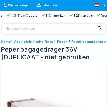
Winkelwagen
Inloggen
ie
4,6/5 op Google
510+ merken
825+ accu's
Real
Sluiten
Home
Accu elektrische fiets
Peper
Peper bagagedrager
Winkelwagen
Sluiten
Peper bagagedrager 36V
Begin te typen in de zoekbalk om te zoeken
[DUPLICAAT - niet gebruiken]
Je winkelwagen is leeg.
Gratis verzending en ophaalservice
45.000+ accu's gere