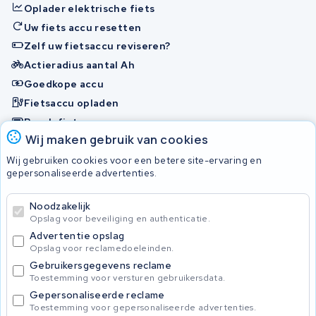
Oplader elektrische fiets
Uw fiets accu resetten
Zelf uw fietsaccu reviseren?
Actieradius aantal Ah
Goedkope accu
Fietsaccu opladen
Bosch fietsaccu
Wij maken gebruik van cookies
Nakijken en contact opnemen
Wij gebruiken cookies voor een betere site-ervaring en
Onherstelbaar
gepersonaliseerde advertenties.
Noodzakelijk
© 2026 KWS Seuren
Opslag voor beveiliging en authenticatie.
Algemene Voorwaarden
Advertentie opslag
Privacybeleid
Opslag voor reclamedoeleinden.
Gebruikersgegevens reclame
Toestemming voor versturen gebruikersdata.
Gepersonaliseerde reclame
Toestemming voor gepersonaliseerde advertenties.