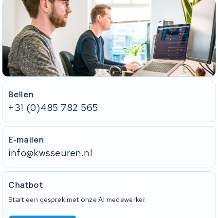
De accu zelf.
De bijbehorende lader.
Heeft uw accu een slot? Stuur de sleutel mee in een gesloten
envelop. Plak de sleutel niet op de accu vast.
Zonder lader en sleutel kunnen wij uw accu niet volledig testen.
Tip:
vraag de koerier om een afgiftebewijs zodra uw pakket wordt
opgehaald. Daar staat de track-en-trace code op en het is
meteen uw bewijs van verzending.
Bellen
+31 (0)485 782 565
E-mailen
info@kwsseuren.nl
Chatbot
Start een gesprek met onze AI medewerker.