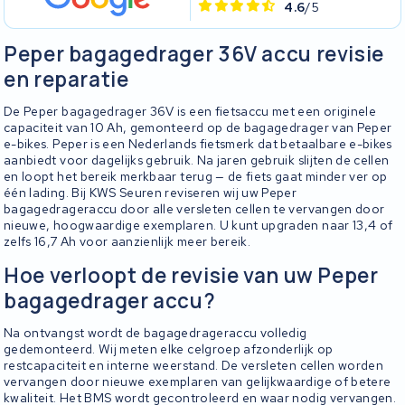
4.6
/5
Peper bagagedrager 36V accu revisie
en reparatie
De Peper bagagedrager 36V is een fietsaccu met een originele
capaciteit van 10 Ah, gemonteerd op de bagagedrager van Peper
e-bikes. Peper is een Nederlands fietsmerk dat betaalbare e-bikes
aanbiedt voor dagelijks gebruik. Na jaren gebruik slijten de cellen
en loopt het bereik merkbaar terug — de fiets gaat minder ver op
één lading. Bij KWS Seuren reviseren wij uw Peper
bagagedrageraccu door alle versleten cellen te vervangen door
nieuwe, hoogwaardige exemplaren. U kunt upgraden naar 13,4 of
zelfs 16,7 Ah voor aanzienlijk meer bereik.
Hoe verloopt de revisie van uw Peper
bagagedrager accu?
Na ontvangst wordt de bagagedrageraccu volledig
gedemonteerd. Wij meten elke celgroep afzonderlijk op
restcapaciteit en interne weerstand. De versleten cellen worden
vervangen door nieuwe exemplaren van gelijkwaardige of betere
kwaliteit. Het BMS wordt gecontroleerd en waar nodig vervangen.