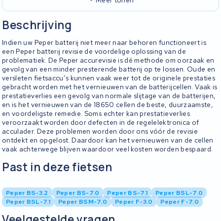
Beschrijving
Indien uw Peper batterij niet meer naar behoren functioneert is
een Peper batterij revisie de voordelige oplossing van de
problematiek. De Peper accurevisie is dé methode om oorzaak en
gevolg van een minder presterende batterij op te lossen. Oude en
versleten fietsaccu’s kunnen vaak weer tot de originele prestaties
gebracht worden met het vernieuwen van de batterijcellen. Vaak is
prestatieverlies een gevolg van normale slijtage van de batterijen,
en is het vernieuwen van de 18650 cellen de beste, duurzaamste,
en voordeligste remedie. Soms echter kan prestatieverlies
veroorzaakt worden door defecten in de regelelektronica of
acculader. Deze problemen worden door ons vóór de revisie
ontdekt en opgelost. Daardoor kan het vernieuwen van de cellen
vaak achterwege blijven waardoor veel kosten worden bespaard.
Past in deze fietsen
Peper BS-3.2
Peper BS-7.0
Peper BS-7.1
Peper BSL-7.0
Peper BSL-7.1
Peper BSM-7.0
Peper F-3.0
Peper F-7.0
Veelgestelde vragen