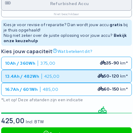
Refurbished Accu
Niet beschikbaar
Kies je voor revisie of reparatie? Dan wordt jouw accu
gratis
bij
je thuis opgehaald!
Nog niet zeker over de juiste oplossing voor jouw accu?
Bekijk
onze keuzehulp
Kies jouw capaciteit
Wat betekent dit?
35-90
km*
10Ah / 360Wh
375,00
50-120
km*
13.4Ah / 482Wh
425,00
60-150
km*
16.7Ah / 601Wh
485,00
*Let op! Deze afstanden zijn een indicatie
425,00
Incl. BTW