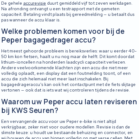
De gehele
accurevisie
duurt gemiddeld vijf tot zeven werkdagen.
Na afronding ontvangt u een testrapport met de gemeten
capaciteit. Betaling vindt plaats bij gereedmelding — u betaalt dus
pas wanneer de accu klaar is.
Welke problemen komen voor bij de
Peper bagagedrager accu?
Het meest gehoorde probleem is bereiksverlies: waar u eerder 40-
50 km kon fietsen, haalt u nu nog maar de helft. Dit komt doordat
lithium-ioncellen na honderden laadcycli capaciteit verliezen.
Andere veelvoorkomende klachten zijn een accu die niet meer
volledig oplaadt, een display dat een foutmelding toont, of een
accu die zich helemaal niet meer laat inschakelen. Bij
bagagedrageraccu's kan ook het contactpunt met de fiets slijtage
vertonen — ook dat is iets wat wij controleren tijdens de revisie.
Waarom uw Peper accu laten reviseren
bij KWS Seuren?
Een vervangende accu voor uw Peper e-bike is niet altijd
verkrijgbaar, zeker niet voor oudere modellen. Revisie is dan de
slimste keuze: u houdt uw bestaande behuizing en connector, en
wij bouwen de accu van binnen volledig op met verse cellen. Met