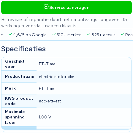
Service aanvragen
Bij revisie of reparatie duurt het na ontvangst ongeveer 15
werkdagen voordat uw accu klaar is
ie
4,6/5 op Google
510+ merken
825+ accu's
Real
Specificaties
Geschikt
ET-Time
voor
Productnaam
electric motorbike
Merk
ET-Time
KWS product
acc-ett-ett
code
Maximale
spanning
1.00 V
lader