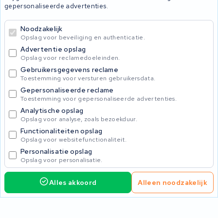
gepersonaliseerde advertenties.
Noodzakelijk
© 2026 KWS Seuren
Opslag voor beveiliging en authenticatie.
Algemene Voorwaarden
Advertentie opslag
Privacybeleid
Opslag voor reclamedoeleinden.
Gebruikersgegevens reclame
Toestemming voor versturen gebruikersdata.
Gepersonaliseerde reclame
Toestemming voor gepersonaliseerde advertenties.
Analytische opslag
Opslag voor analyse, zoals bezoekduur.
Functionaliteiten opslag
Opslag voor websitefunctionaliteit.
Personalisatie opslag
Opslag voor personalisatie.
Alles akkoord
Alleen noodzakelijk
Service aanvragen
Kies reparatie
Home
Accu's
Opladers
Accessoires