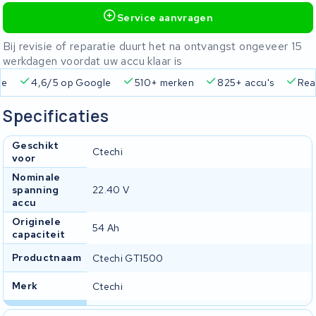
Service aanvragen
Bij revisie of reparatie duurt het na ontvangst ongeveer 15
werkdagen voordat uw accu klaar is
ie
4,6/5 op Google
510+ merken
825+ accu's
Real
Specificaties
Geschikt
Ctechi
voor
Nominale
spanning
22.40 V
accu
Originele
54 Ah
capaciteit
Productnaam
Ctechi GT1500
Merk
Ctechi