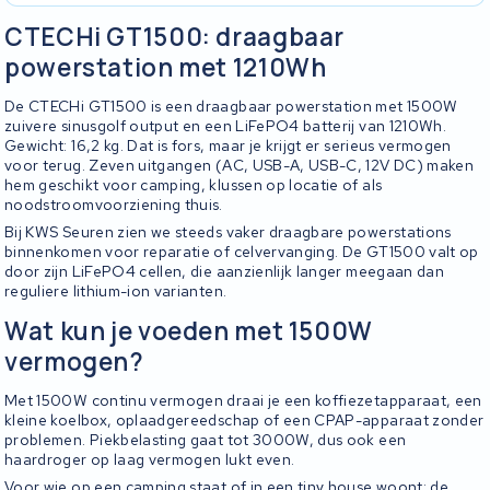
CTECHi GT1500: draagbaar
powerstation met 1210Wh
De CTECHi GT1500 is een draagbaar powerstation met 1500W
zuivere sinusgolf output en een LiFePO4 batterij van 1210Wh.
Gewicht: 16,2 kg. Dat is fors, maar je krijgt er serieus vermogen
voor terug. Zeven uitgangen (AC, USB-A, USB-C, 12V DC) maken
hem geschikt voor camping, klussen op locatie of als
noodstroomvoorziening thuis.
Bij KWS Seuren zien we steeds vaker draagbare powerstations
binnenkomen voor reparatie of celvervanging. De GT1500 valt op
door zijn LiFePO4 cellen, die aanzienlijk langer meegaan dan
reguliere lithium-ion varianten.
Wat kun je voeden met 1500W
vermogen?
Met 1500W continu vermogen draai je een koffiezetapparaat, een
kleine koelbox, oplaadgereedschap of een CPAP-apparaat zonder
problemen. Piekbelasting gaat tot 3000W, dus ook een
haardroger op laag vermogen lukt even.
Voor wie op een camping staat of in een tiny house woont: de