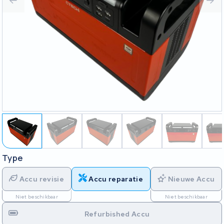
Type
Accu revisie
Accu reparatie
Nieuwe Accu
Niet beschikbaar
Niet beschikbaar
Refurbished Accu