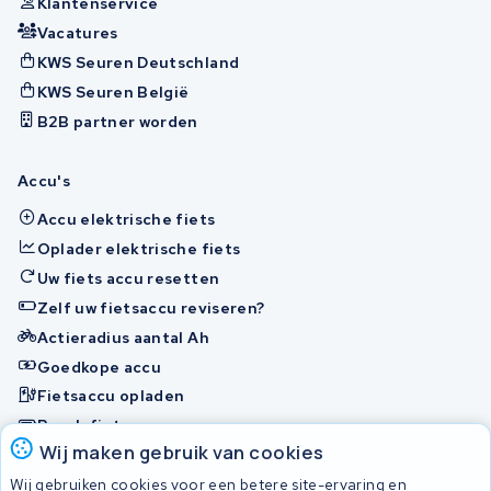
Klantenservice
Vacatures
KWS Seuren Deutschland
KWS Seuren België
B2B partner worden
Accu's
Accu elektrische fiets
Oplader elektrische fiets
Uw fiets accu resetten
Zelf uw fietsaccu reviseren?
Actieradius aantal Ah
Goedkope accu
Fietsaccu opladen
Bosch fietsaccu
Wij maken gebruik van cookies
Nakijken en contact opnemen
Wij gebruiken cookies voor een betere site-ervaring en
Onherstelbaar