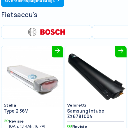
Overzichtspagina Blogs
Fietsaccu's
Stella
Veloretti
Type 2 36V
Samsung Intube
Zz6781004
Revisie
10Ah, 13.4Ah, 16.7Ah
Revisie