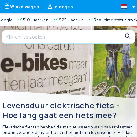
Winkelwagen
Inloggen
Google
510+ merken
825+ accu's
Real-time status trac
Sluiten
Winkelwagen
Sluiten
Begin te typen in de zoekbalk om te zoeken
Je winkelwagen is leeg.
Gratis verzending en ophaalservice
45.000+ accu's gere
Levensduur elektrische fiets -
Hoe lang gaat een fiets mee?
Elektrische fietsen hebben de manier waarop we ons verplaatsen
enorm veranderd, maar hoe zit het met hun levensduur? E-bikes