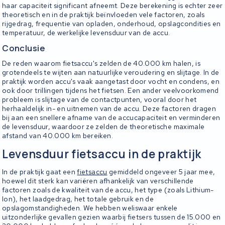
haar capaciteit significant afneemt. Deze berekening is echter zeer
theoretisch en in de praktijk beïnvloeden vele factoren, zoals
rijgedrag, frequentie van opladen, onderhoud, opslagcondities en
temperatuur, de werkelijke levensduur van de accu.
Conclusie
De reden waarom fietsaccu's zelden de 40.000 km halen, is
grotendeels te wijten aan natuurlijke veroudering en slijtage. In de
praktijk worden accu's vaak aangetast door vocht en condens, en
ook door trillingen tijdens het fietsen. Een ander veelvoorkomend
probleem is slijtage van de contactpunten, vooral door het
herhaaldelijk in- en uitnemen van de accu. Deze factoren dragen
bij aan een snellere afname van de accucapaciteit en verminderen
de levensduur, waardoor ze zelden de theoretische maximale
afstand van 40.000 km bereiken.
Levensduur fietsaccu in de praktijk
In de praktijk gaat een
fietsaccu
gemiddeld ongeveer 5 jaar mee,
hoewel dit sterk kan variëren afhankelijk van verschillende
factoren zoals de kwaliteit van de accu, het type (zoals Lithium-
Ion), het laadgedrag, het totale gebruik en de
opslagomstandigheden. We hebben weliswaar enkele
uitzonderlijke gevallen gezien waarbij fietsers tussen de 15.000 en