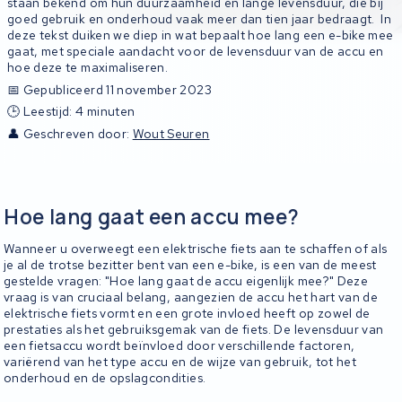
staan bekend om hun duurzaamheid en lange levensduur, die bij
goed gebruik en onderhoud vaak meer dan tien jaar bedraagt. In
deze tekst duiken we diep in wat bepaalt hoe lang een e-bike mee
gaat, met speciale aandacht voor de levensduur van de accu en
hoe deze te maximaliseren.
📅 Gepubliceerd 11 november 2023
🕒 Leestijd: 4 minuten
👤 Geschreven door:
Wout Seuren
Hoe lang gaat een accu mee?
Wanneer u overweegt een elektrische fiets aan te schaffen of als
je al de trotse bezitter bent van een e-bike, is een van de meest
gestelde vragen: "Hoe lang gaat de accu eigenlijk mee?" Deze
vraag is van cruciaal belang, aangezien de accu het hart van de
elektrische fiets vormt en een grote invloed heeft op zowel de
prestaties als het gebruiksgemak van de fiets. De levensduur van
een fietsaccu wordt beïnvloed door verschillende factoren,
variërend van het type accu en de wijze van gebruik, tot het
onderhoud en de opslagcondities.