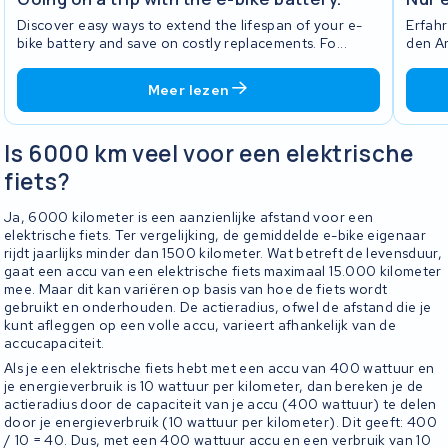
Discover easy ways to extend the lifespan of your e-
Erfahr
bike battery and save on costly replacements. Fo...
den Ar
Meer lezen
Is 6000 km veel voor een elektrische
fiets?
Ja, 6000 kilometer is een aanzienlijke afstand voor een
elektrische fiets. Ter vergelijking, de gemiddelde e-bike eigenaar
rijdt jaarlijks minder dan 1500 kilometer. Wat betreft de levensduur,
gaat een accu van een elektrische fiets maximaal 15.000 kilometer
mee. Maar dit kan variëren op basis van hoe de fiets wordt
gebruikt en onderhouden. De actieradius, ofwel de afstand die je
kunt afleggen op een volle accu, varieert afhankelijk van de
accucapaciteit.
Als je een elektrische fiets hebt met een accu van 400 wattuur en
je energieverbruik is 10 wattuur per kilometer, dan bereken je de
actieradius door de capaciteit van je accu (400 wattuur) te delen
door je energieverbruik (10 wattuur per kilometer). Dit geeft: 400
/ 10 = 40. Dus, met een 400 wattuur accu en een verbruik van 10