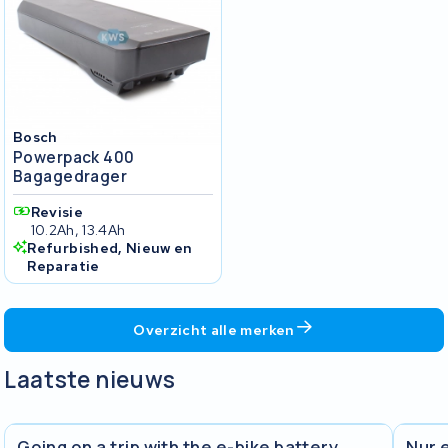
Bosch
Powerpack 400
Bagagedrager
Revisie
10.2Ah, 13.4Ah
Refurbished, Nieuw en
Reparatie
Overzicht alle merken
Laatste nieuws
Going on a trip with the e-bike battery.
Nur 