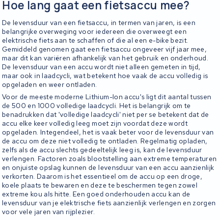
Hoe lang gaat een fietsaccu mee?
De levensduur van een fietsaccu, in termen van jaren, is een
belangrijke overweging voor iedereen die overweegt een
elektrische fiets aan te schaffen of die al een e-bike bezit.
Gemiddeld genomen gaat een fietsaccu ongeveer vijf jaar mee,
maar dit kan variëren afhankelijk van het gebruik en onderhoud.
De levensduur van een accu wordt niet alleen gemeten in tijd,
maar ook in laadcycli, wat betekent hoe vaak de accu volledig is
opgeladen en weer ontladen.
Voor de meeste moderne Lithium-Ion accu's ligt dit aantal tussen
de 500 en 1000 volledige laadcycli. Het is belangrijk om te
benadrukken dat 'volledige laadcycli' niet per se betekent dat de
accu elke keer volledig leeg moet zijn voordat deze wordt
opgeladen. Integendeel, het is vaak beter voor de levensduur van
de accu om deze niet volledig te ontladen. Regelmatig opladen,
zelfs als de accu slechts gedeeltelijk leeg is, kan de levensduur
verlengen. Factoren zoals blootstelling aan extreme temperaturen
en onjuiste opslag kunnen de levensduur van een accu aanzienlijk
verkorten. Daarom is het essentieel om de accu op een droge,
koele plaats te bewaren en deze te beschermen tegen zowel
extreme kou als hitte. Een goed onderhouden accu kan de
levensduur van je elektrische fiets aanzienlijk verlengen en zorgen
voor vele jaren van rijplezier.