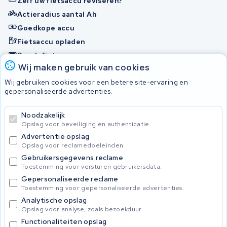
Zelf uw fietsaccu reviseren?
Actieradius aantal Ah
Goedkope accu
Fietsaccu opladen
Bosch fietsaccu
Wij maken gebruik van cookies
Nakijken en contact opnemen
Wij gebruiken cookies voor een betere site-ervaring en
Onherstelbaar
gepersonaliseerde advertenties.
Noodzakelijk
© 2026 KWS Seuren
Opslag voor beveiliging en authenticatie.
Algemene Voorwaarden
Advertentie opslag
Privacybeleid
Opslag voor reclamedoeleinden.
Gebruikersgegevens reclame
Toestemming voor versturen gebruikersdata.
Gepersonaliseerde reclame
Toestemming voor gepersonaliseerde advertenties.
Analytische opslag
Opslag voor analyse, zoals bezoekduur.
Functionaliteiten opslag