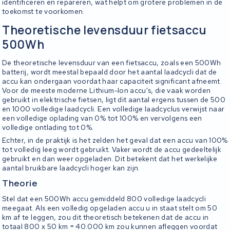
identificeren en repareren, wat helpt om grotere problemen in de
toekomst te voorkomen.
Theoretische levensduur fietsaccu
500Wh
De theoretische levensduur van een fietsaccu, zoals een 500Wh
batterij, wordt meestal bepaald door het aantal laadcycli dat de
accu kan ondergaan voordat haar capaciteit significant afneemt.
Voor de meeste moderne Lithium-Ion accu's, die vaak worden
gebruikt in elektrische fietsen, ligt dit aantal ergens tussen de 500
en 1000 volledige laadcycli. Een volledige laadcyclus verwijst naar
een volledige oplading van 0% tot 100% en vervolgens een
volledige ontlading tot 0%.
Echter, in de praktijk is het zelden het geval dat een accu van 100%
tot volledig leeg wordt gebruikt. Vaker wordt de accu gedeeltelijk
gebruikt en dan weer opgeladen. Dit betekent dat het werkelijke
aantal bruikbare laadcycli hoger kan zijn.
Theorie
Stel dat een 500Wh accu gemiddeld 800 volledige laadcycli
meegaat. Als een volledig opgeladen accu u in staat stelt om 50
km af te leggen, zou dit theoretisch betekenen dat de accu in
totaal 800 x 50 km = 40.000 km zou kunnen afleggen voordat