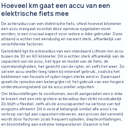
Hoeveel km gaat een accu van een
elektrische fiets mee
De actieradius van een elektrische fiets, ofwel hoeveel kilometer
een accu meegaat voordat deze opnieuw opgeladen moet
worden, is een cruciaal aspect voor iedere e-bike gebruiker. Deze
afstand is echter niet eenduidig en varieert sterk, afhankelijk van
verschillende factoren.
Gemiddeld ligt de actieradius van een standaard Lithium-Ion accu
tussen de 30 en 60 kilometer. Dit is echter sterk afhankelijk van de
capaciteit van de accu, het type en model van de fiets, de
rijomstandigheden, het gewicht van de rijder, en zelfs het weer. Zo
zal een accu sneller leeg raken bij intensief gebruik, zoals bij het
beklimmen van heuvels of rijden tegen sterke wind in. Daarnaast
speelt de rijmodus een belangrijke rol; het gebruik van een hogere
ondersteuningsstand zal de accu sneller uitputten.
Om teleurstellingen te voorkomen, wordt aangeraden een e-bike
te kiezen met een iets grotere actieradius dan strikt noodzakelijk.
Zo blijft u flexibel, zelfs als de accucapaciteit na verloop van tijd
enigszins afneemt. Dit is vooral belangrijk omdat alle accu's na
verloop van tijd aan capaciteit inleveren, een proces dat versneld
wordt door factoren zoals frequent opladen, diepteontladingen,
en blootstelling aan extreme temperaturen. Daarom is het