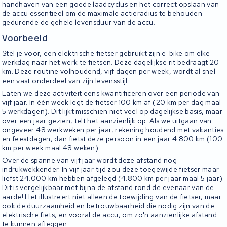
handhaven van een goede laadcyclus en het correct opslaan van
de accu essentieel om de maximale actieradius te behouden
gedurende de gehele levensduur van de accu.
Voorbeeld
Stel je voor, een elektrische fietser gebruikt zijn e-bike om elke
werkdag naar het werk te fietsen. Deze dagelijkse rit bedraagt 20
km. Deze routine volhoudend, vijf dagen per week, wordt al snel
een vast onderdeel van zijn levensstijl.
Laten we deze activiteit eens kwantificeren over een periode van
vijf jaar. In één week legt de fietser 100 km af (20 km per dag maal
5 werkdagen). Dit lijkt misschien niet veel op dagelijkse basis, maar
over een jaar gezien, telt het aanzienlijk op. Als we uitgaan van
ongeveer 48 werkweken per jaar, rekening houdend met vakanties
en feestdagen, dan fietst deze persoon in een jaar 4.800 km (100
km per week maal 48 weken).
Over de spanne van vijf jaar wordt deze afstand nog
indrukwekkender. In vijf jaar tijd zou deze toegewijde fietser maar
liefst 24.000 km hebben afgelegd (4.800 km per jaar maal 5 jaar).
Dit is vergelijkbaar met bijna de afstand rond de evenaar van de
aarde! Het illustreert niet alleen de toewijding van de fietser, maar
ook de duurzaamheid en betrouwbaarheid die nodig zijn van de
elektrische fiets, en vooral de accu, om zo'n aanzienlijke afstand
te kunnen afleggen.