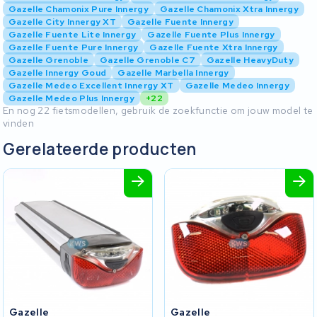
Gazelle Chamonix Pure Innergy
Gazelle Chamonix Xtra Innergy
Gazelle City Innergy XT
Gazelle Fuente Innergy
Gazelle Fuente Lite Innergy
Gazelle Fuente Plus Innergy
Gazelle Fuente Pure Innergy
Gazelle Fuente Xtra Innergy
Gazelle Grenoble
Gazelle Grenoble C7
Gazelle HeavyDuty
Gazelle Innergy Goud
Gazelle Marbella Innergy
Gazelle Medeo Excellent Innergy XT
Gazelle Medeo Innergy
Gazelle Medeo Plus Innergy
+22
En nog 22 fietsmodellen, gebruik de zoekfunctie om jouw model te
vinden
Gerelateerde producten
Gazelle
Gazelle