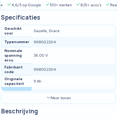
Google
510+ merken
825+ accu's
Real-time status trac
Specificaties
Geschikt
Gazelle, Grace
voor
Typenummer
998002304
Nominale
spanning
36.00 V
accu
Fabrikant
998002304
code
Originele
11 Ah
capaciteit
Meer tonen
Beschrijving