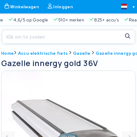
Winkelwagen
Inloggen
Google
510+ merken
825+ accu's
Real-time status trac
Sluiten
Home
Accu elektrische fiets
Gazelle
Gazelle innergy g
Winkelwagen
Sluiten
Gazelle innergy gold 36V
Begin te typen in de zoekbalk om te zoeken
Je winkelwagen is leeg.
Gratis verzending en ophaalservice
45.000+ accu's gere