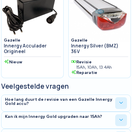
Gazelle
Gazelle
Innergy Acculader
Innergy Silver (BMZ)
Origineel
36V
Nieuw
Revisie
15Ah, 10Ah, 13.4Ah
Reparatie
Veelgestelde vragen
Hoe lang duurt de revisie van een Gazelle Innergy
Gold accu?
De revisie duurt gemiddeld vijf tot tien werkdagen. Na ontvangst
Kan ik mijn Innergy Gold upgraden naar 15Ah?
stellen wij een diagnose op en informeren wij u over de
doorlooptijd en kosten voordat wij met het werk beginnen.