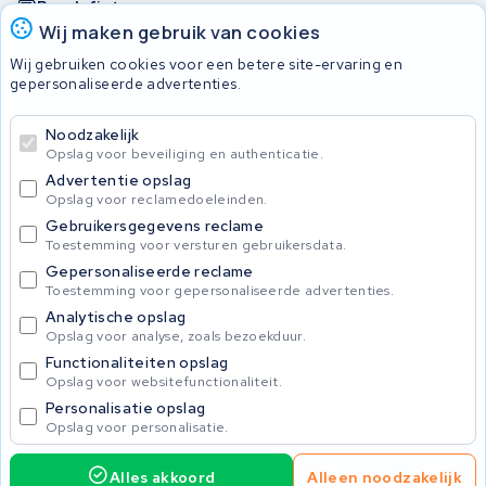
Bosch fietsaccu
Wij maken gebruik van cookies
Nakijken en contact opnemen
Wij gebruiken cookies voor een betere site-ervaring en
Onherstelbaar
gepersonaliseerde advertenties.
Noodzakelijk
© 2026 KWS Seuren
Opslag voor beveiliging en authenticatie.
Algemene Voorwaarden
Advertentie opslag
Privacybeleid
Opslag voor reclamedoeleinden.
Gebruikersgegevens reclame
Toestemming voor versturen gebruikersdata.
Gepersonaliseerde reclame
Toestemming voor gepersonaliseerde advertenties.
Analytische opslag
Opslag voor analyse, zoals bezoekduur.
Functionaliteiten opslag
Opslag voor websitefunctionaliteit.
Personalisatie opslag
Opslag voor personalisatie.
Alles akkoord
Alleen noodzakelijk