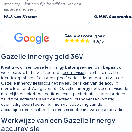
weer top. Wat een fijn bedrijf en wat een
aardige mensen !
W.J. van Kersen
G.H.M. Scharenbo
Review score: goed
4.6
/5
Gazelle innergy gold 36V
Kiest u voor een
Gazelle Innergy batterij revisie,
dan bepaalt u
welke capaciteit u wil. Nadat de
accurevisie
is volbracht zal bij
identiek gebleven fiets accuspecificaties, de actieradius van de
Gazelle Innergy fietsaccu het niveau bereiken van de accu in
nieuwtoestand. Aangezien de Gazelle Innergy fiets accurevisie de
mogelijkheid biedt om de fietsaccucapaciteit uit te laten breiden,
zal dit de actieradius van de fietsaccu dienovereenkomstig
evenredig doen toenemen. Een verdubbeling van de
accucapaciteit resulteert in een verdubbeling van de actieradius.
Werkwijze van een Gazelle Innergy
accurevisie