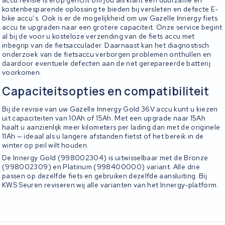
accu revisie is erop gericht om jou als klant een duurzame en
kostenbesparende oplossing te bieden bij versleten en defecte E-
bike accu’s. Ook is er de mogelijkheid om uw Gazelle Innergy fiets
accu te upgraden naar een grotere capaciteit. Onze service begint
al bij de voor u kosteloze verzending van de fiets accu met
inbegrip van de fietsacculader. Daarnaast kan het diagnostisch
onderzoek van de fietsaccu verborgen problemen onthullen en
daardoor eventuele defecten aan de net gerepareerde batterij
voorkomen.
Capaciteitsopties en compatibiliteit
Bij de revisie van uw Gazelle Innergy Gold 36V accu kunt u kiezen
uit capaciteiten van 10Ah of 15Ah. Met een upgrade naar 15Ah
haalt u aanzienlijk meer kilometers per lading dan met de originele
11Ah — ideaal als u langere afstanden fietst of het bereik in de
winter op peil wilt houden.
De Innergy Gold (998002304) is uitwisselbaar met de Bronze
(998002309) en Platinum (998400000) variant. Alle drie
passen op dezelfde fiets en gebruiken dezelfde aansluiting. Bij
KWS Seuren reviseren wij alle varianten van het Innergy-platform.