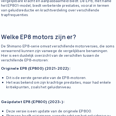
vergelijkbare kracht en aanpasbaarheid biedt. De EP8, met name
het EP801-model, biedt verbeterde prestaties, vooral in termen
van geluidsreductie en krachtverdeling over verschillende
trapfrequenties.
Welke EP8 motors zijn er?
De Shimano EP8-serie omvat verschillende motorversies, die soms
verwarrend kunnen zijn vanwege de vergelijkbare benamingen.
Hier is een duidelijk overzicht van de verschillen tussen de
verschillende EP8-motoren:
:
Originele EP8 (EP800) (2021-2022)
Dit is de eerste generatie van de EP8-motoren.
Het was bekend om zijn krachtige prestaties, maar had enkele
kritiekpunten, zoals het geluidsniveau.
:
Geüpdatet EP8 (EP800) (2023-)
Deze versie is een update van de originele EP800.
Shimano heeft wijzigingen aangebracht om het geluidsniveau