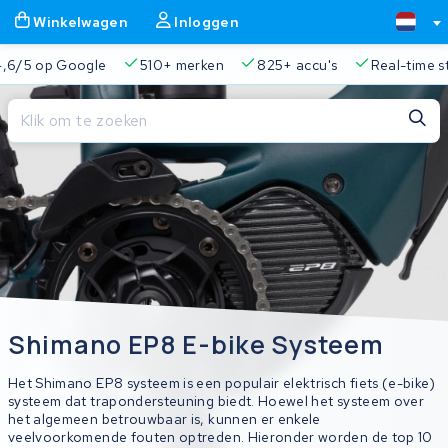
Winkelwagen
Inloggen
Google
510+ merken
825+ accu's
Real-time status trac
Sluiten
Winkelwagen
Sluiten
Begin te typen in de zoekbalk om te zoeken
Je winkelwagen is leeg.
Gratis verzending en ophaalservice
45.000+ accu's gere
Shimano EP8 E-bike Systeem
Het Shimano EP8 systeem is een populair elektrisch fiets (e-bike)
systeem dat trapondersteuning biedt. Hoewel het systeem over
het algemeen betrouwbaar is, kunnen er enkele
veelvoorkomende fouten optreden. Hieronder worden de top 10