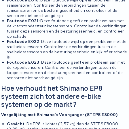
remsensoren. Controleer de verbindingen tussen de
remsensoren en de besturingseenheid en controleer of de
sensoren niet beschadigd zijn.
Foutcode E021:
Deze foutcode geeft een probleem aan met
de krachtondersteuningssensoren. Controleer de verbindingen
tussen deze sensoren en de besturingseenheid, en controleer
op schade.
Foutcode E022:
Deze foutcode wijst op een probleem met de
snelheidssensoren. Controleer de verbindingen tussen de
snelheidssensoren en de besturingseenheid en kijk of er schade
is.
Foutcode E023:
Deze foutcode geeft een probleem aan met
de koppelsensoren. Controleer de verbindingen tussen de
koppelsensoren en de besturingseenheid en controleer of de
sensoren niet beschadigd zijn.
Hoe verhoudt het Shimano EP8
systeem zich tot andere e-bike
systemen op de markt?
Vergelijking met Shimano's Voorganger (STEPS E8000)
:
Gewicht
: De EP8 is lichter (2,57 kg) dan de STEPS E8000
(2,88 kg), dankzij het gebruik van magnesium in plaats van