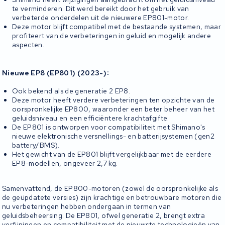
te verminderen. Dit werd bereikt door het gebruik van
verbeterde onderdelen uit de nieuwere EP801-motor.
Deze motor blijft compatibel met de bestaande systemen, maar
profiteert van de verbeteringen in geluid en mogelijk andere
aspecten.
:
Nieuwe EP8 (EP801) (2023-)
Ook bekend als de generatie 2 EP8.
Deze motor heeft verdere verbeteringen ten opzichte van de
oorspronkelijke EP800, waaronder een beter beheer van het
geluidsniveau en een efficiëntere krachtafgifte.
De EP801 is ontworpen voor compatibiliteit met Shimano's
nieuwe elektronische versnellings- en batterijsystemen (gen2
battery/BMS).
Het gewicht van de EP801 blijft vergelijkbaar met de eerdere
EP8-modellen, ongeveer 2,7 kg.
Samenvattend, de EP800-motoren (zowel de oorspronkelijke als
de geüpdatete versies) zijn krachtige en betrouwbare motoren die
nu verbeteringen hebben ondergaan in termen van
geluidsbeheersing. De EP801, ofwel generatie 2, brengt extra
verfijningen en compatibiliteit met de nieuwste technologieën van