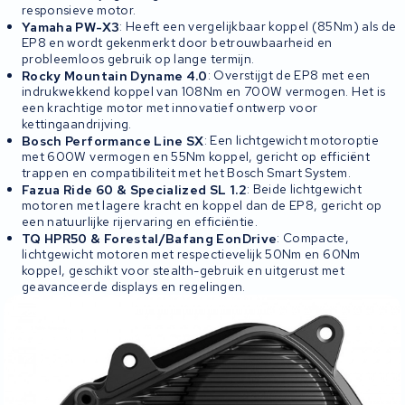
responsieve motor.
Yamaha PW-X3
: Heeft een vergelijkbaar koppel (85Nm) als de
EP8 en wordt gekenmerkt door betrouwbaarheid en
probleemloos gebruik op lange termijn.
Rocky Mountain Dyname 4.0
: Overstijgt de EP8 met een
indrukwekkend koppel van 108Nm en 700W vermogen. Het is
een krachtige motor met innovatief ontwerp voor
kettingaandrijving.
Bosch Performance Line SX
: Een lichtgewicht motoroptie
met 600W vermogen en 55Nm koppel, gericht op efficiënt
trappen en compatibiliteit met het Bosch Smart System.
Fazua Ride 60 & Specialized SL 1.2
: Beide lichtgewicht
motoren met lagere kracht en koppel dan de EP8, gericht op
een natuurlijke rijervaring en efficiëntie.
TQ HPR50 & Forestal/Bafang EonDrive
: Compacte,
lichtgewicht motoren met respectievelijk 50Nm en 60Nm
koppel, geschikt voor stealth-gebruik en uitgerust met
geavanceerde displays en regelingen.