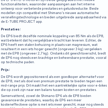
functionaliteiten, waaronder aanpassingen aan het interne
ontwerp voor verbeterde prestaties en geluidsreductie. Beide
modellen zijn compatibel met Shimano's nieuwe automatische
versnellingstechnologie en bieden uitgebreide aanpasbaarheid via
de E-TUBE PROJECT app.
:
Prestaties
De EP6 biedt dezelfde nominale koppeling van 85 Nm als de EP8,
wat betekent dat hij vergelijkbare kracht kan leveren. Echter, de
EP6 heeft een stalen behuizing in plaats van magnesium, wat
resulteert in een iets hoger gewicht (ongeveer 3 kg) vergeleken
met de EP8 (ongeveer 2,7 kg). Ondanks dit gewichtsverschil, biedt
de EP6 nog steeds een krachtige en beheersbare prestatie, vooral
op technische paden.
:
Prijs
De EP6 wordt gepositioneerd als een goedkoper alternatief voor
de EP8, met als doel een premium prestatie te bieden tegen een
mid-range prijs. Dit maakt het een aantrekkelijke optie voor e-bikes
die op zoek zijn naar een balans tussen kosten en prestaties.
Samenvattend, zowel de Shimano EP6 als de EP8 bieden
geavanceerde prestaties, waarbij de EP6 een meer
kosteneffectieve optie is met iets meer gewicht, maar nog steeds