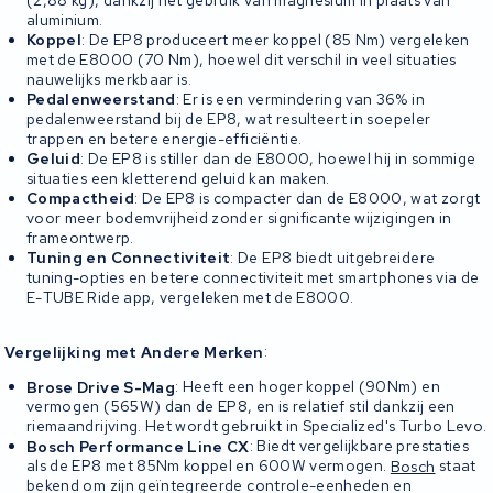
aluminium.
Koppel
: De EP8 produceert meer koppel (85 Nm) vergeleken
met de E8000 (70 Nm), hoewel dit verschil in veel situaties
nauwelijks merkbaar is.
Pedalenweerstand
: Er is een vermindering van 36% in
pedalenweerstand bij de EP8, wat resulteert in soepeler
trappen en betere energie-efficiëntie.
Geluid
: De EP8 is stiller dan de E8000, hoewel hij in sommige
situaties een kletterend geluid kan maken.
Compactheid
: De EP8 is compacter dan de E8000, wat zorgt
voor meer bodemvrijheid zonder significante wijzigingen in
frameontwerp.
Tuning en Connectiviteit
: De EP8 biedt uitgebreidere
tuning-opties en betere connectiviteit met smartphones via de
E-TUBE Ride app, vergeleken met de E8000.
Vergelijking met Andere Merken
:
Brose Drive S-Mag
: Heeft een hoger koppel (90Nm) en
vermogen (565W) dan de EP8, en is relatief stil dankzij een
riemaandrijving. Het wordt gebruikt in Specialized's Turbo Levo.
Bosch Performance Line CX
: Biedt vergelijkbare prestaties
als de EP8 met 85Nm koppel en 600W vermogen.
Bosch
staat
bekend om zijn geïntegreerde controle-eenheden en