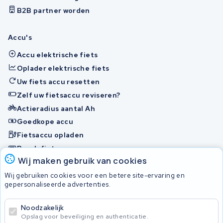
B2B partner worden
Accu's
Accu elektrische fiets
Oplader elektrische fiets
Uw fiets accu resetten
Zelf uw fietsaccu reviseren?
Actieradius aantal Ah
Goedkope accu
Fietsaccu opladen
Bosch fietsaccu
Wij maken gebruik van cookies
Nakijken en contact opnemen
Wij gebruiken cookies voor een betere site-ervaring en
Onherstelbaar
gepersonaliseerde advertenties.
Noodzakelijk
© 2026 KWS Seuren
Opslag voor beveiliging en authenticatie.