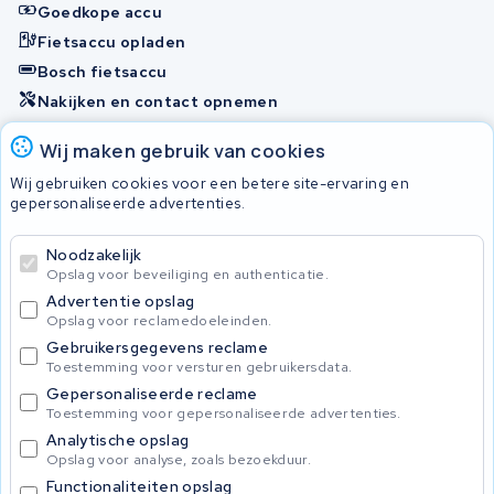
Goedkope accu
Fietsaccu opladen
Bosch fietsaccu
Nakijken en contact opnemen
Onherstelbaar
Wij maken gebruik van cookies
Wij gebruiken cookies voor een betere site-ervaring en
gepersonaliseerde advertenties.
© 2026 KWS Seuren
Algemene Voorwaarden
Noodzakelijk
Privacybeleid
Opslag voor beveiliging en authenticatie.
Advertentie opslag
Opslag voor reclamedoeleinden.
Gebruikersgegevens reclame
Toestemming voor versturen gebruikersdata.
Gepersonaliseerde reclame
Toestemming voor gepersonaliseerde advertenties.
Analytische opslag
Opslag voor analyse, zoals bezoekduur.
Functionaliteiten opslag