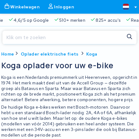
Winkelwagen
Inloggen
ie
4,6/5 op Google
510+ merken
825+ accu's
Real
Sluiten
Home
Oplader elektrische fiets
Koga
Winkelwagen
Sluiten
Koga oplader voor uw e-bike
Begin te typen in de zoekbalk om te zoeken
Je winkelwagen is leeg.
Koga is een Nederlands premiummerk uit Heerenveen, opgericht in
1974. Het merk maakt deel uit van de Accell Group — dezelfde
groep als Batavus en Sparta. Maar waar Batavus en Sparta zich
Gratis verzending en ophaalservice
45.000+ accu's gere
richten op de brede markt, positioneert Koga zich als het premium
alternatief. Betere afwerking, betere componenten, hogere prijs.
De huidige Koga e-bikes werken met Bosch-motoren. Daarvoor
hebt u een standaard Bosch-lader nodig: 2A, 4A of 6A, afhankelijk
van hoe snel u wilt laden. Maar let op: de oudere Koga e-bikes
(modellen van vóór 2014) gebruiken een heel ander systeem. Die
werken met een 34V-accu en een 3-pins lader die ook bij Batavus-
modellen uit die periode past.