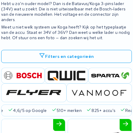
Hebt u zo'n ouder model? Dan is de Batavus/Koga 3-pins lader
(34V) wat u zoekt. Die is niet uitwisselbaar met de Bosch-laders
van de nieuwere modellen. Het voltage en de connector zijn
anders.
Weet u niet welk systeem uw Koga heeft? Kijk op het typeplaatje
van de accu. Staat er 34V of 36V? Dan weet u welke lader u nodig
hebt. Of stuur ons een foto — dan zoeken wij het uit.
Filters en categorieën
ie
4,6/5 op Google
510+ merken
825+ accu's
Real