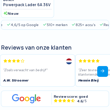
Powerpack Lader 6A 36V
Nieuw
ie
4,6/5 op Google
510+ merken
825+ accu's
Real
Reviews van onze klanten
Zoals verwacht van bedrijf
Zeer tevreden ove
klantvriendelijk, se
A.W. Stroomer
Hennie Bleij
Review score: goed
4.6
/5