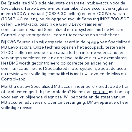
De Specialized M3 is de nieuwste generatie intube-accu voor de
Specialized Turbo Levo e-mountainbike. Deze accu is verkrijgbaar
in een 500Wh-variant (10S3P, 30 cellen) en een 700Wh-variant
(10S4P, 40 cellen), beide opgebouwd uit Samsung INR21700-50E
cellen. De M3-accu past in de Gen 3 Levo-frames en
communiceert via het Specialized motorsysteem met de Mission
Control-app voor gedetailleerde ritgegevens en accubeheer.
Bij KWS Seuren zijn wij gespecialiseerd in de
revisie
van Specialized
M3 Levo accu's. Onze technici openen het accupack, testen alle
21700-cellen individueel op capaciteit en interne weerstand, en
vervangen versleten cellen door kwalitatieve nieuwe exemplaren.
Het BMS wordt gecontroleerd op correcte balancering en
communicatie met het Specialized motorsysteem, zodat de accu
na revisie weer volledig compatibel is met uw Levo en de Mission
Control-app.
Merkt u dat uw Specialized M3 accu minder bereik biedt op de trail
of problemen geeft bij het opladen? Neem dan
contact
met ons op
voor een vrijblijvende diagnose. Wij beoordelen de staat van uw
M3 accu en adviseren u over celvervanging, BMS-reparatie of een
volledige revisie.