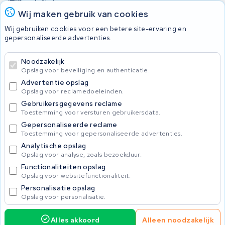
Bosch fietsaccu
Wij maken gebruik van cookies
Nakijken en contact opnemen
Wij gebruiken cookies voor een betere site-ervaring en
Onherstelbaar
gepersonaliseerde advertenties.
Noodzakelijk
© 2026 KWS Seuren
Opslag voor beveiliging en authenticatie.
Algemene Voorwaarden
Advertentie opslag
Privacybeleid
Opslag voor reclamedoeleinden.
Gebruikersgegevens reclame
Toestemming voor versturen gebruikersdata.
Gepersonaliseerde reclame
Toestemming voor gepersonaliseerde advertenties.
Analytische opslag
Opslag voor analyse, zoals bezoekduur.
Functionaliteiten opslag
Opslag voor websitefunctionaliteit.
Personalisatie opslag
Opslag voor personalisatie.
Alles akkoord
Alleen noodzakelijk