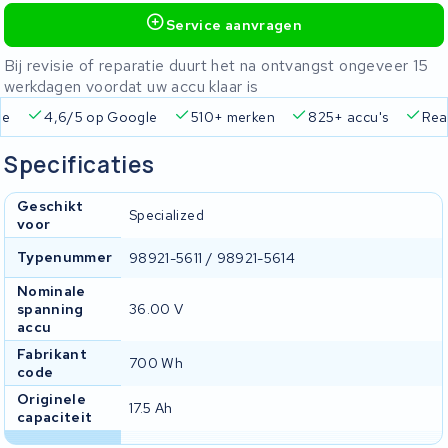
Service aanvragen
Bij revisie of reparatie duurt het na ontvangst ongeveer 15
werkdagen voordat uw accu klaar is
ie
4,6/5 op Google
510+ merken
825+ accu's
Real
Specificaties
Geschikt
Specialized
voor
Typenummer
98921-5611 / 98921-5614
Nominale
spanning
36.00 V
accu
Fabrikant
700 Wh
code
Originele
17.5 Ah
capaciteit