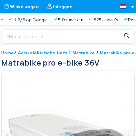
Winkelwagen
Inloggen
Google
510+ merken
825+ accu's
Real-time status trac
Sluiten
Home
Accu elektrische fiets
Matrabike
Matrabike pro e
Winkelwagen
Sluiten
Matrabike pro e-bike 36V
Begin te typen in de zoekbalk om te zoeken
Je winkelwagen is leeg.
Gratis verzending en ophaalservice
45.000+ accu's gere