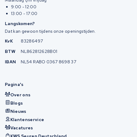
Maandag t/m vrijdag
9:00 - 12:00
13:00 - 17:00
Langskomen?
Dat kan gewoon tijdens onze openingstijden.
KvK
83286497
BTW
NL862812628B01
IBAN
NL54 RABO 0367 8698 37
Pagina's
Over ons
Blogs
Nieuws
Klantenservice
Vacatures
KWS Seuren Deutschland