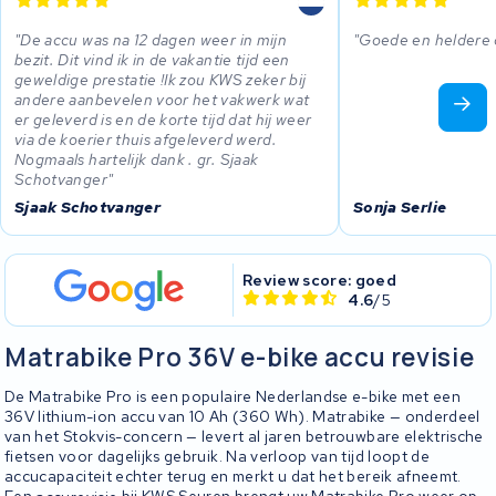
De accu was na 12 dagen weer in mijn
Goede en heldere
bezit. Dit vind ik in de vakantie tijd een
geweldige prestatie !Ik zou KWS zeker bij
andere aanbevelen voor het vakwerk wat
er geleverd is en de korte tijd dat hij weer
via de koerier thuis afgeleverd werd.
Nogmaals hartelijk dank . gr. Sjaak
Schotvanger
Sjaak Schotvanger
Sonja Serlie
Review score: goed
4.6
/5
Matrabike Pro 36V e-bike accu revisie
De Matrabike Pro is een populaire Nederlandse e-bike met een
36V lithium-ion accu van 10 Ah (360 Wh). Matrabike — onderdeel
van het Stokvis-concern — levert al jaren betrouwbare elektrische
fietsen voor dagelijks gebruik. Na verloop van tijd loopt de
accucapaciteit echter terug en merkt u dat het bereik afneemt.