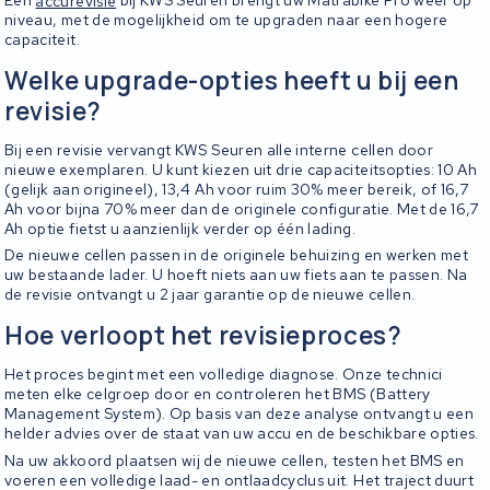
Een
accurevisie
bij KWS Seuren brengt uw Matrabike Pro weer op
niveau, met de mogelijkheid om te upgraden naar een hogere
capaciteit.
Welke upgrade-opties heeft u bij een
revisie?
Bij een revisie vervangt KWS Seuren alle interne cellen door
nieuwe exemplaren. U kunt kiezen uit drie capaciteitsopties: 10 Ah
(gelijk aan origineel), 13,4 Ah voor ruim 30% meer bereik, of 16,7
Ah voor bijna 70% meer dan de originele configuratie. Met de 16,7
Ah optie fietst u aanzienlijk verder op één lading.
De nieuwe cellen passen in de originele behuizing en werken met
uw bestaande lader. U hoeft niets aan uw fiets aan te passen. Na
de revisie ontvangt u 2 jaar garantie op de nieuwe cellen.
Hoe verloopt het revisieproces?
Het proces begint met een volledige diagnose. Onze technici
meten elke celgroep door en controleren het BMS (Battery
Management System). Op basis van deze analyse ontvangt u een
helder advies over de staat van uw accu en de beschikbare opties.
Na uw akkoord plaatsen wij de nieuwe cellen, testen het BMS en
voeren een volledige laad- en ontlaadcyclus uit. Het traject duurt