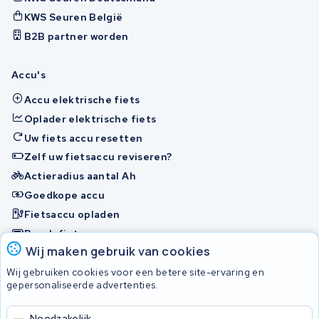
KWS Seuren België
B2B partner worden
Accu's
Accu elektrische fiets
Oplader elektrische fiets
Uw fiets accu resetten
Zelf uw fietsaccu reviseren?
Actieradius aantal Ah
Goedkope accu
Fietsaccu opladen
Bosch fietsaccu
Wij maken gebruik van cookies
Nakijken en contact opnemen
Wij gebruiken cookies voor een betere site-ervaring en
Onherstelbaar
gepersonaliseerde advertenties.
Noodzakelijk