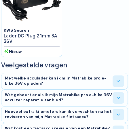
KWS Seuren
Lader DC Plug 2.1mm 3A
36V
Nieuw
Veelgestelde vragen
Met welke acculader kan ik mijn Matrabike pro e-
bike 36V opladen?
De Matrabike pro e-bike 36V is op te laden met de volgende
Wat gebeurt er als ik mijn Matrabike pro e-bike 36V
laders:
accu ter reparatie aanbied?
lader DC plug 2.1mm 3A 36V
Wanneer u uw Matrabike accu voor reparatie aan ons aanbied,
Hoeveel extra kilometers kan ik verwachten na het
starten we met een grondige diagnose om de staat van de accu te
reviseren van mijn Matrabike fietsaccu?
bepalen. Op basis van deze diagnose stellen we vast wat er nodig
is om de accu te herstellen. Wij nemen contact met u op om de
De toename in kilometers hangt af van de nieuwe capaciteit van
Wat kost een fietsaccu revisie van een Matrabike?