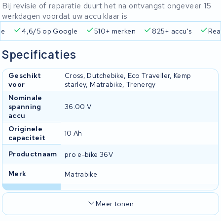
Bij revisie of reparatie duurt het na ontvangst ongeveer 15
werkdagen voordat uw accu klaar is
Google
510+ merken
825+ accu's
Real-time status trac
Specificaties
Geschikt
Cross, Dutchebike, Eco Traveller, Kemp
voor
starley, Matrabike, Trenergy
Nominale
spanning
36.00 V
accu
Originele
10 Ah
capaciteit
Productnaam
pro e-bike 36V
Merk
Matrabike
Meer tonen