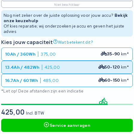
Niet beschikbaar
Nog niet zeker over de juiste oplossing voor jouw accu?
Bekijk
onze keuzehulp
Of kies reparatie; wij onderzoeken je accu en geven het juiste
advies
Kies jouw capaciteit
Wat betekent dit?
35-90
km*
10Ah / 360Wh
375,00
50-120
km*
13.4Ah / 482Wh
425,00
60-150
km*
16.7Ah / 601Wh
485,00
*Let op! Deze afstanden zijn een indicatie
425,00
Incl. BTW
Service aanvragen