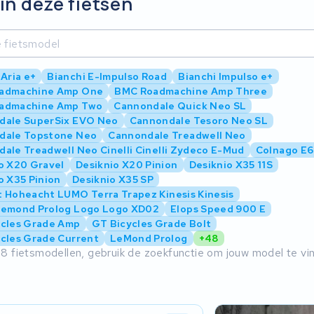
in deze fietsen
 Aria e+
Bianchi E-Impulso Road
Bianchi Impulso e+
admachine Amp One
BMC Roadmachine Amp Three
admachine Amp Two
Cannondale Quick Neo SL
dale SuperSix EVO Neo
Cannondale Tesoro Neo SL
dale Topstone Neo
Cannondale Treadwell Neo
ale Treadwell Neo Cinelli Cinelli Zydeco E-Mud
Colnago E
o X20 Gravel
Desiknio X20 Pinion
Desiknio X35 11S
o X35 Pinion
Desiknio X35 SP
 Hoheacht LUMO Terra Trapez Kinesis Kinesis
Lemond Prolog Logo Logo XD02
Elops Speed 900 E
ycles Grade Amp
GT Bicycles Grade Bolt
cles Grade Current
LeMond Prolog
+48
8 fietsmodellen, gebruik de zoekfunctie om jouw model te vi