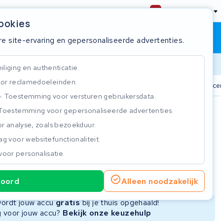
Nederland
cookies
Winkelwagen
Inloggen
re site-ervaring en gepersonaliseerde advertenties.
Doorlooptijd
liging en authenticatie.
or reclamedoeleinden.
n
825+ accu's
Real-time status tracker
ISO 9001 gecer
Toestemming voor versturen gebruikersdata.
Toestemming voor gepersonaliseerde advertenties.
n
r analyse, zoals bezoekduur.
g voor websitefunctionaliteit.
voor personalisatie.
ie
Nieuwe Accu
Refurbished Accu
koord
Alleen noodzakelijk
Niet beschikbaar
Niet beschikbaar
 wordt jouw accu
gratis
bij je thuis opgehaald!
ng voor jouw accu?
Bekijk onze keuzehulp