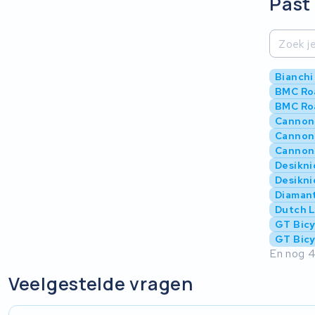
Past 
Bianchi
BMC Ro
BMC Ro
Cannon
Cannon
Cannond
Desikni
Desikni
Diamant
Dutch 
GT Bic
GT Bicy
En nog 4
Veelgestelde vragen