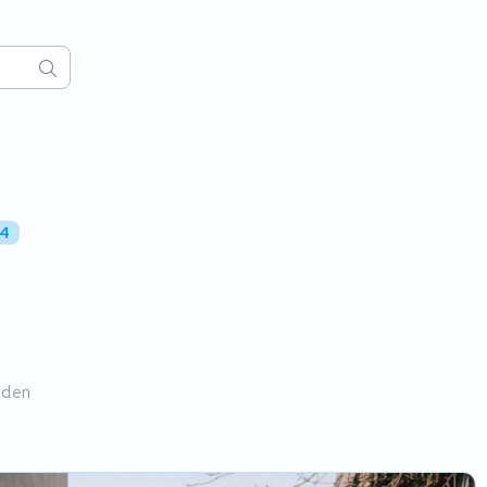
64
nden