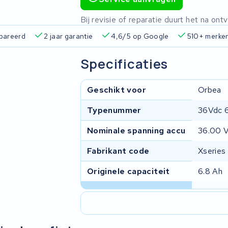
Bij revisie of reparatie duurt het na o
pareerd
2 jaar garantie
4,6/5 op Google
510+ merke
Specificaties
Geschikt voor
Orbea
Typenummer
36Vdc 
Nominale spanning accu
36.00 
Fabrikant code
Xseries
Originele capaciteit
6.8 Ah