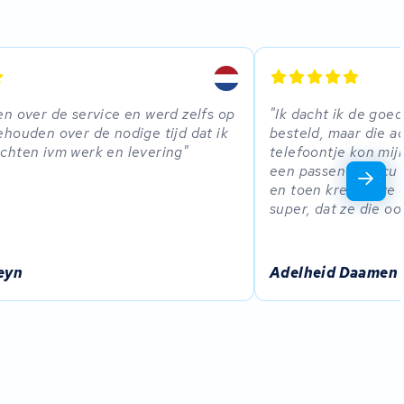
n over de service en werd zelfs op
Ik dacht ik de goed
houden over de nodige tijd dat ik
besteld, maar die a
chten ivm werk en levering
telefoontje kon mij
een passende accu e
en toen kregen we o
super, dat ze die o
eyn
Adelheid Daamen