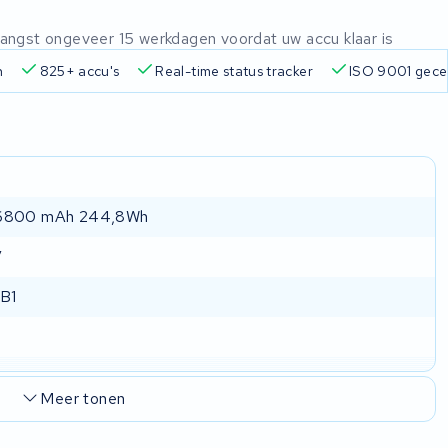
ntvangst ongeveer 15 werkdagen voordat uw accu klaar is
n
825+ accu's
Real-time status tracker
ISO 9001 gecer
6800 mAh 244,8Wh
V
 B1
Meer tonen