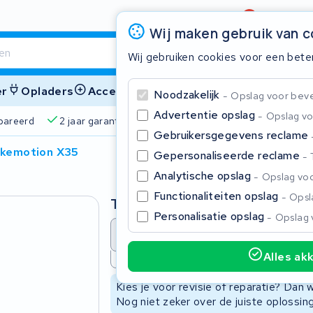
Beoordeling
4,6/5
Wij maken gebruik van 
Wij gebruiken cookies voor een bete
er
Opladers
Accessoires
Noodzakelijk
Opslag voor bevei
Advertentie opslag
Opslag vo
pareerd
2 jaar garantie
4,6/5 op Google
510+ merke
Gebruikersgegevens reclame
ikemotion X35
Gepersonaliseerde reclame
Sluite
Analytische opslag
Opslag voo
Functionaliteiten opslag
Opsla
Type
Personalisatie opslag
Opslag 
Accu revisie
Accu reparat
Alles ak
Niet beschikbaar
Begin te typen in de zoekbalk om te zoeken
Kies je voor revisie of reparatie? Dan
Nog niet zeker over de juiste oplossi