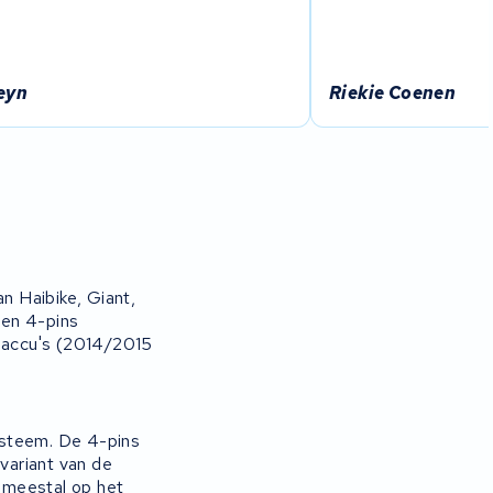
eyn
Riekie Coenen
n Haibike, Giant,
een 4-pins
-accu's (2014/2015
steem. De 4-pins
-variant van de
t meestal op het