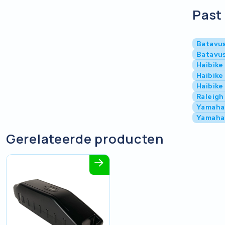
Past 
Batavus
Batavu
Haibike
Haibike
Haibike
Raleigh
Yamaha
Yamaha
Gerelateerde producten