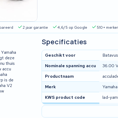
pareerd
2 jaar garantie
4,6/5 op Google
510+ merke
Specificaties
w Yamaha
Geschikt voor
Batavus
rgt deze
nu thuis
Nominale spanning accu
36.00 
w accu
maha
Productnaam
acculad
p is de
maha V2
Merk
Yamaha
uw
KWS product code
lad-ya