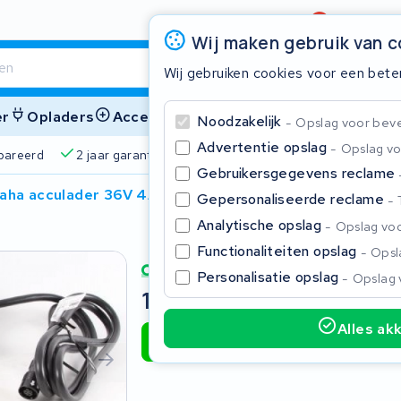
Beoordeling
4,6/5
Wij maken gebruik van 
Wij gebruiken cookies voor een bete
er
Opladers
Accessoires
Noodzakelijk
Opslag voor bevei
Advertentie opslag
Opslag vo
pareerd
2 jaar garantie
4,6/5 op Google
510+ merke
Gebruikersgegevens reclame
aha acculader 36V 4A
Gepersonaliseerde reclame
Sluite
Analytische opslag
Opslag voo
Functionaliteiten opslag
Opsla
Personalisatie opslag
Opslag 
145,00
Incl. BTW
Alles ak
Toevoegen aan winkelwagen
Begin te typen in de zoekbalk om te zoeken