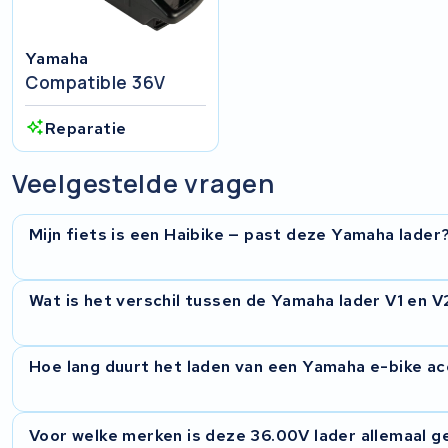
Yamaha
Compatible 36V
Reparatie
Veelgestelde vragen
Mijn fiets is een Haibike — past deze Yamaha lader
Waarschijnlijk wel. Haibike gebruikt Yamaha PW-middenmoto
Wat is het verschil tussen de Yamaha lader V1 en V
Yamaha-accu heeft met een 4-pins aansluiting, dan past de
daar staat de Yamaha-modelnaam op.
De V2 is de nieuwere versie van de Yamaha-lader. De connec
Hoe lang duurt het laden van een Yamaha e-bike a
niet op alle nieuwere accu's past. Controleer welke versie uw
typeplaatje) of stuur ons een foto. Wij zien direct welke u n
Met 4A laadstroom is een standaard 500Wh Yamaha-accu in
Voor welke merken is deze 36.00V lader allemaal g