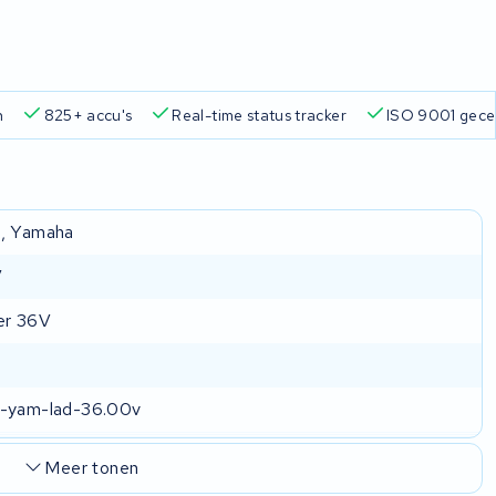
n
825+ accu's
Real-time status tracker
ISO 9001 gecer
, Yamaha
V
er 36V
m-yam-lad-36.00v
Meer tonen