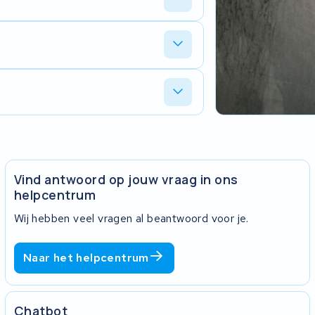
 de lader springt van rood naar groen
jvoorbeeld het opladen van uw accu, de
ccu te kijken of deze ook geschikt is
 het verlengen van de levensduur van de
Vind antwoord op jouw vraag in ons
helpcentrum
Wij hebben veel vragen al beantwoord voor je.
Naar het helpcentrum
Chatbot