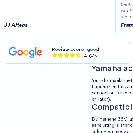
bankn
week 
accu 
JJ Altena
Fran
Review score: goed
4.6
/5
Yamaha ac
Yamaha maakt niet 
Lapierre en tal va
connector. Deze o
en later).
Compatibi
De Yamaha 36V lad
aansluiting is stan
lader voor nieuwere