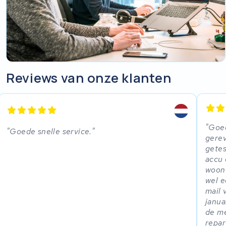
Reviews van onze klanten
Goed
Goede snelle service.
gerev
getes
accu 
woonw
wel e
mail 
janua
de me
repar