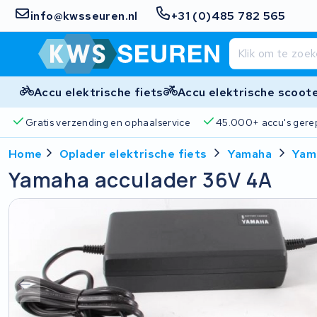
info@kwsseuren.nl
+31 (0)485 782 565
Accu elektrische fiets
Accu elektrische scoot
Gratis verzending en ophaalservice
45.000+ accu's gere
Home
Oplader elektrische fiets
Yamaha
Yam
Yamaha acculader 36V 4A