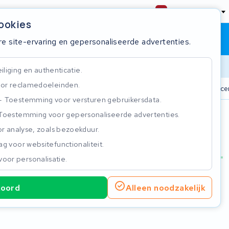
Nederland
cookies
Winkelwagen
Inloggen
re site-ervaring en gepersonaliseerde advertenties.
Doorlooptijd
liging en authenticatie.
or reclamedoeleinden.
n
825+ accu's
Real-time status tracker
ISO 9001 gecer
Toestemming voor versturen gebruikersdata.
Toestemming voor gepersonaliseerde advertenties.
n
r analyse, zoals bezoekduur.
g voor websitefunctionaliteit.
voor personalisatie.
koord
Alleen noodzakelijk