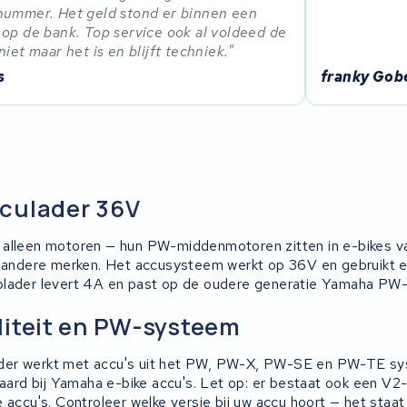
ummer. Het geld stond er binnen een
op de bank. Top service ook al voldeed de
niet maar het is en blijft techniek.
s
franky Gob
culader 36V
alleen motoren — hun PW-middenmotoren zitten in e-bikes va
n andere merken. Het accusysteem werkt op 36V en gebruikt 
plader levert 4A en past op de oudere generatie Yamaha PW
liteit en PW-systeem
er werkt met accu's uit het PW, PW-X, PW-SE en PW-TE sy
daard bij Yamaha e-bike accu's. Let op: er bestaat ook een V2
 accu's. Controleer welke versie bij uw accu hoort — het staa