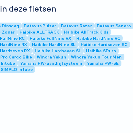
in deze fietsen
 Dinsdag
Batavus Pulzar
Batavus Razer
Batavus Senero
s Zonar
Haibike ALLTRACK
Haibike AllTrack Kids
 FullNine RC
Haibike FullNine RX
Haibike HardNine RC
 HardNine RX
Haibike HardNine SL
Haibike Hardseven RC
 Hardseven RX
Haibike Hardseven SL
Haibike SDuro
 Pro Cargo Bike
Winora Yakun
Winora Yakun Tour Men
 Intube
Yamaha PW-aandrijfsysteem
Yamaha PW-SE
 SIMPLO Intube