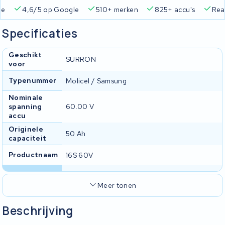
ie
4,6/5 op Google
510+ merken
825+ accu's
Real
Specificaties
Geschikt
SURRON
voor
Typenummer
Molicel / Samsung
Nominale
spanning
60.00 V
accu
Originele
50 Ah
capaciteit
Productnaam
16S 60V
Meer tonen
Beschrijving