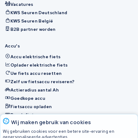
Vacatures
KWS Seuren Deutschland
KWS Seuren België
B2B partner worden
Accu's
Accu elektrische fiets
Oplader elektrische fiets
Uw fiets accu resetten
Zelf uw fietsaccu reviseren?
Actieradius aantal Ah
Goedkope accu
Fietsaccu opladen
Bosch fietsaccu
Wij maken gebruik van cookies
Nakijken en contact opnemen
Wij gebruiken cookies voor een betere site-ervaring en
Onherstelbaar
gepersonaliseerde advertenties.