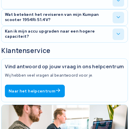
het accupakket worden hersteld.
(telefonisch of per mail) besproken zodra wij een diagnose
hebben vastgesteld.
Ondervindt u problemen met uw Kumpan scooter 1954Ri 51.4V
Wat betekent het reviseren van mijn Kumpan
accu, zoals dat de scooteraccu niet laadt? Of dat u niet ver
scooter 1954Ri 51.4V?
genoeg meer komt? Dit kan te maken hebben met het accupakket
van 51.40V maar ook met de elektronica in de accu. Dankzij onze
Bij een revisie stuur je jouw Kumpan scooter 1954Ri 51.4V naar ons
Kan ik mijn accu upgraden naar een hogere
uitgebreide ervaring kunnen wij dit soort problemen in bijna alle
op en wij voorzien deze van een nieuw accupakket. Hierdoor is het
capaciteit?
gevallen oplossen. Hierdoor kan uw scooteraccu weer jaren mee,
vaak mogelijk de capaciteit te upgraden, wat betekent dat je met
zonder dat u direct grote uitgaven hoeft te doen.
jouw scooteraccu verder kan rijden dan toen hij uit de fabriek
Het is mogelijk uw accu te upgraden naar een hogere capaciteit,
Klantenservice
kwam. Revisie is duurzaam omdat je jouw huidige behuizing
bij de Kumpan scooter 1954Ri 51.4V zijn de mogelijke capaciteiten
behoudt met bijkomend voordeel dat het voordeliger is dan een
refurbished of een nieuwe accu. Bij een revisie krijg je 2 jaar
Vind antwoord op jouw vraag in ons helpcentrum
garantie op het nieuwe accupakket.
Wij hebben veel vragen al beantwoord voor je.
Naar het helpcentrum