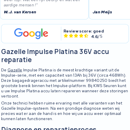
aardige mensen !
W.J. van Kersen
Jan Meijs
Review score: goed
4.6
/5
Gazelle Impulse Platina 36V accu
reparatie
De
Gazelle
Impulse Platina is de meest krachtige variant uit de
Impulse-serie, met een capaciteit van 13Ah bij 36V (circa 468Wh).
Deze bagagedrageraccu met artikelnummer 99840250 biedt het
grootste bereik binnen het Impulse-platform. Bij KWS Seuren kunt
u uw Impulse Platina accu laten repareren wanneer deze storingen
vertoont.
Onze technici hebben ruime ervaring met alle varianten van het
Gazelle Impulse-systeem. Na een grondige diagnose weten wij
precies wat er aan de hand is en hoe wij uw accu weer optimaal
kunnen laten functioneren.
Diagnose en reparatieproces