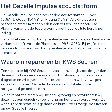
Het Gazelle Impulse accuplatform
De Gazelle Impulse-serie omvat drie accuvarianten: Zilver
(8,6Ah), Goud (11,4Ah) en Platina (13Ah). Alle drie passen in
hetzelfde systeem maar bieden een verschillend bereik. De
Platina-variant is de topuitvoering met het grootste bereik per
lading.
Het artikelnummer op het typeplaatje van uw accu geeft aan welke
variant u heeft. Voor de Platina is dit 99840250. Bij twijfel kunt u
ons een foto sturen van het typeplaatje, dan helpen wij u met de
identificatie.
Waarom repareren bij KWS Seuren
Een reparatie bij KWS Seuren is vaak aanzienlijk voordeliger dan
de aanschaf van een nieuwe accu. U ontvangt altijd eerst een
diagnose en vrijblijvende offerte, zodat u een weloverwogen
keuze kunt maken. Onze technici werken uitsluitend met
hoogwaardige onderdelen.
Na de reparatie testen wij uw accu grondig en retourneren wij
deze met een duidelijke toelichting op het uitgevoerde werk. Zo
weet u precies wat er is gedaan en kunt u weer zorgeloos fietsen
op uw Gazelle Impulse.