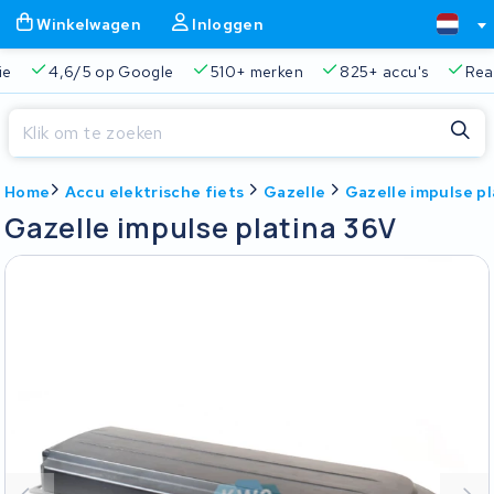
Winkelwagen
Inloggen
ie
4,6/5 op Google
510+ merken
825+ accu's
Real
Sluiten
Home
Accu elektrische fiets
Gazelle
Gazelle impulse p
Winkelwagen
Sluiten
Gazelle impulse platina 36V
Begin te typen in de zoekbalk om te zoeken
Je winkelwagen is leeg.
Gratis verzending en ophaalservice
45.000+ accu's gere