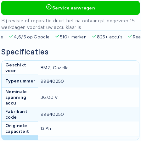
Service aanvragen
Bij revisie of reparatie duurt het na ontvangst ongeveer 15
werkdagen voordat uw accu klaar is
ie
4,6/5 op Google
510+ merken
825+ accu's
Real
Specificaties
Geschikt
BMZ, Gazelle
voor
Typenummer
99840250
Nominale
spanning
36.00 V
accu
Fabrikant
99840250
code
Originele
13 Ah
capaciteit