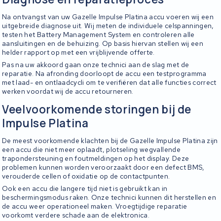
Na ontvangst van uw Gazelle Impulse Platina accu voeren wij een
uitgebreide diagnose uit. Wij meten de individuele celspanningen,
testen het Battery Management System en controleren alle
aansluitingen en de behuizing. Op basis hiervan stellen wij een
helder rapport op met een vrijblijvende offerte.
Pas na uw akkoord gaan onze technici aan de slag met de
reparatie. Na afronding doorloopt de accu een testprogramma
met laad- en ontlaadcycli om te verifiëren dat alle functies correct
werken voordat wij de accu retourneren.
Veelvoorkomende storingen bij de
Impulse Platina
De meest voorkomende klachten bij de Gazelle Impulse Platina zijn
een accu die niet meer oplaadt, plotseling wegvallende
trapondersteuning en foutmeldingen op het display. Deze
problemen kunnen worden veroorzaakt door een defect BMS,
verouderde cellen of oxidatie op de contactpunten.
Ook een accu die langere tijd niet is gebruikt kan in
beschermingsmodus raken. Onze technici kunnen dit herstellen en
de accu weer operationeel maken. Vroegtijdige reparatie
voorkomt verdere schade aan de elektronica.