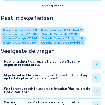
Meer tonen
Past in deze fietsen
Gazelle Arroyo C7 HMI
Gazelle Arroyo C7 Hybrid M
Gazelle Arroyo C8+ HM
Gazelle Grenoble C7 HM
Gazelle Orange C7 HMI
Gazelle Orange C7 Hybrid M
Gazelle Orange C8 HMI
Gazelle Orange C8 Hybrid M
Veelgestelde vragen
Hoe lang duurt de reparatie van een Gazelle
Impulse Platina accu?
De reparatie duurt gemiddeld vijf tot tien werkdagen, afhankelijk
Mijn Impulse Platina accu geeft een foutmelding
op het display. Wat kan ik doen?
van het type defect. Na ontvangst stellen wij een diagnose op en
informeren wij u over de verwachte doorlooptijd en kosten.
Foutmeldingen kunnen verschillende oorzaken hebben, van een
Wat is het verschil tussen de Impulse Platina en de
Goud-variant?
communicatiefout tussen accu en fiets tot een intern BMS-
probleem. Stuur uw accu op voor een diagnose — onze technici
kunnen het exacte probleem vaststellen en gericht verhelpen.
De Platina heeft een hogere capaciteit van 13Ah tegenover 11,4Ah
Kan een Impulse Platina accu die lang niet is