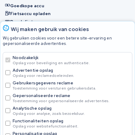
Goedkope accu
Fietsaccu opladen
Bosch fietsaccu
Wij maken gebruik van cookies
Nakijken en contact opnemen
Wij gebruiken cookies voor een betere site-ervaring en
Onherstelbaar
gepersonaliseerde advertenties.
Noodzakelijk
© 2026 KWS Seuren
Opslag voor beveiliging en authenticatie.
Algemene Voorwaarden
Advertentie opslag
Privacybeleid
Opslag voor reclamedoeleinden.
Gebruikersgegevens reclame
Toestemming voor versturen gebruikersdata.
Gepersonaliseerde reclame
Toestemming voor gepersonaliseerde advertenties.
Analytische opslag
Opslag voor analyse, zoals bezoekduur.
Functionaliteiten opslag
Opslag voor websitefunctionaliteit.
Personalisatie opslag