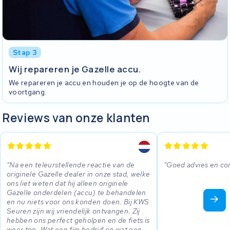
Stap 3
Wij repareren je Gazelle accu.
We repareren je accu en houden je op de hoogte van de
voortgang.
Reviews van onze klanten
Na een teleurstellende reactie van de
Goed advies en cor
originele Gazelle dealer in onze stad, welke
ons liet weten dat hij alleen originele
Gazelle onderdelen (accu) te behandelen
en nu niets voor ons konden doen. Bij KWS
Seuren zijn wij vriendelijk ontvangen. Zij
hebben ons perfect geholpen en de fiets is
weer top. Wat een fijn bedrijf en wat een