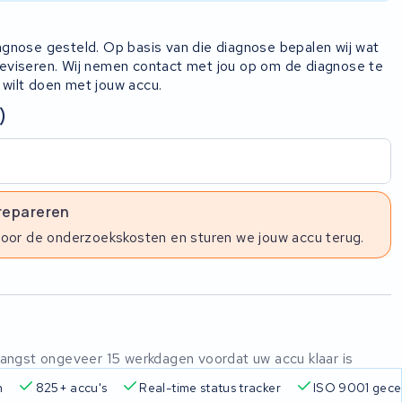
iagnose gesteld. Op basis van die diagnose bepalen wij wat
 reviseren. Wij nemen contact met jou op om de diagnose te
 wilt doen met jouw accu.
)
 repareren
voor de onderzoekskosten en sturen we jouw accu terug.
ntvangst ongeveer 15 werkdagen voordat uw accu klaar is
n
825+ accu's
Real-time status tracker
ISO 9001 gecer