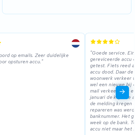
Goede service. Ei
oord op emails. Zeer duidelijke
gereviceerde accu 
voor opsturen accu.
getest. Fiets reed 
accu dood. Daar de 
woonwerk verkeer w
wel een nieuwe bij
mail verkeer over 
januari de kapotte 
de melding kregen da
repareren was werd
banknummer. Het ge
week op de bank. To
accu niet maar het i