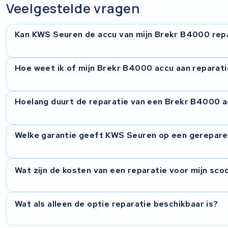
Veelgestelde vragen
Kan KWS Seuren de accu van mijn Brekr B4000 rep
Ja, KWS Seuren repareert Brekr B4000 accu's. De B4000 
Hoe weet ik of mijn Brekr B4000 accu aan reparati
met ruim 40Ah capaciteit. Onze technici hebben ervaring 
vervangen defecte cellen door hoogwaardige exemplaren, zo
dat u gewend bent.
Typische signalen zijn een merkbaar verminderd bereik, onve
Hoelang duurt de reparatie van een Brekr B4000 
het rijden, of een accu die niet meer volledig oplaadt. Ook 
verouderde cellen. Bij twijfel kunt u de accu opsturen voor 
De doorlooptijd bedraagt doorgaans enkele werkdagen na o
Welke garantie geeft KWS Seuren op een gerepare
een vrijblijvende prijsopgave. Pas na uw akkoord starten wi
uitgebreid getest voordat wij deze retour sturen.
Op elke uitgevoerde reparatie biedt KWS Seuren 2 jaar garan
Wat zijn de kosten van een reparatie voor mijn sc
het uitgevoerde werk. Mocht er binnen de garantieperiode
houdt met de reparatie, dan lossen wij dit kosteloos voor u 
De kosten van een reparatie worden altijd van tevoren (tele
Wat als alleen de optie reparatie beschikbaar is?
een diagnose hebben vastgesteld.