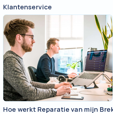
Indien alleen de optie reparatie mogelijk is kan het zijn dat 
Klantenservice
zo zijn dat wij de accu nog niet eerder binnen hebben gehad
reviseren is met de daarbij behorende capaciteiten.
In veel gevallen kunnen wij de accu nog wel repareren ook al 
Hoe werkt Reparatie van mijn Br