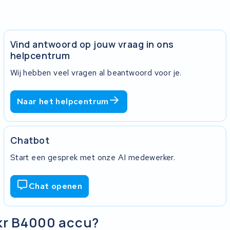
de accu niet te reviseren is. Het kan ook
 en dus niet zeker weten of de accu te
is een revisie niet mogelijk.
Vind antwoord op jouw vraag in ons
helpcentrum
Wij hebben veel vragen al beantwoord voor je.
Naar het helpcentrum
Chatbot
Start een gesprek met onze AI medewerker.
Chat openen
ekr B4000 accu?