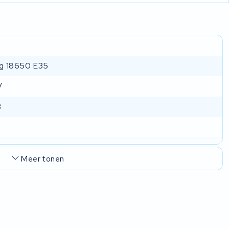
g 18650 E35
V
B
h
Meer tonen