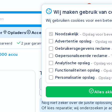
Beoordeling
4,6/5
Wij maken gebruik van 
Wij gebruiken cookies voor een bete
er
Opladers
Accessoires
Noodzakelijk
Opslag voor bevei
Advertentie opslag
Opslag vo
pareerd
2 jaar garantie
4,6/5 op Google
510+ merke
Gebruikersgegevens reclame
000 accu
Gepersonaliseerde reclame
Sluite
Analytische opslag
Opslag voo
Functionaliteiten opslag
Opsla
Type
Personalisatie opslag
Opslag 
Accu revisie
Accu reparat
Alles ak
Niet beschikbaar
Begin te typen in de zoekbalk om te zoeken
Nog niet zeker over de juiste oplossi
Of kies reparatie; wij onderzoeken je a