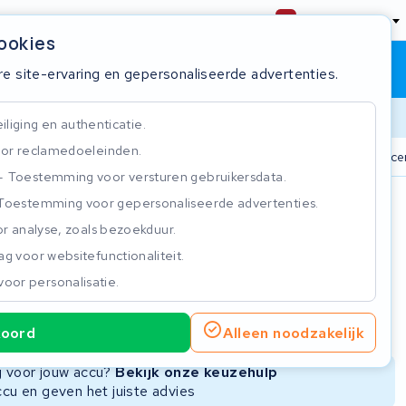
Nederland
cookies
Winkelwagen
Inloggen
re site-ervaring en gepersonaliseerde advertenties.
Doorlooptijd
liging en authenticatie.
or reclamedoeleinden.
n
825+ accu's
Real-time status tracker
ISO 9001 gecer
Toestemming voor versturen gebruikersdata.
Toestemming voor gepersonaliseerde advertenties.
n
r analyse, zoals bezoekduur.
g voor websitefunctionaliteit.
voor personalisatie.
ie
Nieuwe Accu
Refurbished Accu
koord
Alleen noodzakelijk
Niet beschikbaar
Niet beschikbaar
ng voor jouw accu?
Bekijk onze keuzehulp
ccu en geven het juiste advies