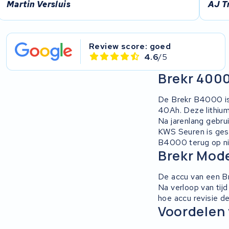
Martin Versluis
AJ T
Review score: goed
4.6
/5
Brekr 400
De Brekr B4000 is 
40Ah. Deze lithium
Na jarenlang gebru
KWS Seuren is gesp
B4000 terug op ni
Brekr Mode
De accu van een Br
Na verloop van tij
hoe accu revisie d
Voordelen 