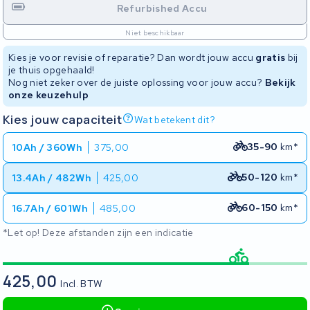
Refurbished Accu
Niet beschikbaar
Kies je voor revisie of reparatie? Dan wordt jouw accu
gratis
bij
je thuis opgehaald!
Nog niet zeker over de juiste oplossing voor jouw accu?
Bekijk
onze keuzehulp
Kies jouw capaciteit
Wat betekent dit?
35-90
km*
10Ah / 360Wh
375,00
50-120
km*
13.4Ah / 482Wh
425,00
60-150
km*
16.7Ah / 601Wh
485,00
*Let op! Deze afstanden zijn een indicatie
425,00
Incl. BTW