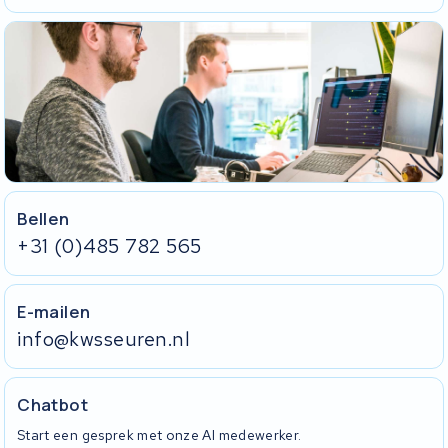
revisie.
de doorlooptijd op.
De accu zelf.
De bijbehorende lader.
Heeft uw accu een slot? Stuur de sleutel mee in een gesloten
envelop. Plak de sleutel niet op de accu vast.
Zonder lader en sleutel kunnen wij uw accu niet volledig testen.
Tip:
vraag de koerier om een afgiftebewijs zodra uw pakket wordt
opgehaald. Daar staat de track-en-trace code op en het is
meteen uw bewijs van verzending.
Bellen
+31 (0)485 782 565
E-mailen
info@kwsseuren.nl
Chatbot
Start een gesprek met onze AI medewerker.