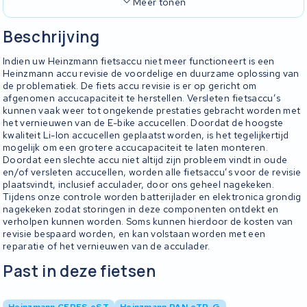
Meer tonen
Beschrijving
Indien uw Heinzmann fietsaccu niet meer functioneert is een
Heinzmann accu revisie de voordelige en duurzame oplossing van
de problematiek. De fiets accu revisie is er op gericht om
afgenomen accucapaciteit te herstellen. Versleten fietsaccu’s
kunnen vaak weer tot ongekende prestaties gebracht worden met
het vernieuwen van de E-bike accucellen. Doordat de hoogste
kwaliteit Li-Ion accucellen geplaatst worden, is het tegelijkertijd
mogelijk om een grotere accucapaciteit te laten monteren.
Doordat een slechte accu niet altijd zijn probleem vindt in oude
en/of versleten accucellen, worden alle fietsaccu’s voor de revisie
plaatsvindt, inclusief acculader, door ons geheel nagekeken.
Tijdens onze controle worden batterijlader en elektronica grondig
nagekeken zodat storingen in deze componenten ontdekt en
verholpen kunnen worden. Soms kunnen hierdoor de kosten van
revisie bespaard worden, en kan volstaan worden met een
reparatie of het vernieuwen van de acculader.
Past in deze fietsen
Heinzmann CERES eST
Heinzmann PAN eTR-G