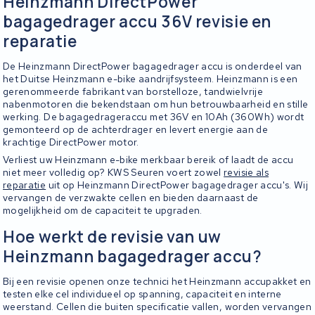
Heinzmann DirectPower
bagagedrager accu 36V revisie en
reparatie
De Heinzmann DirectPower bagagedrager accu is onderdeel van
het Duitse Heinzmann e-bike aandrijfsysteem. Heinzmann is een
gerenommeerde fabrikant van borstelloze, tandwielvrije
nabenmotoren die bekendstaan om hun betrouwbaarheid en stille
werking. De bagagedrageraccu met 36V en 10Ah (360Wh) wordt
gemonteerd op de achterdrager en levert energie aan de
krachtige DirectPower motor.
Verliest uw Heinzmann e-bike merkbaar bereik of laadt de accu
niet meer volledig op? KWS Seuren voert zowel
revisie als
reparatie
uit op Heinzmann DirectPower bagagedrager accu's. Wij
vervangen de verzwakte cellen en bieden daarnaast de
mogelijkheid om de capaciteit te upgraden.
Hoe werkt de revisie van uw
Heinzmann bagagedrager accu?
Bij een revisie openen onze technici het Heinzmann accupakket en
testen elke cel individueel op spanning, capaciteit en interne
weerstand. Cellen die buiten specificatie vallen, worden vervangen