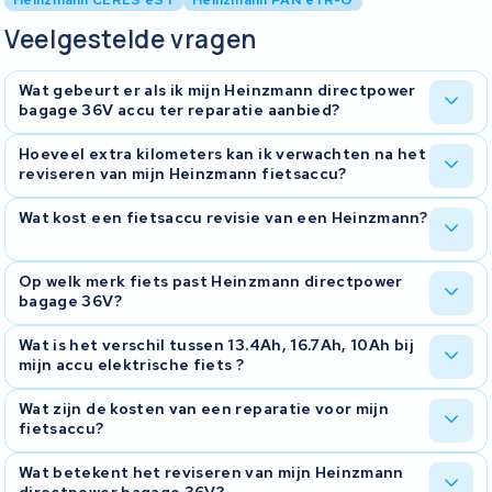
Veelgestelde vragen
Wat gebeurt er als ik mijn Heinzmann directpower
bagage 36V accu ter reparatie aanbied?
Wanneer u uw Heinzmann accu voor reparatie aan ons aanbied,
Hoeveel extra kilometers kan ik verwachten na het
starten we met een grondige diagnose om de staat van de accu te
reviseren van mijn Heinzmann fietsaccu?
bepalen. Op basis van deze diagnose stellen we vast wat er nodig
is om de accu te herstellen. Wij nemen contact met u op om de
De toename in kilometers hangt af van de nieuwe capaciteit van
Wat kost een fietsaccu revisie van een Heinzmann?
bevindingen te bespreken. Daarna kunt u beslissen of u de
de accu na revisie. Een hogere capaciteit betekent in theorie meer
reparatie wilt laten uitvoeren of niet.
kilometers, maar de werkelijke toename hangt ook af van factoren
zoals rijstijl, terrein en weersomstandigheden. Dus hoewel een
Revisie is mogelijk naar een capaciteit van 13.4Ah ook wel 13.4Wh.
Op welk merk fiets past Heinzmann directpower
hogere capaciteit in potentie meer kilometers biedt, kan de
Of bijvoorbeeld 16.7Ah ook wel 16.7Wh.) Revisie is in veel gevallen
bagage 36V?
daadwerkelijke toename variëren afhankelijk van deze externe
goedkoper dan een nieuwe Heinzmann fietsaccu en vele malen
factoren.
duurzamer. Bij een revisie voeren wij eerst een uitgebreide
Deze accu past op een Heinzmann maar is ook geschikt voor de
Wat is het verschil tussen 13.4Ah, 16.7Ah, 10Ah bij
diagnose uit om er zeker van te zijn dat revisie de juiste keuze is.
volgende merken:
mijn accu elektrische fiets ?
BMZ
Het verschil tussen de capaciteiten 13.4Ah, 16.7Ah, 10Ah is het
Wat zijn de kosten van een reparatie voor mijn
aantal kilometers dat je kunt afleggen op een acculading. Met een
fietsaccu?
hogere capaciteit kom je verder zonder de elektrische fietsaccu
op te laden. In veel gevallen zit het verschil in een groter aantal
De kosten van de reparatie worden altijd van tevoren (telefonisch
Wat betekent het reviseren van mijn Heinzmann
cellen, maar het kan ook hetzelfde aantal cellen zijn met een
of per mail) besproken zodra wij een diagnose hebben
directpower bagage 36V?