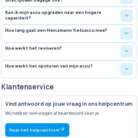
hogere of lagere capaciteit in de cel zelf. De cellen blijven altijd
vastgesteld.
van dezelfde hoge kwaliteit.
Bij een revisie stuur je jouw Heinzmann directpower bagage 36V
Kan ik mijn accu upgraden naar een hogere
naar ons op en wij voorzien deze van een nieuw accupakket.
capaciteit?
Hierdoor is het vaak mogelijk de capaciteit te upgraden, wat
betekent dat je met jouw e-bike accu verder kan fietsen dan toen
Het is mogelijk uw accu te upgraden naar een hogere capaciteit,
Hoe lang gaat een Heinzmann fietsaccu mee?
hij uit de fabriek kwam. Revisie is duurzaam omdat je jouw huidige
bij de Heinzmann directpower bagage 36V zijn de mogelijke
behuizing behoudt met bijkomend voordeel dat het voordeliger is
capaciteiten 13.4Ah, 16.7Ah, 10Ah
dan een refurbished of een nieuwe accu. Bij een revisie krijg je 2
Na hoeveel jaar moet de Heinzmann accu fiets vervangen
Hoe werkt het reviseren?
jaar garantie op het nieuwe accupakket.
worden? De levensduur van de Heinzmann batterij is net als
andere fietsaccu's beperkt. Het batterijpakket verliest ieder jaar
aan capaciteit en uiteindelijk is de volledige accu opgebruikt. De
Hoe werkt het opsturen van mijn accu?
gemiddelde levensduur varieert van ongeveer 4 tot 8 jaar. Met
U stuurt de oude fietsaccu gratis op naar ons adres
uitschieters indien de batterij juist gebruikt wordt.
Selecteer het type Heinzmann directpower bagage 36V accu
en de gewenste capaciteit 13.4Ah, 16.7Ah, 10Ah. Na de
Na uw bestelling regelen wij de ophaaldienst. U hoeft zelf niets
Klantenservice
bestelling ontvangt u een e-mail met instructies en een
naar een afhaalpunt te brengen: onze vervoerder komt uw pakket
verzendlabel.
bij u thuis ophalen en de verzending kost u niets.
Onze specialisten testen, repareren of reviseren uw
U ontvangt twee e-mails van ons. De eerste is de
Vind antwoord op jouw vraag in ons helpcentrum
fietsaccu
We testen de accu, repareren, of vervangen
bestelbevestiging. De tweede komt apart en bevat de track-en-
versleten cellen door A-kwaliteit cellen met de bestelde
trace code plus het moment waarop de koerier langskomt.
Wij hebben veel vragen al beantwoord voor je.
capaciteit, en controleren de functionaliteit van de
Wat moet er in de doos?
gereviseerde accu.
De gereviseerde fietsaccu gaat retour.
U ontvangt een e-
Het inlegformulier, uitgeprint en meegestuurd. Zonder dat
Naar het helpcentrum
mail met de verzendbevestiging en instructies voor gebruik na
formulier kunnen wij uw zending niet goed registreren en loopt