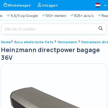
Winkelwagen
Inloggen
Google
510+ merken
825+ accu's
Real-time status trac
Sluiten
Home
Accu elektrische fiets
Heinzmann
Heinzmann dir
Winkelwagen
Sluiten
Heinzmann directpower bagage
Begin te typen in de zoekbalk om te zoeken
36V
Je winkelwagen is leeg.
Gratis verzending en ophaalservice
45.000+ accu's gere