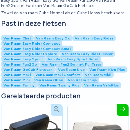
Easy Sport Van Raam Easy Go Van Raam Fun2Go Van Raam
Fun2Go met FunTrain Van Raam GoCab Fietstaxi
Zowel de Van raam Cube Normal als de Cube Heavy beschikbaar.
Past in deze fietsen
Van Raam Chat
Van Raam Easy Go
Van Raam Easy Rider
Van Raam Easy Rider Compact
Van Raam Easy Rider Compact Small
Van Raam Easy Rider Explore
Van Raam Easy Rider Junior
Van Raam Easy Sport
Van Raam Easy Sport Small
Van Raam Fun2Go
Van Raam Fun2Go met FunTrain
Van Raam GoCab Fietstaxi
Van Raam Kivo
Van Raam Kivo Plus
Van Raam Maxi
Van Raam Maxi Comfort
Van Raam Midi
Van Raam Mini
Van Raam OPair
Van Raam Thuja
Van Raam Twinny
Van Raam Twinny Plus
Van Raam VeloPlus
Gerelateerde producten