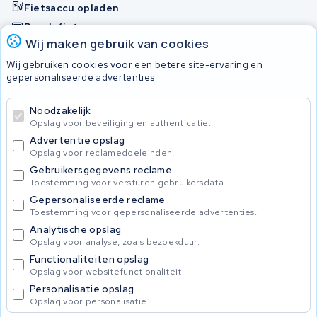
Fietsaccu opladen
Bosch fietsaccu
Wij maken gebruik van cookies
Nakijken en contact opnemen
Wij gebruiken cookies voor een betere site-ervaring en
Onherstelbaar
gepersonaliseerde advertenties.
Noodzakelijk
© 2026 KWS Seuren
Opslag voor beveiliging en authenticatie.
Algemene Voorwaarden
Advertentie opslag
Privacybeleid
Opslag voor reclamedoeleinden.
Gebruikersgegevens reclame
Toestemming voor versturen gebruikersdata.
Gepersonaliseerde reclame
Toestemming voor gepersonaliseerde advertenties.
Analytische opslag
Opslag voor analyse, zoals bezoekduur.
Functionaliteiten opslag
Opslag voor websitefunctionaliteit.
Personalisatie opslag
Opslag voor personalisatie.