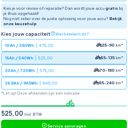
Kies je voor revisie of reparatie? Dan wordt jouw accu
gratis
bij
je thuis opgehaald!
Nog niet zeker over de juiste oplossing voor jouw accu?
Bekijk
onze keuzehulp
Kies jouw capaciteit
Wat betekent dit?
35-90
km*
10Ah / 360Wh
475,00
55-135
km*
15Ah / 540Wh
525,00
70-180
km*
20Ah / 720Wh
575,00
95-240
km*
26.8Ah / 965Wh
645,00
*Let op! Deze afstanden zijn een indicatie
525,00
Incl. BTW
Service aanvragen