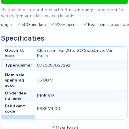
Bij revisie of reparatie duurt het na ontvangst ongeveer 15
werkdagen voordat uw accu klaar is
Google
510+ merken
825+ accu's
Real-time status trac
Specificaties
Geschikt
Cleantron, Fun2Go, GO SwissDrive, Van
voor
Raam
Typenummer
8720387027392
Nominale
spanning
36.00 V
accu
Onderdeel
P1051575
nummer
Fabrikant
EBBE.VR.001
code
Meer tonen