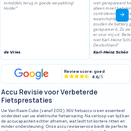
inmiddels terug in goede verpakking!
niet gerepareerd ho
Hulde!
alleen moet betale
controleren. Ander
waarschijnlijk niet
zouden de batterij
gerepareerd. Zo zie
er voor mij uit. Bet
niet Karl-Heinz Sc
Deutschland
de Vries
Karl-Heinz Schön
Review score: goed
4.6
/5
Accu Revisie voor Verbeterde
Fietsprestaties
Uw Van Raam Cube (vanaf 2012) 36V fietsaccu is een essentieel
onderdeel van uw elektrische fietservaring. Na verloop van tijd kan
de accucapaciteit echter afnemen, wat leidt tot kortere ritten en
minder ondersteuning. Onze accu revisieservice biedt de perfecte