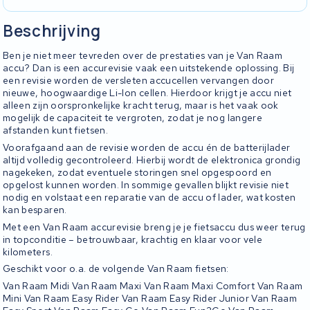
Beschrijving
Ben je niet meer tevreden over de prestaties van je Van Raam
accu? Dan is een accurevisie vaak een uitstekende oplossing. Bij
een revisie worden de versleten accucellen vervangen door
nieuwe, hoogwaardige Li-Ion cellen. Hierdoor krijgt je accu niet
alleen zijn oorspronkelijke kracht terug, maar is het vaak ook
mogelijk de capaciteit te vergroten, zodat je nog langere
afstanden kunt fietsen.
Voorafgaand aan de revisie worden de accu én de batterijlader
altijd volledig gecontroleerd. Hierbij wordt de elektronica grondig
nagekeken, zodat eventuele storingen snel opgespoord en
opgelost kunnen worden. In sommige gevallen blijkt revisie niet
nodig en volstaat een reparatie van de accu of lader, wat kosten
kan besparen.
Met een Van Raam accurevisie breng je je fietsaccu dus weer terug
in topconditie – betrouwbaar, krachtig en klaar voor vele
kilometers.
Geschikt voor o.a. de volgende Van Raam fietsen:
Van Raam Midi Van Raam Maxi Van Raam Maxi Comfort Van Raam
Mini Van Raam Easy Rider Van Raam Easy Rider Junior Van Raam