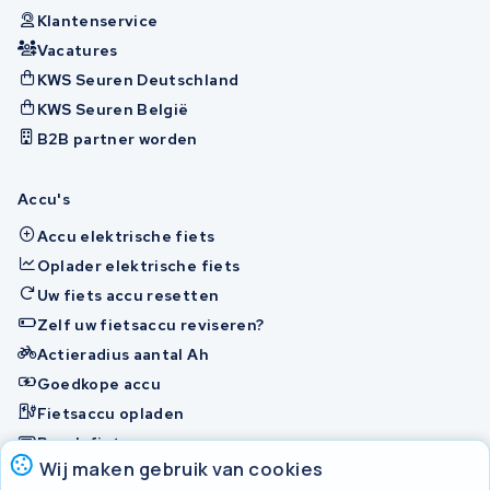
Klantenservice
Vacatures
KWS Seuren Deutschland
KWS Seuren België
B2B partner worden
Accu's
Accu elektrische fiets
Oplader elektrische fiets
Uw fiets accu resetten
Zelf uw fietsaccu reviseren?
Actieradius aantal Ah
Goedkope accu
Fietsaccu opladen
Bosch fietsaccu
Wij maken gebruik van cookies
Nakijken en contact opnemen