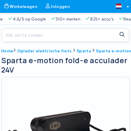
Winkelwagen
Inloggen
ie
4,6/5 op Google
510+ merken
825+ accu's
Real
Sluiten
Home
Oplader elektrische fiets
Sparta
Sparta e-motion
Winkelwagen
Sluiten
Sparta e-motion fold-e acculader
Begin te typen in de zoekbalk om te zoeken
24V
Je winkelwagen is leeg.
Gratis verzending en ophaalservice
45.000+ accu's gere