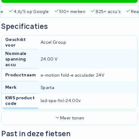
ie
4,6/5 op Google
510+ merken
825+ accu's
Real
Specificaties
Geschikt
Accel Group
voor
Nominale
spanning
24.00 V
accu
Productnaam
e-motion fold-e acculader 24V
Merk
Sparta
KWS product
lad-spa-fol-24.00v
code
Meer tonen
Past in deze fietsen