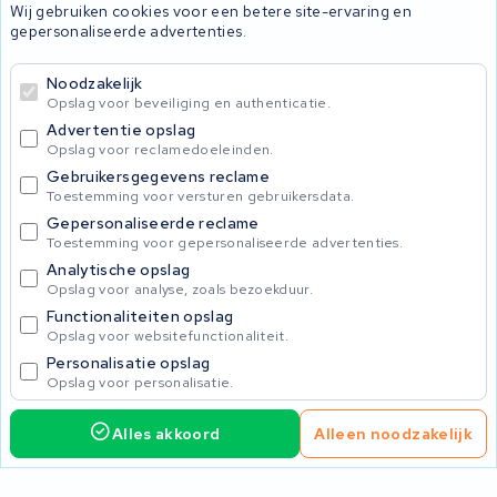
Wij gebruiken cookies voor een betere site-ervaring en
Onherstelbaar
gepersonaliseerde advertenties.
Noodzakelijk
© 2026 KWS Seuren
Opslag voor beveiliging en authenticatie.
Algemene Voorwaarden
Advertentie opslag
Privacybeleid
Opslag voor reclamedoeleinden.
Gebruikersgegevens reclame
Toestemming voor versturen gebruikersdata.
Gepersonaliseerde reclame
Toestemming voor gepersonaliseerde advertenties.
Analytische opslag
Opslag voor analyse, zoals bezoekduur.
Functionaliteiten opslag
Opslag voor websitefunctionaliteit.
Personalisatie opslag
Opslag voor personalisatie.
Alles akkoord
Alleen noodzakelijk
Home
Accu's
Opladers
Accessoires