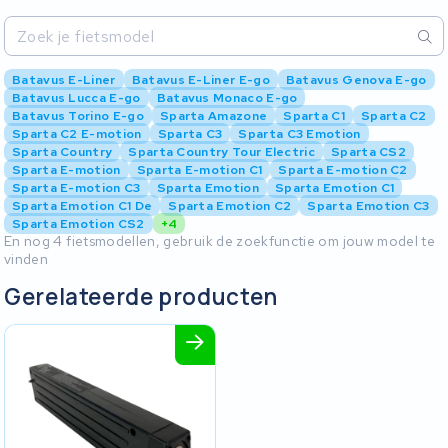
Batavus E-Liner
Batavus E-Liner E-go
Batavus Genova E-go
Batavus Lucca E-go
Batavus Monaco E-go
Batavus Torino E-go
Sparta Amazone
Sparta C1
Sparta C2
Sparta C2 E-motion
Sparta C3
Sparta C3 Emotion
Sparta Country
Sparta Country Tour Electric
Sparta CS2
Sparta E-motion
Sparta E-motion C1
Sparta E-motion C2
Sparta E-motion C3
Sparta Emotion
Sparta Emotion C1
Sparta Emotion C1 De
Sparta Emotion C2
Sparta Emotion C3
Sparta Emotion CS2
+4
En nog 4 fietsmodellen, gebruik de zoekfunctie om jouw model te
vinden
Gerelateerde producten