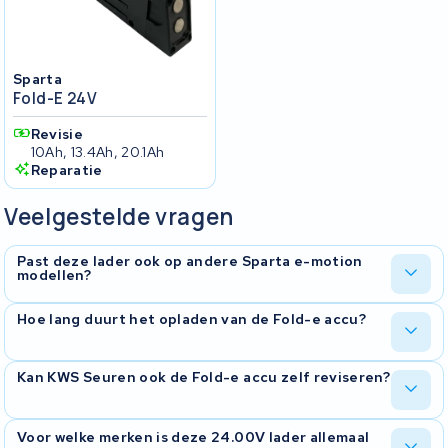
Sparta
Fold-E 24V
Revisie
10Ah, 13.4Ah, 20.1Ah
Reparatie
Veelgestelde vragen
Past deze lader ook op andere Sparta e-motion
modellen?
Nee, de Fold-e heeft een eigen connector die verschilt van de
Hoe lang duurt het opladen van de Fold-e accu?
grotere Sparta e-motion fietsen. De T2, C1, C2 en PMU-modellen
gebruiken andere aansluitingen. Bestel altijd de lader die specifiek
bij uw model hoort. Niet zeker? Stuur ons een foto van uw
De Fold-e heeft een relatief kleine accu, dus het laden gaat vlot.
Kan KWS Seuren ook de Fold-e accu zelf reviseren?
accuaansluiting.
Reken op 3 tot 4 uur voor een volle lading, afhankelijk van hoe
leeg de accu is. De LED op de lader geeft aan wanneer het klaar is.
Ja. Als uw Fold-e accu minder ver komt dan vroeger, kunnen wij de
Voor welke merken is deze 24.00V lader allemaal