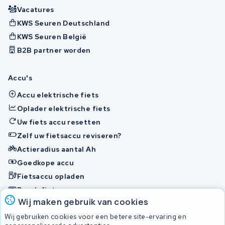
Vacatures
KWS Seuren Deutschland
KWS Seuren België
B2B partner worden
Accu's
Accu elektrische fiets
Oplader elektrische fiets
Uw fiets accu resetten
Zelf uw fietsaccu reviseren?
Actieradius aantal Ah
Goedkope accu
Fietsaccu opladen
Bosch fietsaccu
Wij maken gebruik van cookies
Nakijken en contact opnemen
Wij gebruiken cookies voor een betere site-ervaring en
Onherstelbaar