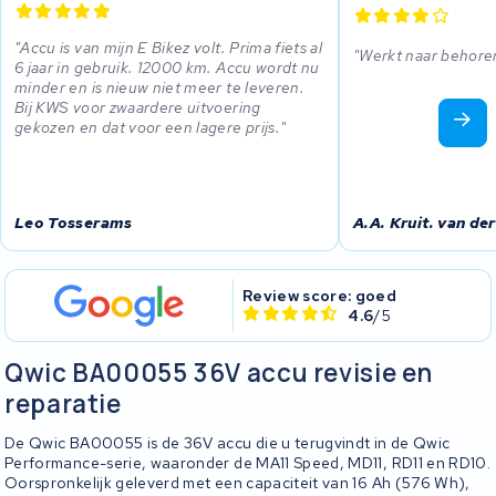
Accu is van mijn E Bikez volt. Prima fiets al
Werkt naar behore
6 jaar in gebruik. 12000 km. Accu wordt nu
minder en is nieuw niet meer te leveren.
Bij KWS voor zwaardere uitvoering
gekozen en dat voor een lagere prijs.
Leo Tosserams
A.A. Kruit. van der
Review score: goed
4.6
/5
Qwic BA00055 36V accu revisie en
reparatie
De Qwic BA00055 is de 36V accu die u terugvindt in de Qwic
Performance-serie, waaronder de MA11 Speed, MD11, RD11 en RD10.
Oorspronkelijk geleverd met een capaciteit van 16 Ah (576 Wh),