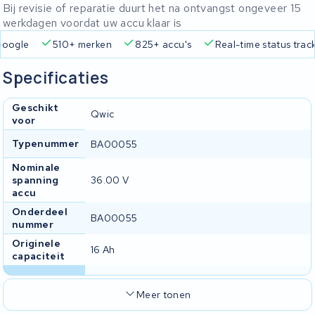
Bij revisie of reparatie duurt het na ontvangst ongeveer 15
werkdagen voordat uw accu klaar is
Google
510+ merken
825+ accu's
Real-time status trac
Specificaties
Geschikt
Qwic
voor
Typenummer
BA00055
Nominale
spanning
36.00 V
accu
Onderdeel
BA00055
nummer
Originele
16 Ah
capaciteit
Meer tonen