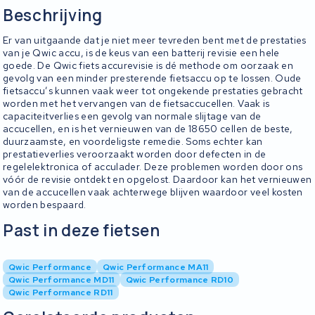
Beschrijving
Er van uitgaande dat je niet meer tevreden bent met de prestaties
van je Qwic accu, is de keus van een batterij revisie een hele
goede. De Qwic fiets accurevisie is dé methode om oorzaak en
gevolg van een minder presterende fietsaccu op te lossen. Oude
fietsaccu’s kunnen vaak weer tot ongekende prestaties gebracht
worden met het vervangen van de fietsaccucellen. Vaak is
capaciteitverlies een gevolg van normale slijtage van de
accucellen, en is het vernieuwen van de 18650 cellen de beste,
duurzaamste, en voordeligste remedie. Soms echter kan
prestatieverlies veroorzaakt worden door defecten in de
regelelektronica of acculader. Deze problemen worden door ons
vóór de revisie ontdekt en opgelost. Daardoor kan het vernieuwen
van de accucellen vaak achterwege blijven waardoor veel kosten
worden bespaard.
Past in deze fietsen
Qwic Performance
Qwic Performance MA11
Qwic Performance MD11
Qwic Performance RD10
Qwic Performance RD11