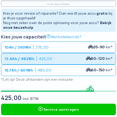
Niet beschikbaar
Kies je voor revisie of reparatie? Dan wordt jouw accu
gratis
bij
je thuis opgehaald!
Nog niet zeker over de juiste oplossing voor jouw accu?
Bekijk
onze keuzehulp
Kies jouw capaciteit
Wat betekent dit?
35-90
km*
10Ah / 360Wh
375,00
50-120
km*
13.4Ah / 482Wh
425,00
60-150
km*
16.7Ah / 601Wh
485,00
*Let op! Deze afstanden zijn een indicatie
425,00
Incl. BTW
Service aanvragen