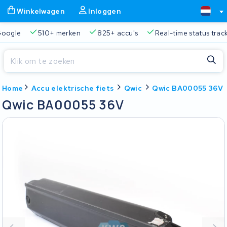
Winkelwagen
Inloggen
Google
510+ merken
825+ accu's
Real-time status trac
Sluiten
Home
Accu elektrische fiets
Qwic
Qwic BA00055 36V
Winkelwagen
Sluiten
Qwic BA00055 36V
Begin te typen in de zoekbalk om te zoeken
Je winkelwagen is leeg.
Gratis verzending en ophaalservice
45.000+ accu's gere