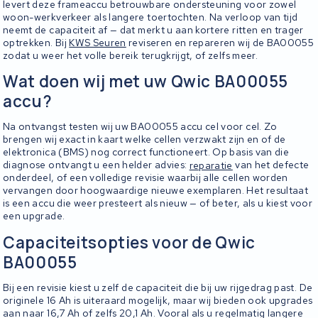
levert deze frameaccu betrouwbare ondersteuning voor zowel
woon-werkverkeer als langere toertochten. Na verloop van tijd
neemt de capaciteit af — dat merkt u aan kortere ritten en trager
optrekken. Bij
KWS Seuren
reviseren en repareren wij de BA00055
zodat u weer het volle bereik terugkrijgt, of zelfs meer.
Wat doen wij met uw Qwic BA00055
accu?
Na ontvangst testen wij uw BA00055 accu cel voor cel. Zo
brengen wij exact in kaart welke cellen verzwakt zijn en of de
elektronica (BMS) nog correct functioneert. Op basis van die
diagnose ontvangt u een helder advies:
reparatie
van het defecte
onderdeel, of een volledige revisie waarbij alle cellen worden
vervangen door hoogwaardige nieuwe exemplaren. Het resultaat
is een accu die weer presteert als nieuw — of beter, als u kiest voor
een upgrade.
Capaciteitsopties voor de Qwic
BA00055
Bij een revisie kiest u zelf de capaciteit die bij uw rijgedrag past. De
originele 16 Ah is uiteraard mogelijk, maar wij bieden ook upgrades
aan naar 16,7 Ah of zelfs 20,1 Ah. Vooral als u regelmatig langere