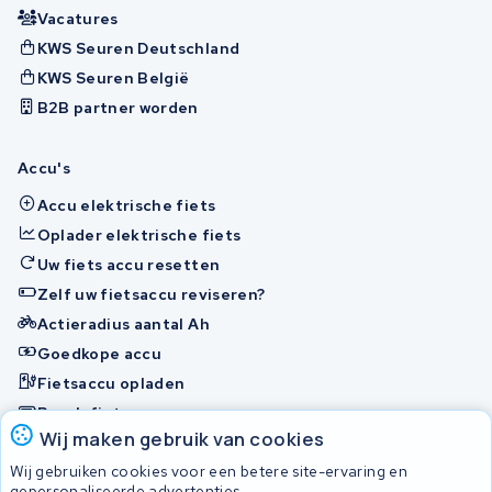
Vacatures
KWS Seuren Deutschland
KWS Seuren België
B2B partner worden
Accu's
Accu elektrische fiets
Oplader elektrische fiets
Uw fiets accu resetten
Zelf uw fietsaccu reviseren?
Actieradius aantal Ah
Goedkope accu
Fietsaccu opladen
Bosch fietsaccu
Wij maken gebruik van cookies
Nakijken en contact opnemen
Wij gebruiken cookies voor een betere site-ervaring en
Onherstelbaar
gepersonaliseerde advertenties.