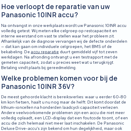
Hoe verloopt de reparatie van uw
Panasonic 10INR accu?
Na ontvangst in onze werkplaats wordt uw Panasonic 10INR accu
volledig getest. Wij meten elke celgroep op restcapaciteit en
interne weerstand om vast te stellen waar het probleem zit.
Afhankelijk van de diagnose vervangen wij de defecte onderdelen
— dat kan gaan om individuele celgroepen, het BMS of de
bekabeling. De
accu reparatie
duurt gemiddeld vijf tot zeven
werkdagen. Na afronding ontvangt u een testrapport met de
gemeten capaciteit, zodat u precies weet wat u terugkrijgt.
Betaling vindt plaats bij gereedmelding.
Welke problemen komen voor bij de
Panasonic 10INR 36V?
De meest gehoorde klacht is bereiksverlies: waar u eerder 60-80
km kon fietsen, haalt u nu nog maar de helft. Dit komt doordat de
lithium-ioncellen na honderden laadcycli capaciteit verliezen.
Andere veelvoorkomende problemen zijn een accu die niet meer
volledig oplaadt, een LCD-display dat een foutcode toont, of een
accu die zich helemaal niet meer laat inschakelen. De Panasonic
Deluxe Drive-accu's zijn bekend om hun degelijkheid, maar ook