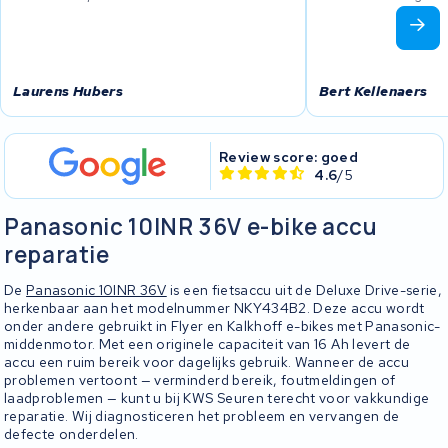
Laurens Hubers
Bert Kellenaers
Review score: goed
4.6
/5
Panasonic 10INR 36V e-bike accu
reparatie
De
Panasonic 10INR 36V
is een fietsaccu uit de Deluxe Drive-serie,
herkenbaar aan het modelnummer NKY434B2. Deze accu wordt
onder andere gebruikt in Flyer en Kalkhoff e-bikes met Panasonic-
middenmotor. Met een originele capaciteit van 16 Ah levert de
accu een ruim bereik voor dagelijks gebruik. Wanneer de accu
problemen vertoont — verminderd bereik, foutmeldingen of
laadproblemen — kunt u bij KWS Seuren terecht voor vakkundige
reparatie. Wij diagnosticeren het probleem en vervangen de
defecte onderdelen.