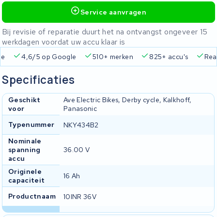
Service aanvragen
Bij revisie of reparatie duurt het na ontvangst ongeveer 15
werkdagen voordat uw accu klaar is
ie
4,6/5 op Google
510+ merken
825+ accu's
Real
Specificaties
Geschikt
Ave Electric Bikes, Derby cycle, Kalkhoff,
voor
Panasonic
Typenummer
NKY434B2
Nominale
spanning
36.00 V
accu
Originele
16 Ah
capaciteit
Productnaam
10INR 36V