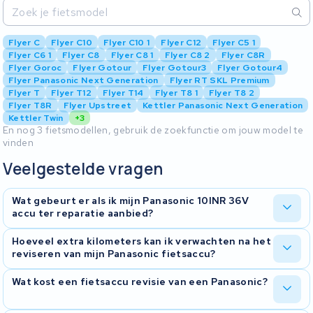
Flyer C
Flyer C10
Flyer C10 1
Flyer C12
Flyer C5 1
Flyer C6 1
Flyer C8
Flyer C8 1
Flyer C8 2
Flyer C8R
Flyer Goroc
Flyer Gotour
Flyer Gotour3
Flyer Gotour4
Flyer Panasonic Next Generation
Flyer RT SKL Premium
Flyer T
Flyer T12
Flyer T14
Flyer T8 1
Flyer T8 2
Flyer T8R
Flyer Upstreet
Kettler Panasonic Next Generation
Kettler Twin
+3
En nog 3 fietsmodellen, gebruik de zoekfunctie om jouw model te
vinden
Veelgestelde vragen
Wat gebeurt er als ik mijn Panasonic 10INR 36V
accu ter reparatie aanbied?
Wanneer u uw Panasonic accu voor reparatie aan ons aanbied,
Hoeveel extra kilometers kan ik verwachten na het
starten we met een grondige diagnose om de staat van de accu te
reviseren van mijn Panasonic fietsaccu?
bepalen. Op basis van deze diagnose stellen we vast wat er nodig
is om de accu te herstellen. Wij nemen contact met u op om de
De toename in kilometers hangt af van de nieuwe capaciteit van
Wat kost een fietsaccu revisie van een Panasonic?
bevindingen te bespreken. Daarna kunt u beslissen of u de
de accu na revisie. Een hogere capaciteit betekent in theorie meer
reparatie wilt laten uitvoeren of niet.
kilometers, maar de werkelijke toename hangt ook af van factoren