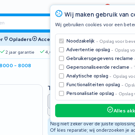
Beoordeling
4,6/5
Wij maken gebruik van 
Wij gebruiken cookies voor een bete
er
Opladers
Accessoires
Noodzakelijk
Opslag voor bevei
Advertentie opslag
Opslag vo
pareerd
2 jaar garantie
4,6/5 op Google
510+ merke
Gebruikersgegevens reclame
 8000 - 8008
Gepersonaliseerde reclame
Sluite
Analytische opslag
Opslag voo
Functionaliteiten opslag
Opsla
Type
Personalisatie opslag
Opslag 
Accu revisie
Accu reparat
Alles ak
Niet beschikbaar
Begin te typen in de zoekbalk om te zoeken
Nog niet zeker over de juiste oplossi
Of kies reparatie; wij onderzoeken je a