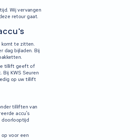
ijd. Wij vervangen
deze retour gaat.
accu's
komt te zitten.
 dag bijladen. Bij
pakketten.
tillift geeft of
k. Bij KWS Seuren
dig op uw tillift
er tilliften van
reerde accu's
 doorlooptijd
 op voor een