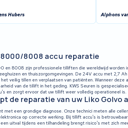
ens Hubers
Alphons va
o 8000/8008 accu reparatie
 en 8008 zijn professionele tilliften die wereldwijd worden i
leeghuizen en thuiszorgomgevingen. De 24V accu met 2,7 Ah c
het veilig tillen en verplaatsen van patiënten. Wanneer deze 
rheid van de tillift in het geding. KWS Seuren is gespecialise
's en zorgt ervoor dat uw tillift weer volledig operationeel is.
pt de reparatie van uw Liko Golvo 
nt met een grondige diagnose. Onze technici meten alle cellen
lektronica op correcte werking. Bij tillift accu's is betrouwbaar
en uitval tijdens een tilhandeling brengt risico's met zich m