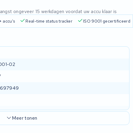
ntvangst ongeveer 15 werkdagen voordat uw accu klaar is
n
825+ accu's
Real-time status tracker
ISO 9001 gecer
001-02
V
2697949
Meer tonen