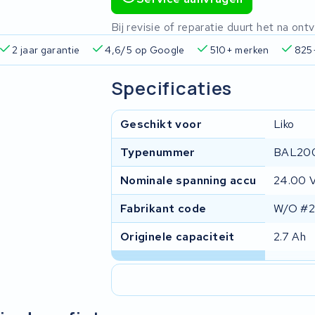
Bij revisie of reparatie duurt het na o
pareerd
2 jaar garantie
4,6/5 op Google
510+ merke
Specificaties
Geschikt voor
Liko
Typenummer
BAL20
Nominale spanning accu
24.00 
Fabrikant code
W/O #
Originele capaciteit
2.7 Ah