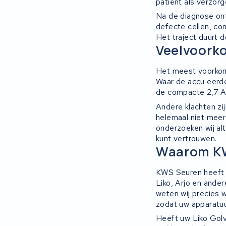
patiënt als verzorg
Na de diagnose ont
defecte cellen, co
Het traject duurt 
Veelvoork
Het meest voorkome
Waar de accu eerde
de compacte 2,7 Ah 
Andere klachten zij
helemaal niet meer
onderzoeken wij alt
kunt vertrouwen.
Waarom KWS
KWS Seuren heeft r
Liko, Arjo en ande
weten wij precies w
zodat uw apparatuur
Heeft uw Liko Go