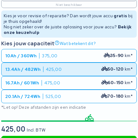
Niet beschikbaar
Kies je voor revisie of reparatie? Dan wordt jouw accu
gratis
bij
je thuis opgehaald!
Nog niet zeker over de juiste oplossing voor jouw accu?
Bekijk
onze keuzehulp
Kies jouw capaciteit
Wat betekent dit?
35-90
km*
10Ah / 360Wh
375,00
50-120
km*
13.4Ah / 482Wh
425,00
60-150
km*
16.7Ah / 601Wh
475,00
70-180
km*
20.1Ah / 724Wh
525,00
*Let op! Deze afstanden zijn een indicatie
425,00
Incl. BTW