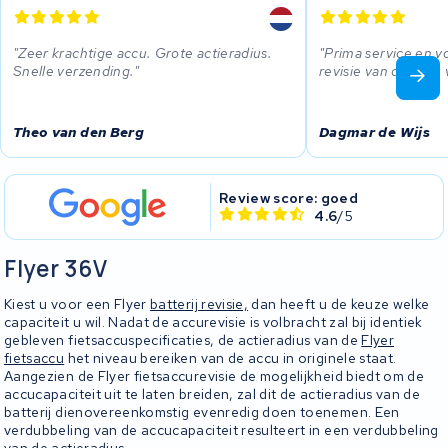
Zeer krachtige accu. Grote actieradius.
Prima service en vo
Snelle verzending.
revisie van de accu 
Theo van den Berg
Dagmar de Wijs
Review score: goed
4.6
/5
Flyer 36V
Kiest u voor een Flyer
batterij revisie,
dan heeft u de keuze welke
capaciteit u wil. Nadat de accurevisie is volbracht zal bij identiek
gebleven fietsaccuspecificaties, de actieradius van de
Flyer
fietsaccu
het niveau bereiken van de accu in originele staat.
Aangezien de Flyer fietsaccurevisie de mogelijkheid biedt om de
accucapaciteit uit te laten breiden, zal dit de actieradius van de
batterij dienovereenkomstig evenredig doen toenemen. Een
verdubbeling van de accucapaciteit resulteert in een verdubbeling
van de actieradius.