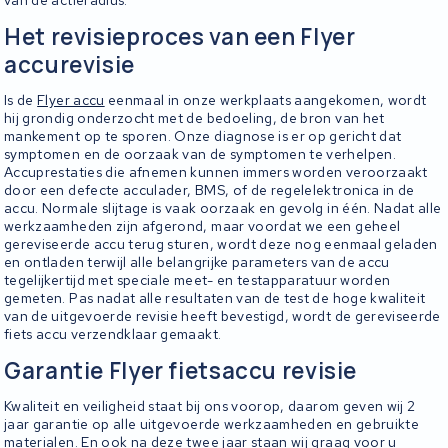
Het revisieproces van een Flyer
accurevisie
Is de
Flyer accu
eenmaal in onze werkplaats aangekomen, wordt
hij grondig onderzocht met de bedoeling, de bron van het
mankement op te sporen. Onze diagnose is er op gericht dat
symptomen en de oorzaak van de symptomen te verhelpen.
Accuprestaties die afnemen kunnen immers worden veroorzaakt
door een defecte acculader, BMS, of de regelelektronica in de
accu. Normale slijtage is vaak oorzaak en gevolg in één. Nadat alle
werkzaamheden zijn afgerond, maar voordat we een geheel
gereviseerde accu terug sturen, wordt deze nog eenmaal geladen
en ontladen terwijl alle belangrijke parameters van de accu
tegelijkertijd met speciale meet- en testapparatuur worden
gemeten. Pas nadat alle resultaten van de test de hoge kwaliteit
van de uitgevoerde revisie heeft bevestigd, wordt de gereviseerde
fiets accu verzendklaar gemaakt.
Garantie Flyer fietsaccu revisie
Kwaliteit en veiligheid staat bij ons voorop, daarom geven wij 2
jaar garantie op alle uitgevoerde werkzaamheden en gebruikte
materialen. En ook na deze twee jaar staan wij graag voor u