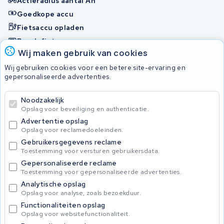
Actieradius aantal Ah
Goedkope accu
Fietsaccu opladen
Bosch fietsaccu
Wij maken gebruik van cookies
Nakijken en contact opnemen
Wij gebruiken cookies voor een betere site-ervaring en
Onherstelbaar
gepersonaliseerde advertenties.
Noodzakelijk
© 2026 KWS Seuren
Opslag voor beveiliging en authenticatie.
Algemene Voorwaarden
Advertentie opslag
Privacybeleid
Opslag voor reclamedoeleinden.
Gebruikersgegevens reclame
Toestemming voor versturen gebruikersdata.
Gepersonaliseerde reclame
Toestemming voor gepersonaliseerde advertenties.
Analytische opslag
Opslag voor analyse, zoals bezoekduur.
Functionaliteiten opslag
Opslag voor websitefunctionaliteit.