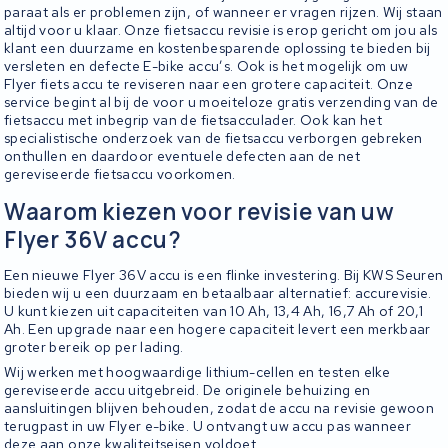
paraat als er problemen zijn, of wanneer er vragen rijzen. Wij staan
altijd voor u klaar. Onze fietsaccu revisie is erop gericht om jou als
klant een duurzame en kostenbesparende oplossing te bieden bij
versleten en defecte E-bike accu’s. Ook is het mogelijk om uw
Flyer fiets accu te reviseren naar een grotere capaciteit. Onze
service begint al bij de voor u moeiteloze gratis verzending van de
fietsaccu met inbegrip van de fietsacculader. Ook kan het
specialistische onderzoek van de fietsaccu verborgen gebreken
onthullen en daardoor eventuele defecten aan de net
gereviseerde fietsaccu voorkomen.
Waarom kiezen voor revisie van uw
Flyer 36V accu?
Een nieuwe Flyer 36V accu is een flinke investering. Bij KWS Seuren
bieden wij u een duurzaam en betaalbaar alternatief: accurevisie.
U kunt kiezen uit capaciteiten van 10 Ah, 13,4 Ah, 16,7 Ah of 20,1
Ah. Een upgrade naar een hogere capaciteit levert een merkbaar
groter bereik op per lading.
Wij werken met hoogwaardige lithium-cellen en testen elke
gereviseerde accu uitgebreid. De originele behuizing en
aansluitingen blijven behouden, zodat de accu na revisie gewoon
terugpast in uw Flyer e-bike. U ontvangt uw accu pas wanneer
deze aan onze kwaliteitseisen voldoet.