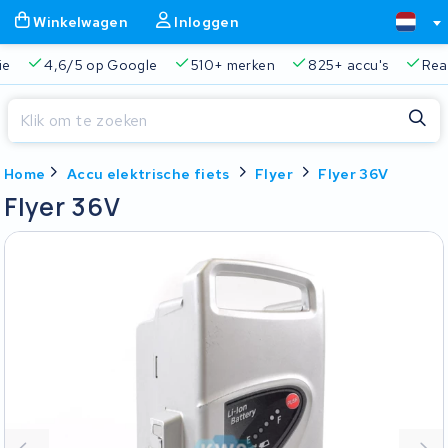
Winkelwagen
Inloggen
ie
4,6/5 op Google
510+ merken
825+ accu's
Real
Sluiten
Home
Accu elektrische fiets
Flyer
Flyer 36V
Winkelwagen
Sluiten
Flyer 36V
Begin te typen in de zoekbalk om te zoeken
Je winkelwagen is leeg.
Gratis verzending en ophaalservice
45.000+ accu's gere