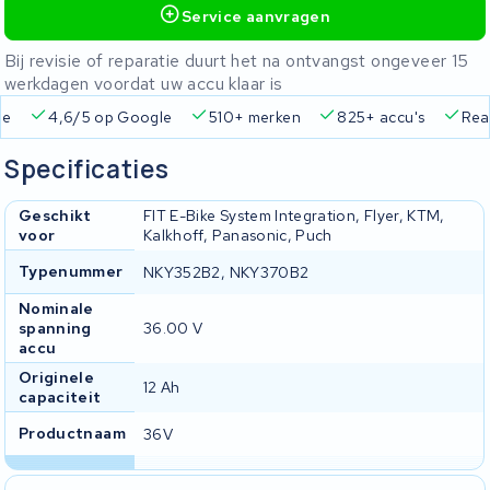
Service aanvragen
Bij revisie of reparatie duurt het na ontvangst ongeveer 15
werkdagen voordat uw accu klaar is
ie
4,6/5 op Google
510+ merken
825+ accu's
Real
Specificaties
Geschikt
FIT E-Bike System Integration, Flyer, KTM,
voor
Kalkhoff, Panasonic, Puch
Typenummer
NKY352B2, NKY370B2
Nominale
spanning
36.00 V
accu
Originele
12 Ah
capaciteit
Productnaam
36V